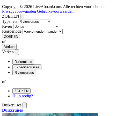
Copyright © 2026 LiveAboard.com. Alle rechten voorbehouden.
Privacyvoorwaarden
Gebruiksvoorwaarden
ZOEKEN
Type reis
Rivier
Reisperiode
ZOEKEN
of
Verken
Verken
Duikcruises
Expeditiecruises
Riviercruises
of
ZOEKEN
Hulp nodig?
Duikcruises
Duikcruises