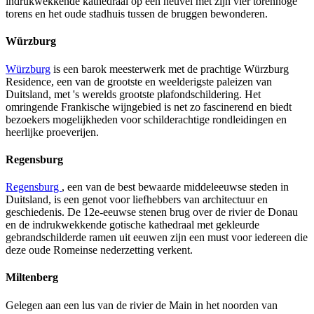
indrukwekkende kathedraal op een heuvel met zijn vier torenhoge
torens en het oude stadhuis tussen de bruggen bewonderen.
Würzburg
Würzburg
is een barok meesterwerk met de prachtige Würzburg
Residence, een van de grootste en weelderigste paleizen van
Duitsland, met 's werelds grootste plafondschildering. Het
omringende Frankische wijngebied is net zo fascinerend en biedt
bezoekers mogelijkheden voor schilderachtige rondleidingen en
heerlijke proeverijen.
Regensburg
Regensburg
, een van de best bewaarde middeleeuwse steden in
Duitsland, is een genot voor liefhebbers van architectuur en
geschiedenis. De 12e-eeuwse stenen brug over de rivier de Donau
en de indrukwekkende gotische kathedraal met gekleurde
gebrandschilderde ramen uit eeuwen zijn een must voor iedereen die
deze oude Romeinse nederzetting verkent.
Miltenberg
Gelegen aan een lus van de rivier de Main in het noorden van