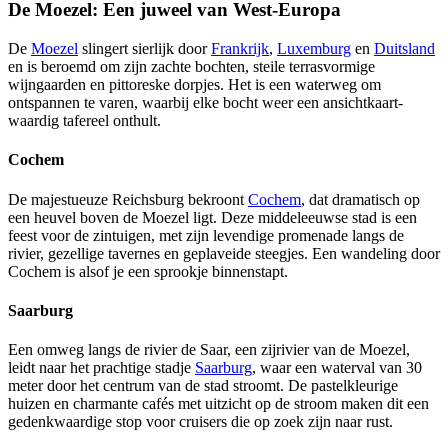
De Moezel: Een juweel van West-Europa
De
Moezel
slingert sierlijk door
Frankrijk
,
Luxemburg
en
Duitsland
en is beroemd om zijn zachte bochten, steile terrasvormige
wijngaarden en pittoreske dorpjes. Het is een waterweg om
ontspannen te varen, waarbij elke bocht weer een ansichtkaart-
waardig tafereel onthult.
Cochem
De majestueuze Reichsburg bekroont
Cochem
, dat dramatisch op
een heuvel boven de Moezel ligt. Deze middeleeuwse stad is een
feest voor de zintuigen, met zijn levendige promenade langs de
rivier, gezellige tavernes en geplaveide steegjes. Een wandeling door
Cochem is alsof je een sprookje binnenstapt.
Saarburg
Een omweg langs de rivier de Saar, een zijrivier van de Moezel,
leidt naar het prachtige stadje
Saarburg
, waar een waterval van 30
meter door het centrum van de stad stroomt. De pastelkleurige
huizen en charmante cafés met uitzicht op de stroom maken dit een
gedenkwaardige stop voor cruisers die op zoek zijn naar rust.