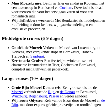
Mini Moezelcruise:
Begin in Trier en eindig in Koblenz, met
een tussenstop in Bernkastel en
Cochem
. Deze tocht is ideaal
voor mensen die voor het eerst gaan varen of voor een
romantisch uitje.
Wijnliefhebbers weekend:
Met Bernkastel als middelpunt en
rondleidingen door kelders, wijngaardwandelingen en
exclusieve proeverijen.
Middelgrote cruises (6-9 dagen)
Ontdek de Moezel:
Verken de Moezel van Luxemburg tot
Koblenz, met verrijkende stops in Bernkastel, Traben-
Trarbach en
Saarburg
.
Kerstmarkt Cruise:
Een feestelijke wintercruise met
charmante kerstmarkten in Trier, Cochem en Bernkastel,
compleet met glühwein en peperkoek.
Lange cruises (10+ dagen)
Grote Rijn-Moezel-Donau reis:
Een grootse reis die de
Moezel
verbindt met de
Rijn
en
de Donau
en Bernkastel,
Würzburg
,
Regensburg
,
Passau
en verder aandoet.
Wijnroute Odyssee:
Reis van de Elzas door de Moezel en
de
Rijn
, met door experts geleide proeverijen en rondleidingen