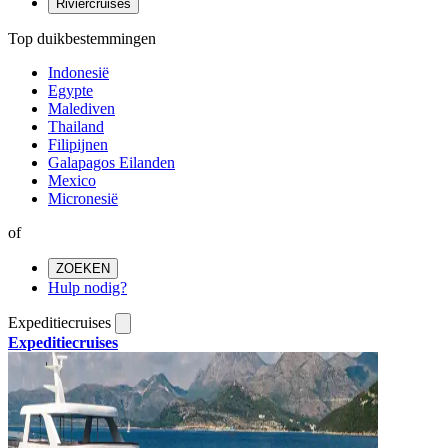
Riviercruises
Top duikbestemmingen
Indonesië
Egypte
Malediven
Thailand
Filipijnen
Galapagos Eilanden
Mexico
Micronesië
of
ZOEKEN
Hulp nodig?
Expeditiecruises
Expeditiecruises