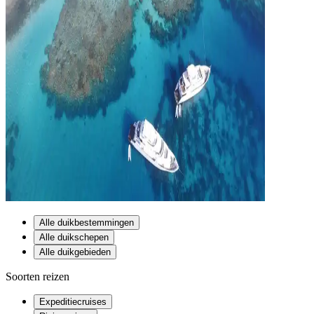
Alle duikbestemmingen
Alle duikschepen
Alle duikgebieden
Soorten reizen
Expeditiecruises