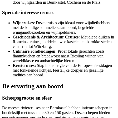
door wijngaarden in Bernkastel, Cochem en de Pfalz.
Speciale interesse cruises
Wijncruises
: Deze cruises zijn ideaal voor wijnliefhebbers
met deskundige sommeliers aan boord, begeleide
wijngaardbezoeken en wijnspeldiners.
Geschiedenis & Architectuur Cruises:
Met diepe duiken in
Romeinse ruïnes, middeleeuwse kastelen en barokke steden
van Trier tot Würzburg.
Culinaire rondleidingen:
Proef lokale gerechten zoals
flammkuchen en braadworst naast Riesling wijnen van
wereldklasse en ambachtelijke bieren.
Kerstcruises:
Stap in de magie van de Europese feestdagen
met fonkelende lichtjes, feestelijke dorpjes en gezellige
tradities aan boord.
De ervaring aan boord
Scheepsgrootte en sfeer
De meeste riviercruises naar Bernkastel hebben intieme schepen in
boetiekstijl met tussen de 80 en 150 gasten. Deze schepen bieden
een ontspannen, verfijnde sfeer met grote panoramische ramen,