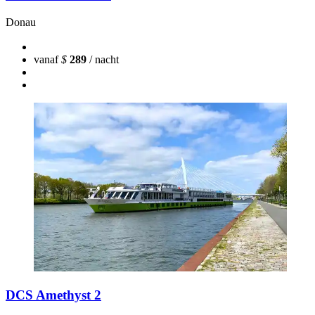
Donau
vanaf
$
289
/ nacht
DCS Amethyst 2