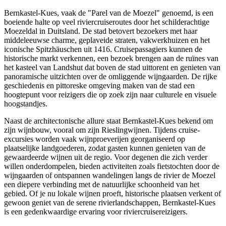
Bernkastel-Kues, vaak de "Parel van de Moezel" genoemd, is een
boeiende halte op veel riviercruiseroutes door het schilderachtige
Moezeldal in Duitsland. De stad betovert bezoekers met haar
middeleeuwse charme, geplaveide straten, vakwerkhuizen en het
iconische Spitzhäuschen uit 1416. Cruisepassagiers kunnen de
historische markt verkennen, een bezoek brengen aan de ruïnes van
het kasteel van Landshut dat boven de stad uittorent en genieten van
panoramische uitzichten over de omliggende wijngaarden. De rijke
geschiedenis en pittoreske omgeving maken van de stad een
hoogtepunt voor reizigers die op zoek zijn naar culturele en visuele
hoogstandjes.
Naast de architectonische allure staat Bernkastel-Kues bekend om
zijn wijnbouw, vooral om zijn Rieslingwijnen. Tijdens cruise-
excursies worden vaak wijnproeverijen georganiseerd op
plaatselijke landgoederen, zodat gasten kunnen genieten van de
gewaardeerde wijnen uit de regio. Voor degenen die zich verder
willen onderdompelen, bieden activiteiten zoals fietstochten door de
wijngaarden of ontspannen wandelingen langs de rivier de Moezel
een diepere verbinding met de natuurlijke schoonheid van het
gebied. Of je nu lokale wijnen proeft, historische plaatsen verkent of
gewoon geniet van de serene rivierlandschappen, Bernkastel-Kues
is een gedenkwaardige ervaring voor riviercruisereizigers.