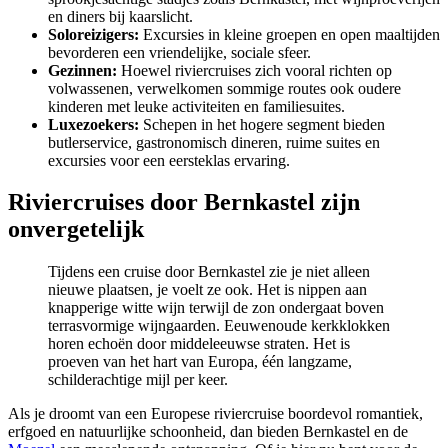
en diners bij kaarslicht.
Soloreizigers:
Excursies in kleine groepen en open maaltijden
bevorderen een vriendelijke, sociale sfeer.
Gezinnen:
Hoewel riviercruises zich vooral richten op
volwassenen, verwelkomen sommige routes ook oudere
kinderen met leuke activiteiten en familiesuites.
Luxezoekers:
Schepen in het hogere segment bieden
butlerservice, gastronomisch dineren, ruime suites en
excursies voor een eersteklas ervaring.
Riviercruises door Bernkastel zijn
onvergetelijk
Tijdens een cruise door Bernkastel zie je niet alleen
nieuwe plaatsen, je voelt ze ook. Het is nippen aan
knapperige witte wijn terwijl de zon ondergaat boven
terrasvormige wijngaarden. Eeuwenoude kerkklokken
horen echoën door middeleeuwse straten. Het is
proeven van het hart van Europa, één langzame,
schilderachtige mijl per keer.
Als je droomt van een Europese riviercruise boordevol romantiek,
erfgoed en natuurlijke schoonheid, dan bieden Bernkastel en de