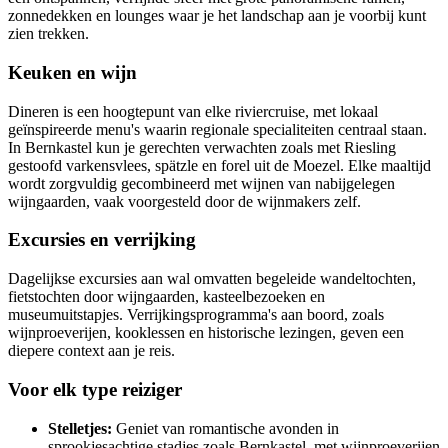
zonnedekken en lounges waar je het landschap aan je voorbij kunt
zien trekken.
Keuken en wijn
Dineren is een hoogtepunt van elke riviercruise, met lokaal
geïnspireerde menu's waarin regionale specialiteiten centraal staan.
In Bernkastel kun je gerechten verwachten zoals met Riesling
gestoofd varkensvlees, spätzle en forel uit de Moezel. Elke maaltijd
wordt zorgvuldig gecombineerd met wijnen van nabijgelegen
wijngaarden, vaak voorgesteld door de wijnmakers zelf.
Excursies en verrijking
Dagelijkse excursies aan wal omvatten begeleide wandeltochten,
fietstochten door wijngaarden, kasteelbezoeken en
museumuitstapjes. Verrijkingsprogramma's aan boord, zoals
wijnproeverijen, kooklessen en historische lezingen, geven een
diepere context aan je reis.
Voor elk type reiziger
Stelletjes:
Geniet van romantische avonden in
sprookjesachtige stadjes zoals Bernkastel, met wijnproeverijen