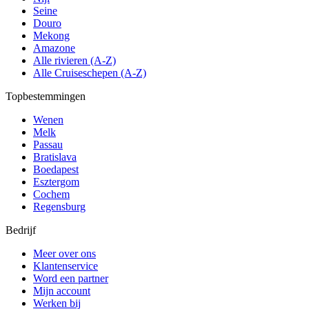
Seine
Douro
Mekong
Amazone
Alle rivieren (A-Z)
Alle Cruiseschepen (A-Z)
Topbestemmingen
Wenen
Melk
Passau
Bratislava
Boedapest
Esztergom
Cochem
Regensburg
Bedrijf
Meer over ons
Klantenservice
Word een partner
Mijn account
Werken bij