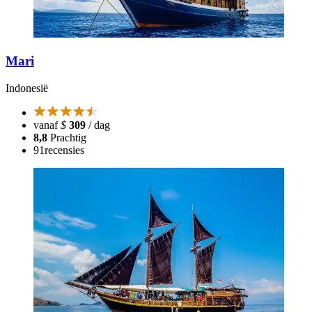
Mari
Indonesië
vanaf
$
309
/ dag
8,8
Prachtig
91
recensies