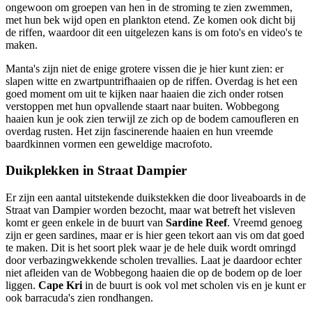
ongewoon om groepen van hen in de stroming te zien zwemmen,
met hun bek wijd open en plankton etend. Ze komen ook dicht bij
de riffen, waardoor dit een uitgelezen kans is om foto's en video's te
maken.
Manta's zijn niet de enige grotere vissen die je hier kunt zien: er
slapen witte en zwartpuntrifhaaien op de riffen. Overdag is het een
goed moment om uit te kijken naar haaien die zich onder rotsen
verstoppen met hun opvallende staart naar buiten. Wobbegong
haaien kun je ook zien terwijl ze zich op de bodem camoufleren en
overdag rusten. Het zijn fascinerende haaien en hun vreemde
baardkinnen vormen een geweldige macrofoto.
Duikplekken in Straat Dampier
Er zijn een aantal uitstekende duikstekken die door liveaboards in de
Straat van Dampier worden bezocht, maar wat betreft het visleven
komt er geen enkele in de buurt van
Sardine Reef
. Vreemd genoeg
zijn er geen sardines, maar er is hier geen tekort aan vis om dat goed
te maken. Dit is het soort plek waar je de hele duik wordt omringd
door verbazingwekkende scholen trevallies. Laat je daardoor echter
niet afleiden van de Wobbegong haaien die op de bodem op de loer
liggen.
Cape Kri
in de buurt is ook vol met scholen vis en je kunt er
ook barracuda's zien rondhangen.