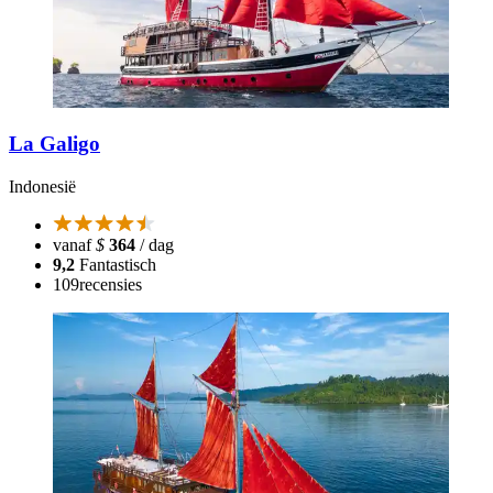
La Galigo
Indonesië
vanaf
$
364
/ dag
9,2
Fantastisch
109
recensies