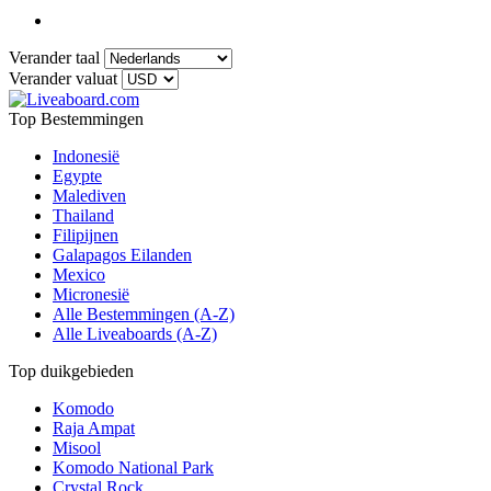
Verander taal
Verander valuat
Top Bestemmingen
Indonesië
Egypte
Malediven
Thailand
Filipijnen
Galapagos Eilanden
Mexico
Micronesië
Alle Bestemmingen (A-Z)
Alle Liveaboards (A-Z)
Top duikgebieden
Komodo
Raja Ampat
Misool
Komodo National Park
Crystal Rock