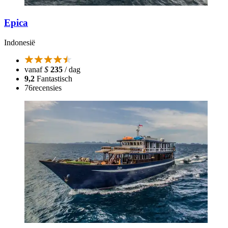
Epica
Indonesië
vanaf
$
235
/ dag
9,2
Fantastisch
76
recensies