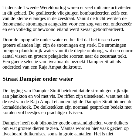
Tijdens de Tweede Wereldoorlog waren er veel militaire activiteiten
in dit gebied. De geallieerde vliegtuigen bombardeerden zelfs een
van de kleine eilandjes in de zeestraat. Vanuit de lucht werden de
fenomenale stromingen aangezien voor een zog van een onderzeeër
en een volledig onbewoond eiland werd zwaar gebombardeerd.
Door de topografie onder water en het feit dat het tussen twee
grotere eilanden ligt, zijn de stromingen erg sterk. De stromingen
brengen planktonrijk water vanuit de diepte omhoog, wat een enorm
aantal vissen en grotere pelagische soorten naar de zeestraat trekt.
Een goede selectie van liveaboards bezoekt Dampier Strait als
onderdeel van een Raja Ampat duikroute.
Straat Dampier onder water
De ligging van Dampier Strait betekent dat de stromingen rijk zijn
aan plankton en vol met vis. De riffen zijn uitstekend, want net als
de rest van de Raja Ampat eilanden ligt de Dampier Strait binnen de
koraaldriehoek. De duikstekken zijn normaal gesproken bedekt met
koralen vol beestjes en prachtige rifvissen.
Dampier heeft ook bijzonder goede omstandigheden voor duikers
om wat grotere dieren te zien. Mantas worden hier vaak gezien op
liveaboard duikcruises, soms in grote aantallen. Het is niet