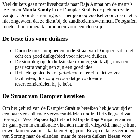
Veel duikers gaan met liveaboards naar Raja Ampat om de manta's
te zien en
Manta Sandy
in de Dampier Strait is de plek om ze te
vangen. Door de stroming is er hier genoeg voedsel voor ze en het is
niet ongewoon dat ze dicht bij de zandbodem zwemmen. Fotografen
moeten hun camera klaarhouden voor een close-up.
De beste tips voor duikers
Door de omstandigheden in de Straat van Dampier is dit niet
echt een goed duikgebied voor nieuwe duikers.
De stroming op de duikstekken kan erg sterk zijn, dus een
paar extra vanglijnen zijn een goed idee.
Het hele gebied is vrij geïsoleerd en er zijn niet zo veel
faciliteiten, dus zorg ervoor dat je voldoende
reserveonderdelen bij je hebt.
De Straat van Dampier bereiken
Om het gebied van de Dampier Strait te bereiken heb je wat tijd en
een paar verschillende vervoersmiddelen nodig. Het vliegveld van
Sorong in West-Papoea ligt het dichtst bij de Raja Ampat eilanden.
Er gaan geen internationale vluchten naar dit vliegveld, maar je kunt
er wel komen vanuit Jakarta en Singapore. Er zijn enkele veerboten
van Sorong naar de eilanden, maar de meeste duikers kiezen voor