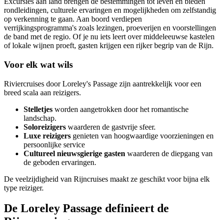
Excursies aan land brengen de bestemmingen tot leven en bieden
rondleidingen, culturele ervaringen en mogelijkheden om zelfstandig
op verkenning te gaan. Aan boord verdiepen
verrijkingsprogramma's zoals lezingen, proeverijen en voorstellingen
de band met de regio. Of je nu iets leert over middeleeuwse kastelen
of lokale wijnen proeft, gasten krijgen een rijker begrip van de Rijn.
Voor elk wat wils
Riviercruises door Loreley's Passage zijn aantrekkelijk voor een
breed scala aan reizigers.
Stelletjes
worden aangetrokken door het romantische
landschap.
Soloreizigers
waarderen de gastvrije sfeer.
Luxe reizigers
genieten van hoogwaardige voorzieningen en
persoonlijke service
Cultureel nieuwsgierige gasten
waarderen de diepgang van
de geboden ervaringen.
De veelzijdigheid van Rijncruises maakt ze geschikt voor bijna elk
type reiziger.
De Loreley Passage definieert de