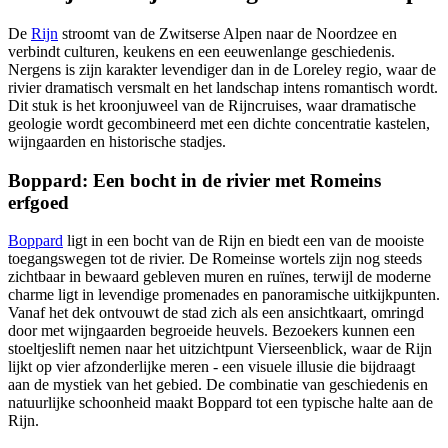
De
Rijn
stroomt van de Zwitserse Alpen naar de Noordzee en
verbindt culturen, keukens en een eeuwenlange geschiedenis.
Nergens is zijn karakter levendiger dan in de Loreley regio, waar de
rivier dramatisch versmalt en het landschap intens romantisch wordt.
Dit stuk is het kroonjuweel van de Rijncruises, waar dramatische
geologie wordt gecombineerd met een dichte concentratie kastelen,
wijngaarden en historische stadjes.
Boppard: Een bocht in de rivier met Romeins
erfgoed
Boppard
ligt in een bocht van de Rijn en biedt een van de mooiste
toegangswegen tot de rivier. De Romeinse wortels zijn nog steeds
zichtbaar in bewaard gebleven muren en ruïnes, terwijl de moderne
charme ligt in levendige promenades en panoramische uitkijkpunten.
Vanaf het dek ontvouwt de stad zich als een ansichtkaart, omringd
door met wijngaarden begroeide heuvels. Bezoekers kunnen een
stoeltjeslift nemen naar het uitzichtpunt Vierseenblick, waar de Rijn
lijkt op vier afzonderlijke meren - een visuele illusie die bijdraagt
aan de mystiek van het gebied. De combinatie van geschiedenis en
natuurlijke schoonheid maakt Boppard tot een typische halte aan de
Rijn.