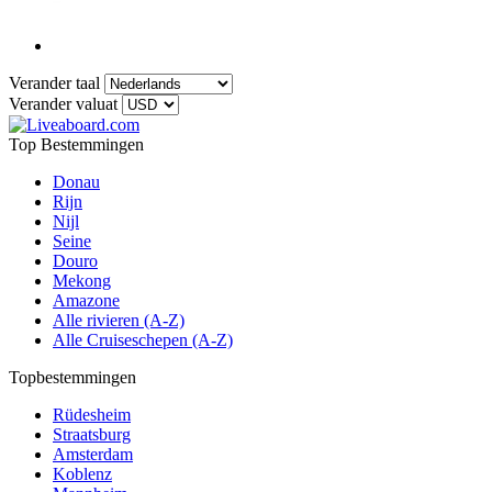
Verander taal
Verander valuat
Top Bestemmingen
Donau
Rijn
Nijl
Seine
Douro
Mekong
Amazone
Alle rivieren (A-Z)
Alle Cruiseschepen (A-Z)
Topbestemmingen
Rüdesheim
Straatsburg
Amsterdam
Koblenz