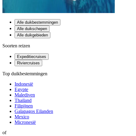
Alle duikbestemmingen
Alle duikschepen
Alle duikgebieden
Soorten reizen
Expeditiecruises
Riviercruises
Top duikbestemmingen
Indonesië
Egypte
Malediven
Thailand
Filipijnen
Galapagos Eilanden
Mexico
Micronesië
of