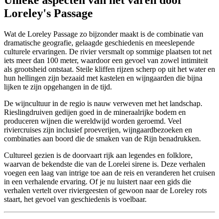
Loreley's Passage
Wat de Loreley Passage zo bijzonder maakt is de combinatie van
dramatische geografie, gelaagde geschiedenis en meeslepende
culturele ervaringen. De rivier versmalt op sommige plaatsen tot net
iets meer dan 100 meter, waardoor een gevoel van zowel intimiteit
als grootsheid ontstaat. Steile kliffen rijzen scherp op uit het water en
hun hellingen zijn bezaaid met kastelen en wijngaarden die bijna
lijken te zijn opgehangen in de tijd.
De wijncultuur in de regio is nauw verweven met het landschap.
Rieslingdruiven gedijen goed in de mineraalrijke bodem en
produceren wijnen die wereldwijd worden geroemd. Veel
riviercruises zijn inclusief proeverijen, wijngaardbezoeken en
combinaties aan boord die de smaken van de Rijn benadrukken.
Cultureel gezien is de doorvaart rijk aan legendes en folklore,
waarvan de bekendste die van de Lorelei sirene is. Deze verhalen
voegen een laag van intrige toe aan de reis en veranderen het cruisen
in een verhalende ervaring. Of je nu luistert naar een gids die
verhalen vertelt over riviergeesten of gewoon naar de Loreley rots
staart, het gevoel van geschiedenis is voelbaar.