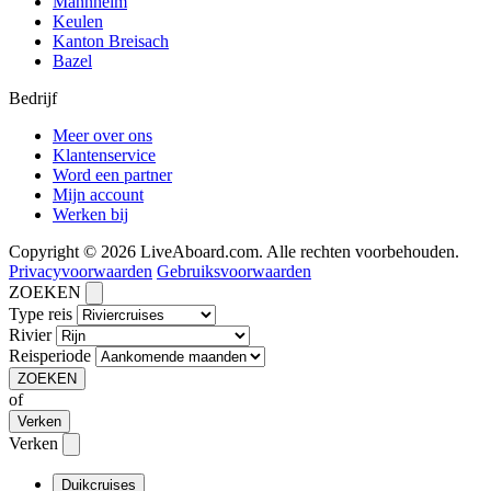
Mannheim
Keulen
Kanton Breisach
Bazel
Bedrijf
Meer over ons
Klantenservice
Word een partner
Mijn account
Werken bij
Copyright © 2026 LiveAboard.com. Alle rechten voorbehouden.
Privacyvoorwaarden
Gebruiksvoorwaarden
ZOEKEN
Type reis
Rivier
Reisperiode
ZOEKEN
of
Verken
Verken
Duikcruises