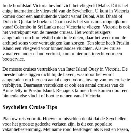
In de hoofdstad Victoria bevindt zich het vliegveld Mahe. Dit is het
enige internationale vliegveld van de Seychellen. U kunt in Victoria
komen door een aansluitende vlucht vanaf Dubai, Abu Dhabi of
Doha in Quatar te boeken. Daarnaast is het soms ook mogelijk om
vanaf Colombo in Sri Lanka naar Victoria te vliegen. Victoria is ook
het vertrekpunt van de meeste cruises. Het wordt reizigers
aangeraden om hun reistijd ruim in te delen, daar het weer rond de
archipel soms voor vertragingen kan zorgen. Ten slotte heeft Praslin
Island een vliegveld voor binnenlandse vluchten. Als uw cruise
vanaf een ander eiland vertrekt, kunt u hier ook terecht voor een
bootservice.
De meeste cruises vertrekken van Inter Island Quay in Victoria. De
meeste hotels liggen dicht bij de haven, waardoor het wordt
aangeraden om hier een aantal dagen voor aanvang van uw cruise te
verblijven. Daarnaast vertrekken er ook een aantal cruises van de
Anne Jetty in Praslin Island. Reizigers kunnen hier komen door een
binnenlandse vlucht of boot te nemen vanaf Victoria.
Seychellen Cruise Tips
Plan uw reis vooruit- Hoewel u misschien denkt dat de Seychellen
voor het grootste gedeelte verlaten zijn, is dit een populaire
vakantiebestemming. Met name rond feestdagen als Kerst en Pasen,