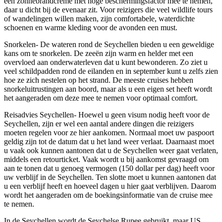
een zonnebrandcrème met hoge beschermingsfactor mee te nemen,
daar u dicht bij de evenaar zit. Voor reizigers die veel wildlife tours
of wandelingen willen maken, zijn comfortabele, waterdichte
schoenen en warme kleding voor de avonden een must.
Snorkelen- De wateren rond de Seychellen bieden u een geweldige
kans om te snorkelen. De zeeën zijn warm en helder met een
overvloed aan onderwaterleven dat u kunt bewonderen. Zo ziet u
veel schildpadden rond de eilanden en in september kunt u zelfs zien
hoe ze zich nestelen op het strand. De meeste cruises hebben
snorkeluitrustingen aan boord, maar als u een eigen set heeft wordt
het aangeraden om deze mee te nemen voor optimaal comfort.
Reisadvies Seychellen- Hoewel u geen visum nodig heeft voor de
Seychellen, zijn er wel een aantal andere dingen die reizigers
moeten regelen voor ze hier aankomen. Normaal moet uw paspoort
geldig zijn tot de datum dat u het land weer verlaat. Daarnaast moet
u vaak ook kunnen aantonen dat u de Seychellen weer gaat verlaten,
middels een retourticket. Vaak wordt u bij aankomst gevraagd om
aan te tonen dat u genoeg vermogen (150 dollar per dag) heeft voor
uw verblijf in de Seychellen. Ten slotte moet u kunnen aantonen dat
u een verblijf heeft en hoeveel dagen u hier gaat verblijven. Daarom
wordt het aangeraden om de boekingsinformatie van de cruise mee
te nemen.
In de Seychellen wordt de Seychelse Rupee gebruikt, maar US