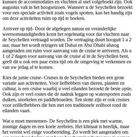
kunnen de accommodaties en vluchten al snel volgeboekt zijn. Ook
augustus valt in het hoogseizoen. Wanneer u de Seychellen bezoekt
voor een speciale activiteit zoals vogels spotten, kan het handig zijn
om deze activiteiten ruim op tijd te boeken.
Arriveer op tijd- Door de afgelegen natuur en veranderlijke
weersomstandigheden komt het regelmatig voor dat vluchten naar
de Seychellen vertraagd worden. De vertraging duurt hooguit 1 a 2
uur, maar het wordt reizigers uit Dubai en Abu Dhabi alsnog
aangeraden om ruim voor aanvang van de cruise te arriveren. Als u
1 of 2 dagen voor aanvang van de cruise al in de Seychellen bent,
geeft dit u ook een paar extra tijd om de omgeving te verkennen en
van uw jetlag af te komen.
Kies de juiste cruise- Cruises in de Seychellen bieden een grote
variatie aan activiteiten. Voor liefhebbers van dieren, planten en
cultuur, is een cruise waarbij u veel eilanden bezoekt de beste optie.
Ook zijn er veel routes die de nadruk leggen op watersporten zoals
duiken, snorkelen en paddleboarden. Ten slotte zijn er ook cruises
voor zeilliefhebbers die hen met een traditionele zeilboot rond de
eilanden vaart.
Wat u moet meenemen- De Seychellen is een plek met warme,
zonnige dagen en een koele zeebries. Het klimaat is heerlijk, maar
het vereist wel enige voorbereiding. Zo wordt het aangeraden om