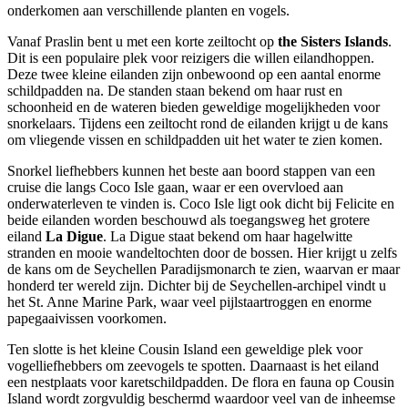
onderkomen aan verschillende planten en vogels.
Vanaf Praslin bent u met een korte zeiltocht op
the Sisters Islands
.
Dit is een populaire plek voor reizigers die willen eilandhoppen.
Deze twee kleine eilanden zijn onbewoond op een aantal enorme
schildpadden na. De standen staan bekend om haar rust en
schoonheid en de wateren bieden geweldige mogelijkheden voor
snorkelaars. Tijdens een zeiltocht rond de eilanden krijgt u de kans
om vliegende vissen en schildpadden uit het water te zien komen.
Snorkel liefhebbers kunnen het beste aan boord stappen van een
cruise die langs Coco Isle gaan, waar er een overvloed aan
onderwaterleven te vinden is. Coco Isle ligt ook dicht bij Felicite en
beide eilanden worden beschouwd als toegangsweg het grotere
eiland
La Digue
. La Digue staat bekend om haar hagelwitte
stranden en mooie wandeltochten door de bossen. Hier krijgt u zelfs
de kans om de Seychellen Paradijsmonarch te zien, waarvan er maar
honderd ter wereld zijn. Dichter bij de Seychellen-archipel vindt u
het St. Anne Marine Park, waar veel pijlstaartroggen en enorme
papegaaivissen voorkomen.
Ten slotte is het kleine Cousin Island een geweldige plek voor
vogelliefhebbers om zeevogels te spotten. Daarnaast is het eiland
een nestplaats voor karetschildpadden. De flora en fauna op Cousin
Island wordt zorgvuldig beschermd waardoor veel van de inheemse