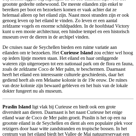
grootste gedeelte onbewoond. De meeste eilanden zijn enkel te
bereiken per boot en bezoekers komen er vaak achter dat ze
helemaal alleen op het eiland zijn. Naast mooi stranden zijn er ook
genoeg leven op het eiland te vinden. Zo leven er een aantal
zeldzame vogels en enorme schildpadden. In de hoofdstad Victory
kunt u een mooie architectuur, een hindoe tempel en een historisch
museum over de dieren in de archipel vinden.
De cruises naar de Seychellen bieden een ruime variatie aan
eilanden om te bezoeken. Het
Curieuse Island
zou echter wel hoog
op ieders lijstje moeten staan. Het eiland en haar omliggende
wateren zijn uitgeroepen tot een nationaal park om de flora en fauna,
zoals de zeldzame Coco de Mer palm, te beschermen. Daarnaast
heeft het eiland een interessante culturele geschiedenis, daar het
gediend heeft als een Melaatse kolonie in de 19e eeuw. De ruïnes
van deze kolonie zijn bewaard gebleven en het huis van de lokale
dokter fungeert nu als museum.
Praslin Island
ligt vlak bij Curieuse en biedt ook een grote
diversiteit aan dieren. Daarnaast is het naast Curieuse het enige
eiland waar de Coco de Mer palm groeit. Praslin is het op een na
grootste eiland in de Seychellen en dient als een populaire plek voor
reizigers door haar witte zandstranden en tropische bossen. In het
centrum van het eiland biedt het Vallee de Mai natuurreservaat een