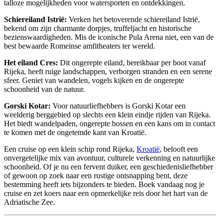
talloze mogelijkheden voor watersporten en ontdekkingen.
Schiereiland Istrië:
Verken het betoverende schiereiland Istrië,
bekend om zijn charmante dorpjes, truffeljacht en historische
bezienswaardigheden. Mis de iconische Pula Arena niet, een van de
best bewaarde Romeinse amfitheaters ter wereld.
Het eiland Cres:
Dit ongerepte eiland, bereikbaar per boot vanaf
Rijeka, heeft ruige landschappen, verborgen stranden en een serene
sfeer. Geniet van wandelen, vogels kijken en de ongerepte
schoonheid van de natuur.
Gorski Kotar:
Voor natuurliefhebbers is Gorski Kotar een
weelderig berggebied op slechts een klein eindje rijden van Rijeka.
Het biedt wandelpaden, ongerepte bossen en een kans om in contact
te komen met de ongetemde kant van Kroatië.
Een cruise op een klein schip rond Rijeka,
Kroatië
, belooft een
onvergetelijke mix van avontuur, culturele verkenning en natuurlijke
schoonheid. Of je nu een fervent duiker, een geschiedenisliefhebber
of gewoon op zoek naar een rustige ontsnapping bent, deze
bestemming heeft iets bijzonders te bieden. Boek vandaag nog je
cruise en zet koers naar een opmerkelijke reis door het hart van de
Adriatische Zee.