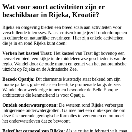
Wat voor soort activiteiten zijn er
beschikbaar in Rijeka, Kroatië?
Rijeka en omgeving bieden een breed scala aan activiteiten voor
verschillende interesses. Naast cruisen kun je jezelf onderdompelen
in culturele en natuurlijke ervaringen. Hier zijn enkele activiteiten
die je in en rond Rijeka kunt doen:
Verken het kasteel Trsat:
Het kasteel van Trsat ligt bovenop een
heuvel en biedt een kijkje in de middeleeuwse geschiedenis van de
regio. Wandel door de oude muren en geniet van het panoramische
uitzicht op Rijeka en de Adriatische Zee.
Bezoek Opatija:
Dit charmante kuststadje staat bekend om zijn
mooie parken, grote villa's en heerlijke promenade langs de zee.
Wandel door weelderige tuinen en bewonder de Belle Époque
architectuur die kenmerkend is voor Opatija.
Ontdek onderwatergrotten:
De wateren rond Rijeka verbergen
intrigerende onderwatergrotten. Ga mee met een duikexpeditie om
deze fascinerende geologische formaties te verkennen en ontmoet
het onderwaterleven dat ze bewoont.
Beleef het carnaval van Rijeka:
Als je cruise in februari valt, mag