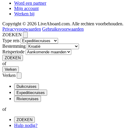
Word een partner
Mijn account
Werken bij
Copyright © 2026 LiveAboard.com. Alle rechten voorbehouden.
Privacyvoorwaarden
Gebruiksvoorwaarden
ZOEKEN
Type reis
Bestemming
Reisperiode
ZOEKEN
of
Verken
Verken
Duikcruises
Expeditiecruises
Riviercruises
of
ZOEKEN
Hulp nodig?