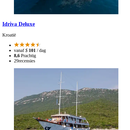
Idriva Deluxe
Kroatië
vanaf
$
101
/ dag
8,6
Prachtig
29
recensies