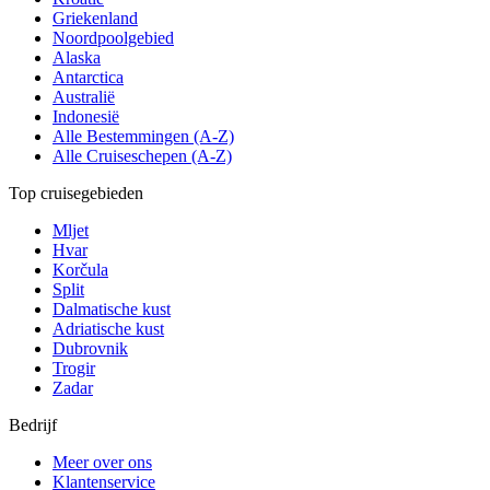
Griekenland
Noordpoolgebied
Alaska
Antarctica
Australië
Indonesië
Alle Bestemmingen (A-Z)
Alle Cruiseschepen (A-Z)
Top cruisegebieden
Mljet
Hvar
Korčula
Split
Dalmatische kust
Adriatische kust
Dubrovnik
Trogir
Zadar
Bedrijf
Meer over ons
Klantenservice