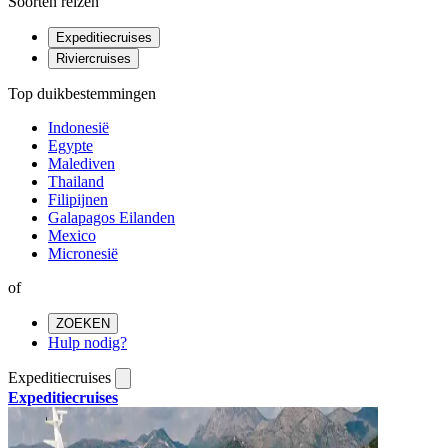
Soorten reizen
Expeditiecruises
Riviercruises
Top duikbestemmingen
Indonesië
Egypte
Malediven
Thailand
Filipijnen
Galapagos Eilanden
Mexico
Micronesië
of
ZOEKEN
Hulp nodig?
Expeditiecruises
Expeditiecruises