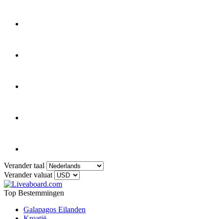
Verander taal
Verander valuat
Top Bestemmingen
Galapagos Eilanden
Kroatië