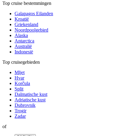
Top cruise bestemmingen
Galapagos Eilanden
Kroatië
Griekenland
Noordpoolgebied
Alaska
Antarctica
Australië
Indonesië
Top cruisegebieden
Mljet
Hvar
Korčula
Split
Dalmatische kust
Adriatische kust
Dubrovnik
Trogir
Zadar
of