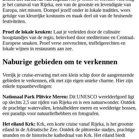
je het carnaval van Rijeka, een van de grootste en levendigste van
Europa, niet missen. Dompel jezelf onder in lokale tradities, wees
getuige van kleurrijke kostuums en maak deel uit van de bruisende
festiviteiten.
Proef de lokale keuken:
Laat je verleiden door de culinaire
hoogstandjes van de regio, beïnvloed door mediterrane en Centraal-
Europese smaken. Proef verse zeevruchten, truffelgerechten en
lokale wijnen in restaurants aan zee.
Naburige gebieden om te verkennen
Verrijk je cruise-ervaring met een klein schip door de aangrenzende
gebieden te verkennen, elk met zijn eigen unieke charme. Hier zijn
enkele topaanbevelingen:
Nationaal Park Plitvice Meren:
Dit UNESCO werelderfgoed ligt
op slechts 2,5 uur rijden van Rijeka en is een natuurwonder. Ontdek
de prachtige watervallen, kristalheldere meren en weelderige bossen,
een paradijs voor natuurliefhebbers en fotografen.
Het eiland Krk:
Krk, een korte cruise vanaf Rijeka, is het grootste
eiland in de Adriatische Zee. Ontdek de pittoreske stadjes, prachtige
stranden en de historische kathedraal van Krk. Het eiland biedt