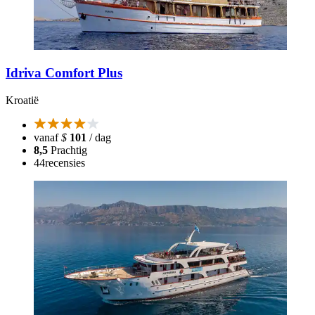
Idriva Comfort Plus
Kroatië
vanaf
$
101
/ dag
8,5
Prachtig
44
recensies