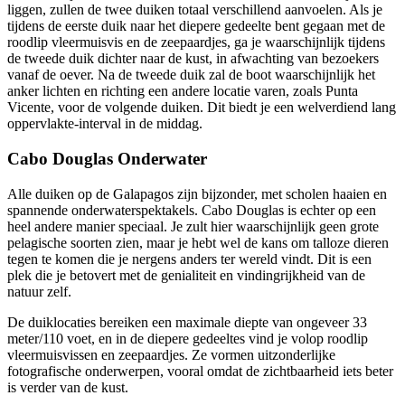
liggen, zullen de twee duiken totaal verschillend aanvoelen. Als je
tijdens de eerste duik naar het diepere gedeelte bent gegaan met de
roodlip vleermuisvis en de zeepaardjes, ga je waarschijnlijk tijdens
de tweede duik dichter naar de kust, in afwachting van bezoekers
vanaf de oever. Na de tweede duik zal de boot waarschijnlijk het
anker lichten en richting een andere locatie varen, zoals Punta
Vicente, voor de volgende duiken. Dit biedt je een welverdiend lang
oppervlakte-interval in de middag.
Cabo Douglas Onderwater
Alle duiken op de Galapagos zijn bijzonder, met scholen haaien en
spannende onderwaterspektakels. Cabo Douglas is echter op een
heel andere manier speciaal. Je zult hier waarschijnlijk geen grote
pelagische soorten zien, maar je hebt wel de kans om talloze dieren
tegen te komen die je nergens anders ter wereld vindt. Dit is een
plek die je betovert met de genialiteit en vindingrijkheid van de
natuur zelf.
De duiklocaties bereiken een maximale diepte van ongeveer 33
meter/110 voet, en in de diepere gedeeltes vind je volop roodlip
vleermuisvissen en zeepaardjes. Ze vormen uitzonderlijke
fotografische onderwerpen, vooral omdat de zichtbaarheid iets beter
is verder van de kust.