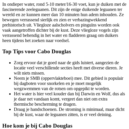
In ondieper water, rond 5-10 meter/16-30 voet, kun je duiken met de
fascinerende zeeleguanen. Dit zijn de enige duikende leguanen ter
wereld en ze kunnen meer dan 10 minuten hun adem inhouden. Ze
bewegen verrassend sierlijk en zien er verbazingwekkend
prehistorisch uit. Vliegloze aalscholvers en pinguïns worden ook
vaak aangetroffen dichter bij de kust. Deze vliegloze vogels zijn
verrassend behendig in het water en fladderen graag om duikers
heen tijdens het zoeken naar voedsel.
Top Tips voor Cabo Douglas
Zorg ervoor dat je goed naar de gids luistert, aangezien de
locatie veel verschillende secties heeft met diverse dieren. Je
wilt niets missen.
Neem je SMB (oppervlakteboei) mee. Dit gebied is populair
bij dagboten voor snorkelen en je moet mogelijk
wegzwemmen van de rotsen om opgepikt te worden.
Het water is hier veel kouder dan bij Darwin en Wolf, dus als
je daar net vandaan komt, vergeet dan niet om extra
thermische bescherming te dragen.
Draag je handschoenen. De stroming is minimaal, maar dicht
bij de kust, waar de leguanen zitten, is er veel deining.
Hoe kom je bij Cabo Douglas