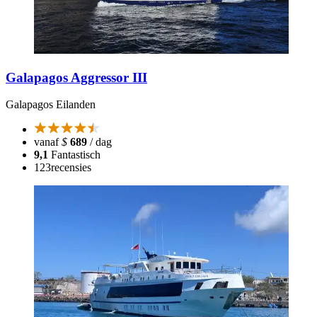
Galapagos Aggressor III
Galapagos Eilanden
vanaf
$
689
/ dag
9,1
Fantastisch
123
recensies