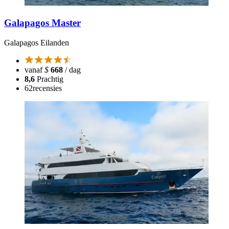
Galapagos Master
Galapagos Eilanden
vanaf
$
668
/ dag
8,6
Prachtig
62
recensies