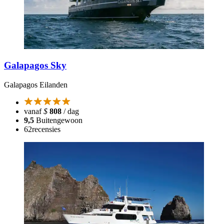
Galapagos Sky
Galapagos Eilanden
vanaf
$
808
/ dag
9,5
Buitengewoon
62
recensies