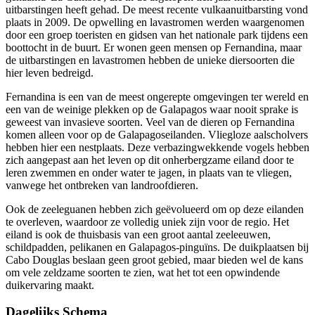
uitbarstingen heeft gehad. De meest recente vulkaanuitbarsting vond
plaats in 2009. De opwelling en lavastromen werden waargenomen
door een groep toeristen en gidsen van het nationale park tijdens een
boottocht in de buurt. Er wonen geen mensen op Fernandina, maar
de uitbarstingen en lavastromen hebben de unieke diersoorten die
hier leven bedreigd.
Fernandina is een van de meest ongerepte omgevingen ter wereld en
een van de weinige plekken op de Galapagos waar nooit sprake is
geweest van invasieve soorten. Veel van de dieren op Fernandina
komen alleen voor op de Galapagoseilanden. Vliegloze aalscholvers
hebben hier een nestplaats. Deze verbazingwekkende vogels hebben
zich aangepast aan het leven op dit onherbergzame eiland door te
leren zwemmen en onder water te jagen, in plaats van te vliegen,
vanwege het ontbreken van landroofdieren.
Ook de zeeleguanen hebben zich geëvolueerd om op deze eilanden
te overleven, waardoor ze volledig uniek zijn voor de regio. Het
eiland is ook de thuisbasis van een groot aantal zeeleeuwen,
schildpadden, pelikanen en Galapagos-pinguïns. De duikplaatsen bij
Cabo Douglas beslaan geen groot gebied, maar bieden wel de kans
om vele zeldzame soorten te zien, wat het tot een opwindende
duikervaring maakt.
Dagelijks Schema