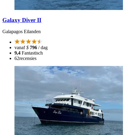
Galaxy Diver II
Galapagos Eilanden
vanaf
$
796
/ dag
9,4
Fantastisch
62
recensies