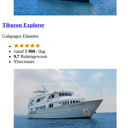
Tiburon Explorer
Galapagos Eilanden
vanaf
$
908
/ dag
9,7
Buitengewoon
95
recensies