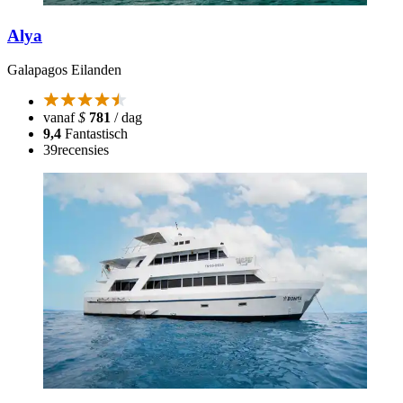
Alya
Galapagos Eilanden
vanaf
$
781
/ dag
9,4
Fantastisch
39
recensies