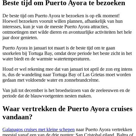
Beste tijd om Puerto Ayora te bezoeken
De beste tijd om Puerto Ayora te bezoeken is op elk moment!
Hoewel bezoekers vooruit willen plannen, afhankelijk van hun
interesses, kun je van de meeste Puerto Ayora attracties,
ontmoetingen met wilde dieren en avontuurlijke activiteiten het hele
jaar door genieten.
Puerto Ayora in januari tot maart is de beste tijd om te gaan
snorkelen bij Tortuga Bay, omdat deze periode het beste zicht in het
water biedt en de warmste watertemperaturen.
Houd er wel rekening mee dat van januari tot april de zon erg intens
is, dus de wandeling naar Tortuga Bay of Las Grietas moet worden
gedaan met voldoende water en zonnebrandcrème.
Van juli tot december is het broedseizoen van de zeeleeuwen en de
periode dat de blauwvoetgenten nesten maken.
Waar vertrekken de Puerto Ayora cruises
vandaan?
Galapagos cruises met kleine schepen
naar Puerto Ayora vertrekken
meestal vanaf een van de drie punten: San Cristobal eiland, Baltra of