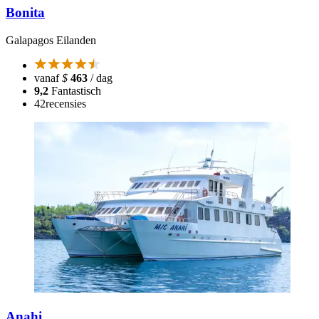
Bonita
Galapagos Eilanden
vanaf
$
463
/ dag
9,2
Fantastisch
42
recensies
Anahi