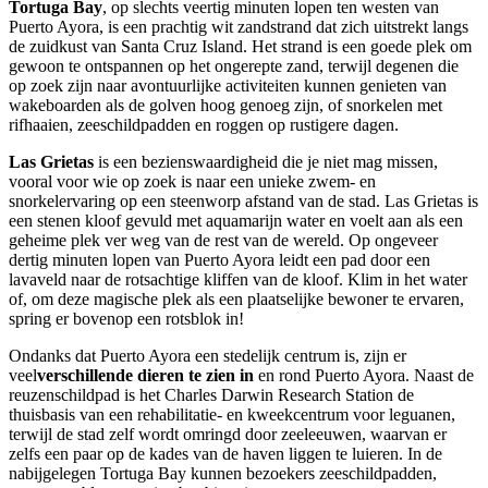
Tortuga Bay
, op slechts veertig minuten lopen ten westen van
Puerto Ayora, is een prachtig wit zandstrand dat zich uitstrekt langs
de zuidkust van Santa Cruz Island. Het strand is een goede plek om
gewoon te ontspannen op het ongerepte zand, terwijl degenen die
op zoek zijn naar avontuurlijke activiteiten kunnen genieten van
wakeboarden als de golven hoog genoeg zijn, of snorkelen met
rifhaaien, zeeschildpadden en roggen op rustigere dagen.
Las Grietas
is een bezienswaardigheid die je niet mag missen,
vooral voor wie op zoek is naar een unieke zwem- en
snorkelervaring op een steenworp afstand van de stad. Las Grietas is
een stenen kloof gevuld met aquamarijn water en voelt aan als een
geheime plek ver weg van de rest van de wereld. Op ongeveer
dertig minuten lopen van Puerto Ayora leidt een pad door een
lavaveld naar de rotsachtige kliffen van de kloof. Klim in het water
of, om deze magische plek als een plaatselijke bewoner te ervaren,
spring er bovenop een rotsblok in!
Ondanks dat Puerto Ayora een stedelijk centrum is, zijn er
veel
verschillende dieren te zien in
en rond Puerto Ayora. Naast de
reuzenschildpad is het Charles Darwin Research Station de
thuisbasis van een rehabilitatie- en kweekcentrum voor leguanen,
terwijl de stad zelf wordt omringd door zeeleeuwen, waarvan er
zelfs een paar op de kades van de haven liggen te luieren. In de
nabijgelegen Tortuga Bay kunnen bezoekers zeeschildpadden,