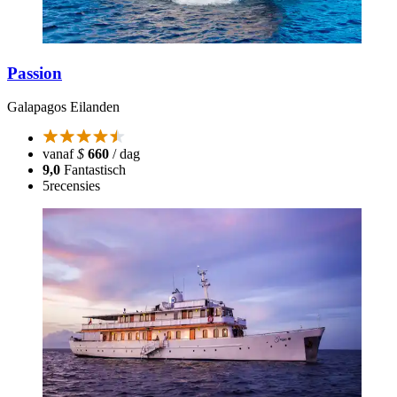
Passion
Galapagos Eilanden
vanaf
$
660
/ dag
9,0
Fantastisch
5
recensies