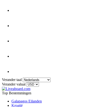
Verander taal
Verander valuat
Top Bestemmingen
Galapagos Eilanden
Kroatië