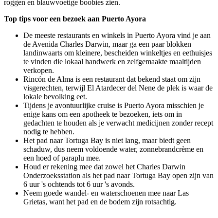
roggen en blauwvoetige boobies zien.
Top tips voor een bezoek aan Puerto Ayora
De meeste restaurants en winkels in Puerto Ayora vind je aan
de Avenida Charles Darwin, maar ga een paar blokken
landinwaarts om kleinere, bescheiden winkeltjes en eethuisjes
te vinden die lokaal handwerk en zelfgemaakte maaltijden
verkopen.
Rincón de Alma is een restaurant dat bekend staat om zijn
visgerechten, terwijl El Atardecer del Nene de plek is waar de
lokale bevolking eet.
Tijdens je avontuurlijke cruise is Puerto Ayora misschien je
enige kans om een apotheek te bezoeken, iets om in
gedachten te houden als je verwacht medicijnen zonder recept
nodig te hebben.
Het pad naar Tortuga Bay is niet lang, maar biedt geen
schaduw, dus neem voldoende water, zonnebrandcrème en
een hoed of paraplu mee.
Houd er rekening mee dat zowel het Charles Darwin
Onderzoeksstation als het pad naar Tortuga Bay open zijn van
6 uur 's ochtends tot 6 uur 's avonds.
Neem goede wandel- en waterschoenen mee naar Las
Grietas, want het pad en de bodem zijn rotsachtig.