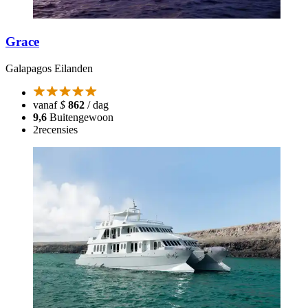
Grace
Galapagos Eilanden
vanaf
$
862
/ dag
9,6
Buitengewoon
2
recensies