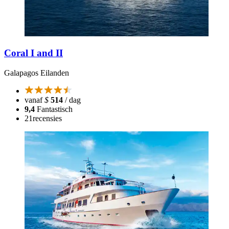
Coral I and II
Galapagos Eilanden
vanaf
$
514
/ dag
9,4
Fantastisch
21
recensies