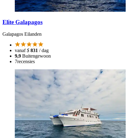
Elite Galapagos
Galapagos Eilanden
vanaf
$
831
/ dag
9,9
Buitengewoon
7
recensies