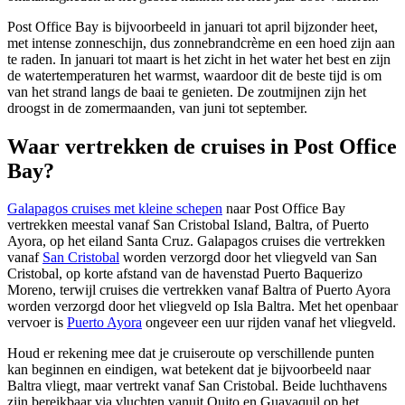
Post Office Bay is bijvoorbeeld in januari tot april bijzonder heet,
met intense zonneschijn, dus zonnebrandcrème en een hoed zijn aan
te raden. In januari tot maart is het zicht in het water het best en zijn
de watertemperaturen het warmst, waardoor dit de beste tijd is om
van het strand langs de baai te genieten. De zoutmijnen zijn het
droogst in de zomermaanden, van juni tot september.
Waar vertrekken de cruises in Post Office
Bay?
Galapagos cruises met kleine schepen
naar Post Office Bay
vertrekken meestal vanaf San Cristobal Island, Baltra, of Puerto
Ayora, op het eiland Santa Cruz. Galapagos cruises die vertrekken
vanaf
San Cristobal
worden verzorgd door het vliegveld van San
Cristobal, op korte afstand van de havenstad Puerto Baquerizo
Moreno, terwijl cruises die vertrekken vanaf Baltra of Puerto Ayora
worden verzorgd door het vliegveld op Isla Baltra. Met het openbaar
vervoer is
Puerto Ayora
ongeveer een uur rijden vanaf het vliegveld.
Houd er rekening mee dat je cruiseroute op verschillende punten
kan beginnen en eindigen, wat betekent dat je bijvoorbeeld naar
Baltra vliegt, maar vertrekt vanaf San Cristobal. Beide luchthavens
zijn bereikbaar via vluchten vanuit Quito en Guayaquil op het