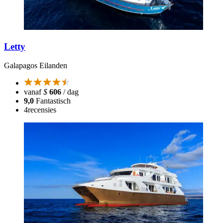
Letty
Galapagos Eilanden
vanaf
$
606
/ dag
9,0
Fantastisch
4
recensies