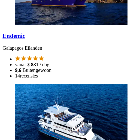
Endemic
Galapagos Eilanden
vanaf
$
831
/ dag
9,6
Buitengewoon
14
recensies