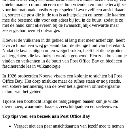
unieke manier communiceren met hun vrienden en familie terwijl ze
voor internationale postbezorger spelen! Lever zelf een ansichtkaart
in, sorteer de post die in de ton is achtergelaten en neem alle kaarten
mee die bestemd zijn voor een adres bij jou in de buurt, zodat je ze
met de hand kunt afleveren bij de (waarschijnlijk verwarde maar
zeker gecharmeerde) ontvanger.
Hoewel de vulkanen in dit gebied al lang niet meer actief zijn, heeft
lava zich ooit een weg gebaand door de stenige huid van het eiland.
Nadat de lava is uitgehard en weggebroken, heeft het diepe grotten
achtergelaten, die lavabuizen worden genoemd. Eén zo'n buis kun je
vinden en verkennen in de buurt van Post Office Bay en biedt een
fascinerende les in vulkanologie.
In 1926 probeerden Noorse vissers een kolonie te stichten bij Post
Office Bay. Het dorp mislukte maar de ruïnes staan er nog steeds,
een sobere herinnering aan de over het algemeen onherbergzame
natuur van het gebied.
Tijdens een boottocht langs de nabijgelegen baaien kun je wilde
dieren zien, waaronder haaien, zeeschildpadden en zeeleeuwen.
Top tips voor een bezoek aan Post Office Bay
Vergeet niet een paar ansichtkaarten van jezelf mee te nemen