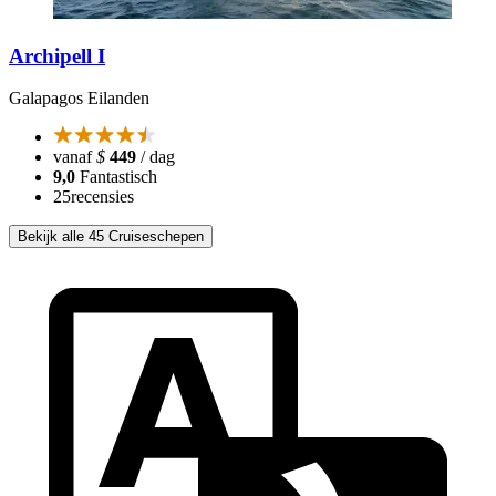
Archipell I
Galapagos Eilanden
vanaf
$
449
/ dag
9,0
Fantastisch
25
recensies
Bekijk alle 45 Cruiseschepen