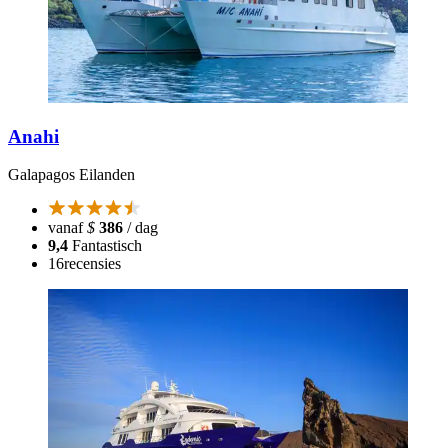
Anahi
Galapagos Eilanden
vanaf
$
386
/ dag
9,4
Fantastisch
16
recensies