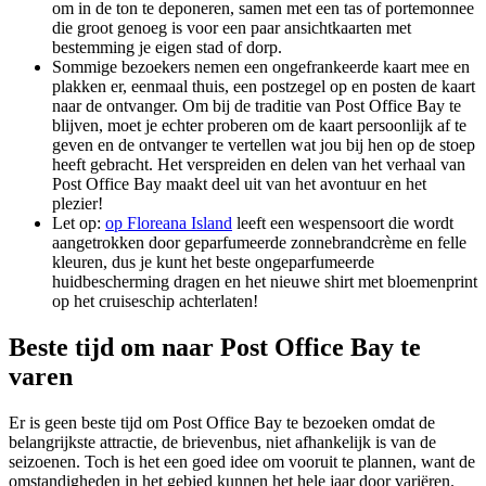
om in de ton te deponeren, samen met een tas of portemonnee
die groot genoeg is voor een paar ansichtkaarten met
bestemming je eigen stad of dorp.
Sommige bezoekers nemen een ongefrankeerde kaart mee en
plakken er, eenmaal thuis, een postzegel op en posten de kaart
naar de ontvanger. Om bij de traditie van Post Office Bay te
blijven, moet je echter proberen om de kaart persoonlijk af te
geven en de ontvanger te vertellen wat jou bij hen op de stoep
heeft gebracht. Het verspreiden en delen van het verhaal van
Post Office Bay maakt deel uit van het avontuur en het
plezier!
Let op:
op Floreana Island
leeft een wespensoort die wordt
aangetrokken door geparfumeerde zonnebrandcrème en felle
kleuren, dus je kunt het beste ongeparfumeerde
huidbescherming dragen en het nieuwe shirt met bloemenprint
op het cruiseschip achterlaten!
Beste tijd om naar Post Office Bay te
varen
Er is geen beste tijd om Post Office Bay te bezoeken omdat de
belangrijkste attractie, de brievenbus, niet afhankelijk is van de
seizoenen. Toch is het een goed idee om vooruit te plannen, want de
omstandigheden in het gebied kunnen het hele jaar door variëren.