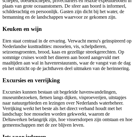
schepen, boetiekschepen, privécharters en relaxte expeditieboten in
plaats van grote oceaanstomers. De sfeer aan boord is informeel,
schilderachtig en persoonlijk. Gasten zijn dicht bij het water, de
bemanning en de landschappen waarvoor ze gekomen zijn.
Keuken en wijn
Eten staat centraal in de ervaring. Verwacht menu's geïnspireerd op
Nederlandse kusttradities: mosselen, vis, schelpdieren,
seizoensgroenten, brood, kaas en gezellige streekgerechten. Op
sommige cruises wordt het dineren aan boord aangevuld met
maaltijden aan wal in havenrestaurants, waar de vangst van de dag
en het uitzicht op de jachthaven deel uitmaken van de herinnering.
Excursies en verrijking
Excursies kunnen bestaan uit begeleide havenwandelingen,
museumbezoeken, fietsen langs dijken, visproeverijen, uitstapjes
naar natuurgebieden en lezingen over Nederlands waterbeheer.
Verrijking werkt het beste als het direct verband houdt met het
landschap: hoe mosselen worden gekweekt, waarom de
Deltawerken belangrijk zijn, hoe vissersdorpen zijn ontstaan en hoe
gemeenschappen met de zee blijven leven.
Iets voor iedereen