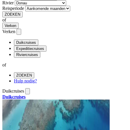
Rivier
Reisperiode
ZOEKEN
of
Verken
Verken
Duikcruises
Expeditiecruises
Riviercruises
of
ZOEKEN
Hulp nodig?
Duikcruises
Duikcruises