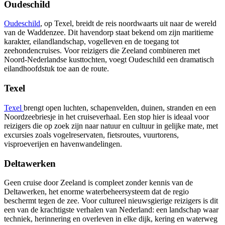
Oudeschild
Oudeschild
, op Texel, breidt de reis noordwaarts uit naar de wereld
van de Waddenzee. Dit havendorp staat bekend om zijn maritieme
karakter, eilandlandschap, vogelleven en de toegang tot
zeehondencruises. Voor reizigers die Zeeland combineren met
Noord-Nederlandse kusttochten, voegt Oudeschild een dramatisch
eilandhoofdstuk toe aan de route.
Texel
Texel
brengt open luchten, schapenvelden, duinen, stranden en een
Noordzeebriesje in het cruiseverhaal. Een stop hier is ideaal voor
reizigers die op zoek zijn naar natuur en cultuur in gelijke mate, met
excursies zoals vogelreservaten, fietsroutes, vuurtorens,
visproeverijen en havenwandelingen.
Deltawerken
Geen cruise door Zeeland is compleet zonder kennis van de
Deltawerken, het enorme waterbeheersysteem dat de regio
beschermt tegen de zee. Voor cultureel nieuwsgierige reizigers is dit
een van de krachtigste verhalen van Nederland: een landschap waar
techniek, herinnering en overleven in elke dijk, kering en waterweg