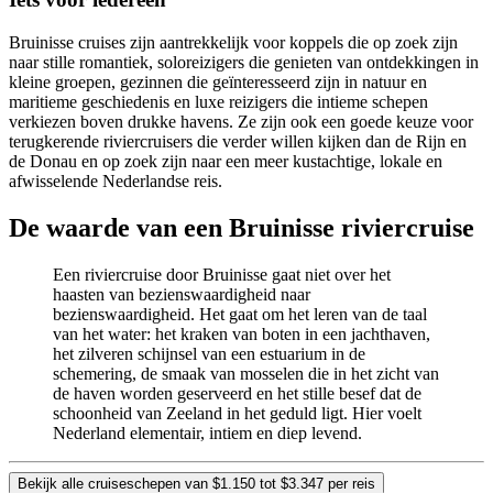
Bruinisse cruises zijn aantrekkelijk voor koppels die op zoek zijn
naar stille romantiek, soloreizigers die genieten van ontdekkingen in
kleine groepen, gezinnen die geïnteresseerd zijn in natuur en
maritieme geschiedenis en luxe reizigers die intieme schepen
verkiezen boven drukke havens. Ze zijn ook een goede keuze voor
terugkerende riviercruisers die verder willen kijken dan de Rijn en
de Donau en op zoek zijn naar een meer kustachtige, lokale en
afwisselende Nederlandse reis.
De waarde van een Bruinisse riviercruise
Een riviercruise door Bruinisse gaat niet over het
haasten van bezienswaardigheid naar
bezienswaardigheid. Het gaat om het leren van de taal
van het water: het kraken van boten in een jachthaven,
het zilveren schijnsel van een estuarium in de
schemering, de smaak van mosselen die in het zicht van
de haven worden geserveerd en het stille besef dat de
schoonheid van Zeeland in het geduld ligt. Hier voelt
Nederland elementair, intiem en diep levend.
Bekijk alle cruiseschepen van $1.150 tot $3.347 per reis