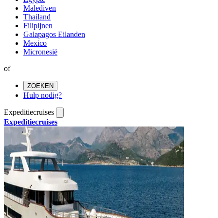
Malediven
Thailand
Filipijnen
Galapagos Eilanden
Mexico
Micronesië
of
ZOEKEN
Hulp nodig?
Expeditiecruises
Expeditiecruises