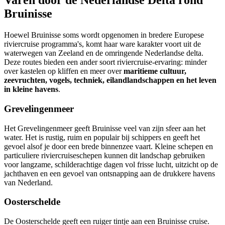
Varen door de Nederlandse Delta rond
Bruinisse
Hoewel Bruinisse soms wordt opgenomen in bredere Europese
riviercruise programma's, komt haar ware karakter voort uit de
waterwegen van Zeeland en de omringende Nederlandse delta.
Deze routes bieden een ander soort riviercruise-ervaring: minder
over kastelen op kliffen en meer over
maritieme cultuur,
zeevruchten, vogels, techniek, eilandlandschappen en het leven
in kleine havens
.
Grevelingenmeer
Het Grevelingenmeer geeft Bruinisse veel van zijn sfeer aan het
water. Het is rustig, ruim en populair bij schippers en geeft het
gevoel alsof je door een brede binnenzee vaart. Kleine schepen en
particuliere riviercruiseschepen kunnen dit landschap gebruiken
voor langzame, schilderachtige dagen vol frisse lucht, uitzicht op de
jachthaven en een gevoel van ontsnapping aan de drukkere havens
van Nederland.
Oosterschelde
De Oosterschelde geeft een ruiger tintje aan een Bruinisse cruise.