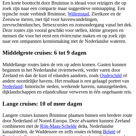
Een korte boottocht door Bruinisse is ideaal voor reizigers die op
zoek zijn naar een compacte maar suggestieve ontsnapping. Een
typische route verbindt Bruinisse,
Willemstad
, Zierikzee en de
Zeeuwse meren, met tijd voor havenwandelingen,
zeevruchtenlunches, fietsexcursies en zonsondergang vanaf het dek.
Deze routes zijn vooral geschikt voor stellen, kleine groepen en
mensen die voor het eerst een riviercruise maken en op zoek zijn
naar een ontspannen kennismaking met de Nederlandse wateren.
Middelgrote cruises: 6 tot 9 dagen
Middellange routes laten de reis op adem komen. Gasten kunnen
beginnen in het Nederlandse riviernetwerk, verder varen door
Zeeland en dan de kust of eilanden aandoen, zoals
Oudeschild
of
andere noordelijke havens. Het resultaat is een gelaagd portret van
Nederland
: historische steden, werkende havens, natuurgebieden,
dijklandschappen en eilandcultuur verweven in één ongehaaste reis.
Lange cruises: 10 of meer dagen
Langere cruises kunnen Bruinisse plaatsen binnen een bredere route
door Nederland of Noord-Europa. Deze afvaarten kunnen Zeeland
combineren met de
Rijn-Maas-Schelde
delta, Nederlandse
kanaalsteden, de Waddenzee en zelfs routes richting
België
of