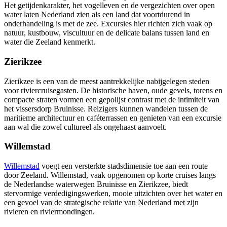
Het getijdenkarakter, het vogelleven en de vergezichten over open
water laten Nederland zien als een land dat voortdurend in
onderhandeling is met de zee. Excursies hier richten zich vaak op
natuur, kustbouw, viscultuur en de delicate balans tussen land en
water die Zeeland kenmerkt.
Zierikzee
Zierikzee is een van de meest aantrekkelijke nabijgelegen steden
voor riviercruisegasten. De historische haven, oude gevels, torens en
compacte straten vormen een gepolijst contrast met de intimiteit van
het vissersdorp Bruinisse. Reizigers kunnen wandelen tussen de
maritieme architectuur en caféterrassen en genieten van een excursie
aan wal die zowel cultureel als ongehaast aanvoelt.
Willemstad
Willemstad
voegt een versterkte stadsdimensie toe aan een route
door Zeeland. Willemstad, vaak opgenomen op korte cruises langs
de Nederlandse waterwegen Bruinisse en Zierikzee, biedt
stervormige verdedigingswerken, mooie uitzichten over het water en
een gevoel van de strategische relatie van Nederland met zijn
rivieren en riviermondingen.