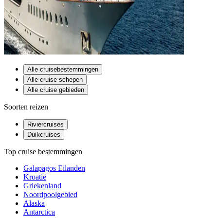
Alle cruisebestemmingen
Alle cruise schepen
Alle cruise gebieden
Soorten reizen
Riviercruises
Duikcruises
Top cruise bestemmingen
Galapagos Eilanden
Kroatië
Griekenland
Noordpoolgebied
Alaska
Antarctica