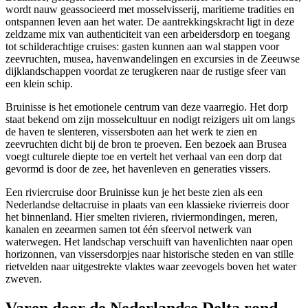
wordt nauw geassocieerd met mosselvisserij, maritieme tradities en
ontspannen leven aan het water. De aantrekkingskracht ligt in deze
zeldzame mix van authenticiteit van een arbeidersdorp en toegang
tot schilderachtige cruises: gasten kunnen aan wal stappen voor
zeevruchten, musea, havenwandelingen en excursies in de Zeeuwse
dijklandschappen voordat ze terugkeren naar de rustige sfeer van
een klein schip.
Bruinisse is het emotionele centrum van deze vaarregio. Het dorp
staat bekend om zijn mosselcultuur en nodigt reizigers uit om langs
de haven te slenteren, vissersboten aan het werk te zien en
zeevruchten dicht bij de bron te proeven. Een bezoek aan Brusea
voegt culturele diepte toe en vertelt het verhaal van een dorp dat
gevormd is door de zee, het havenleven en generaties vissers.
Een riviercruise door Bruinisse kun je het beste zien als een
Nederlandse deltacruise in plaats van een klassieke rivierreis door
het binnenland. Hier smelten rivieren, riviermondingen, meren,
kanalen en zeearmen samen tot één sfeervol netwerk van
waterwegen. Het landschap verschuift van havenlichten naar open
horizonnen, van vissersdorpjes naar historische steden en van stille
rietvelden naar uitgestrekte vlaktes waar zeevogels boven het water
zweven.