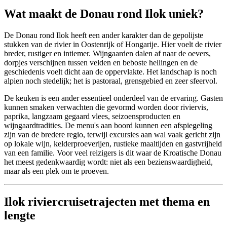
Wat maakt de Donau rond Ilok uniek?
De Donau rond Ilok heeft een ander karakter dan de gepolijste
stukken van de rivier in Oostenrijk of Hongarije. Hier voelt de rivier
breder, rustiger en intiemer. Wijngaarden dalen af naar de oevers,
dorpjes verschijnen tussen velden en beboste hellingen en de
geschiedenis voelt dicht aan de oppervlakte. Het landschap is noch
alpien noch stedelijk; het is pastoraal, grensgebied en zeer sfeervol.
De keuken is een ander essentieel onderdeel van de ervaring. Gasten
kunnen smaken verwachten die gevormd worden door riviervis,
paprika, langzaam gegaard vlees, seizoensproducten en
wijngaardtradities. De menu's aan boord kunnen een afspiegeling
zijn van de bredere regio, terwijl excursies aan wal vaak gericht zijn
op lokale wijn, kelderproeverijen, rustieke maaltijden en gastvrijheid
van een familie. Voor veel reizigers is dit waar de Kroatische Donau
het meest gedenkwaardig wordt: niet als een bezienswaardigheid,
maar als een plek om te proeven.
Ilok riviercruisetrajecten met thema en
lengte