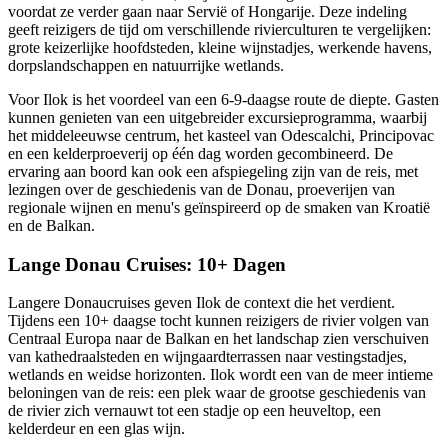
voordat ze verder gaan naar Servië of Hongarije. Deze indeling
geeft reizigers de tijd om verschillende rivierculturen te vergelijken:
grote keizerlijke hoofdsteden, kleine wijnstadjes, werkende havens,
dorpslandschappen en natuurrijke wetlands.
Voor Ilok is het voordeel van een 6-9-daagse route de diepte. Gasten
kunnen genieten van een uitgebreider excursieprogramma, waarbij
het middeleeuwse centrum, het kasteel van Odescalchi, Principovac
en een kelderproeverij op één dag worden gecombineerd. De
ervaring aan boord kan ook een afspiegeling zijn van de reis, met
lezingen over de geschiedenis van de Donau, proeverijen van
regionale wijnen en menu's geïnspireerd op de smaken van Kroatië
en de Balkan.
Lange Donau Cruises: 10+ Dagen
Langere Donaucruises geven Ilok de context die het verdient.
Tijdens een 10+ daagse tocht kunnen reizigers de rivier volgen van
Centraal Europa naar de Balkan en het landschap zien verschuiven
van kathedraalsteden en wijngaardterrassen naar vestingstadjes,
wetlands en weidse horizonten. Ilok wordt een van de meer intieme
beloningen van de reis: een plek waar de grootse geschiedenis van
de rivier zich vernauwt tot een stadje op een heuveltop, een
kelderdeur en een glas wijn.