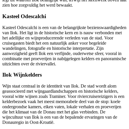
zien hoe zorgvuldig het werd bewaakt.
Kasteel Odescalchi
Kasteel Odescalchi is een van de belangrijkste bezienswaardigheden
van Ilok. Het ligt in de historische kern en is nauw verbonden met
het adellijke en wijnproducerende verleden van de stad. Voor
cruisegasten biedt het een natuurlijk anker voor begeleide
wandelingen, fotografie en historische interpretatie. Zijn
aanwezigheid geeft Ilok een verfijnde, ouderwetse sfeer, vooral in
combinatie met proeverijen in nabijgelegen kelders en panoramische
uitzichten over de riviervallei.
Ilok Wijnkelders
Wijn staat centraal in de identiteit van Ilok. De stad wordt alom
geassocieerd met wijngaardlandschappen en historische kelders,
vooral witte wijnen zoals Traminer. Voor riviercruisereizigers is een
kelderbezoek vaak het meest memorabele deel van de stop: koele
ondergrondse kamers, eiken vaten, lokale verhalen en proeverijen
die het klimaat van de Donau met het glas verbinden. De
wijncultuur van Ilok is een van de bepalende ervaringen van de
Donauregio in Oost-Kroatië.