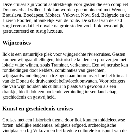
Deze cruises zijn vooral aantrekkelijk voor gasten die een compleet
Donauverhaal willen. Ilok kan worden gecombineerd met Wenen,
Bratislava, Boedapest, Mohacs, Vukovar, Novi Sad, Belgrado en de
IJzeren Poorten, afhankelijk van de route. De schaal van de stad
zorgt ervoor dat het opvalt: na grote steden voelt Ilok persoonlijk,
gestructureerd en rustig luxueus.
Wijncruises
Ilok is een natuurlijke plek voor wijngerichte riviercruises. Gasten
kunnen wijngaardhellingen, historische kelders en proeverijen met
lokale witte wijnen, zoals Traminer, verkennen. Een wijncruise kan
rondleidingen door kelders, combinaties van gerechten,
wijngaardwandelingen en lezingen aan boord over hoe het klimaat
van de Donau de druiventeelt beïnvloedt omvatten. Voor reizigers
die van wijn houden als cultuur in plaats van gewoon als een
drankje, biedt Ilok een boeiende verbinding tussen landschap,
geschiedenis en gastvrijheid.
Kunst en geschiedenis cruises
Cruises met een historisch thema door Ilok kunnen middeleeuwse
forten, adellijke residenties, religieus erfgoed, archeologische
vindplaatsen bij Vukovar en het bredere culturele kruispunt van de