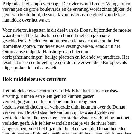
Belgrado. Het tempo vertraagt. De rivier wordt breder. Wijngaarden
vervangen de grote boulevards en de ervaring wordt zintuiglijker: de
geur van kelderhout, de smaak van riviervis, de gloed van de late
namiddag over het water.
Voor riviercruisegasten is dit deel van de Donau bijzonder de moeite
waard omdat het landschap combineert met een gelaagde
geschiedenis. Steden en monumenten langs de route onthullen
Romeinse sporen, middeleeuwse vestingwerken, echo's uit het
Ottomaanse tijdperk, Habsburgse architectuur,
oorlogsherinneringen, heilige plaatsen en levende wijntradities. Het
resultaat is een cultureel rijke corridor die zowel diep Europees als
uitgesproken lokaal aanvoelt.
Ilok middeleeuws centrum
Het middeleeuwse centrum van Ilok is het hart van de cruise-
ervaring. Binnen een klein gebied kunnen gasten
verdedigingsmuren, historische poorten, religieuze
bezienswaardigheden en verhoogde uitkijkpunten over de Donau
verkennen. De stad staat bekend om zijn bewaard gebleven
versterkte kern, die bezoekers een sterke visuele verbinding met het
verleden geeft. Als je hier wandelt nadat je via de rivier bent
aangekomen, voelt het bijzonder betekenisvol: de Donau beneden
legt uit waarom Ilok belangrijk was, terwijl het steenwerk boven laat