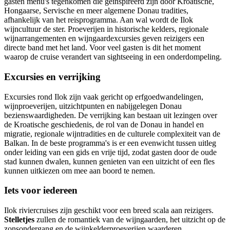
gasten menu's tegenkomen die geïnspireerd zijn door Kroatische,
Hongaarse, Servische en meer algemene Donau tradities,
afhankelijk van het reisprogramma. Aan wal wordt de Ilok
wijncultuur de ster. Proeverijen in historische kelders, regionale
wijnarrangementen en wijngaardexcursies geven reizigers een
directe band met het land. Voor veel gasten is dit het moment
waarop de cruise verandert van sightseeing in een onderdompeling.
Excursies en verrijking
Excursies rond Ilok zijn vaak gericht op erfgoedwandelingen,
wijnproeverijen, uitzichtpunten en nabijgelegen Donau
bezienswaardigheden. De verrijking kan bestaan uit lezingen over
de Kroatische geschiedenis, de rol van de Donau in handel en
migratie, regionale wijntradities en de culturele complexiteit van de
Balkan. In de beste programma's is er een evenwicht tussen uitleg
onder leiding van een gids en vrije tijd, zodat gasten door de oude
stad kunnen dwalen, kunnen genieten van een uitzicht of een fles
kunnen uitkiezen om mee aan boord te nemen.
Iets voor iedereen
Ilok riviercruises zijn geschikt voor een breed scala aan reizigers.
Stelletjes
zullen de romantiek van de wijngaarden, het uitzicht op de
zonsondergang en de wijnkelderproeverijen waarderen.