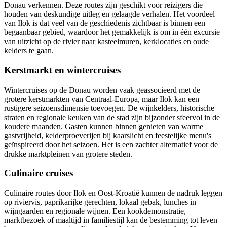
Donau verkennen. Deze routes zijn geschikt voor reizigers die
houden van deskundige uitleg en gelaagde verhalen. Het voordeel
van Ilok is dat veel van de geschiedenis zichtbaar is binnen een
begaanbaar gebied, waardoor het gemakkelijk is om in één excursie
van uitzicht op de rivier naar kasteelmuren, kerklocaties en oude
kelders te gaan.
Kerstmarkt en wintercruises
Wintercruises op de Donau worden vaak geassocieerd met de
grotere kerstmarkten van Centraal-Europa, maar Ilok kan een
rustigere seizoensdimensie toevoegen. De wijnkelders, historische
straten en regionale keuken van de stad zijn bijzonder sfeervol in de
koudere maanden. Gasten kunnen binnen genieten van warme
gastvrijheid, kelderproeverijen bij kaarslicht en feestelijke menu's
geïnspireerd door het seizoen. Het is een zachter alternatief voor de
drukke marktpleinen van grotere steden.
Culinaire cruises
Culinaire routes door Ilok en Oost-Kroatië kunnen de nadruk leggen
op riviervis, paprikarijke gerechten, lokaal gebak, lunches in
wijngaarden en regionale wijnen. Een kookdemonstratie,
marktbezoek of maaltijd in familiestijl kan de bestemming tot leven