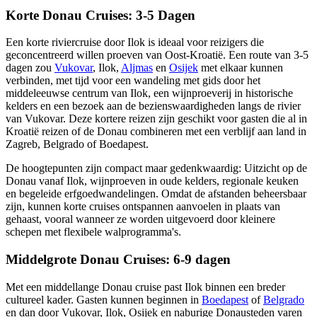
Korte Donau Cruises: 3-5 Dagen
Een korte riviercruise door Ilok is ideaal voor reizigers die
geconcentreerd willen proeven van Oost-Kroatië. Een route van 3-5
dagen zou
Vukovar
, Ilok,
Aljmas
en
Osijek
met elkaar kunnen
verbinden, met tijd voor een wandeling met gids door het
middeleeuwse centrum van Ilok, een wijnproeverij in historische
kelders en een bezoek aan de bezienswaardigheden langs de rivier
van Vukovar. Deze kortere reizen zijn geschikt voor gasten die al in
Kroatië reizen of de Donau combineren met een verblijf aan land in
Zagreb, Belgrado of Boedapest.
De hoogtepunten zijn compact maar gedenkwaardig: Uitzicht op de
Donau vanaf Ilok, wijnproeven in oude kelders, regionale keuken
en begeleide erfgoedwandelingen. Omdat de afstanden beheersbaar
zijn, kunnen korte cruises ontspannen aanvoelen in plaats van
gehaast, vooral wanneer ze worden uitgevoerd door kleinere
schepen met flexibele walprogramma's.
Middelgrote Donau Cruises: 6-9 dagen
Met een middellange Donau cruise past Ilok binnen een breder
cultureel kader. Gasten kunnen beginnen in
Boedapest
of
Belgrado
en dan door Vukovar, Ilok, Osijek en naburige Donausteden varen