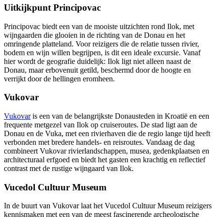
Uitkijkpunt Principovac
Principovac biedt een van de mooiste uitzichten rond Ilok, met
wijngaarden die glooien in de richting van de Donau en het
omringende platteland. Voor reizigers die de relatie tussen rivier,
bodem en wijn willen begrijpen, is dit een ideale excursie. Vanaf
hier wordt de geografie duidelijk: Ilok ligt niet alleen naast de
Donau, maar erbovenuit getild, beschermd door de hoogte en
verrijkt door de hellingen eromheen.
Vukovar
Vukovar
is een van de belangrijkste Donausteden in Kroatië en een
frequente metgezel van Ilok op cruiseroutes. De stad ligt aan de
Donau en de Vuka, met een rivierhaven die de regio lange tijd heeft
verbonden met bredere handels- en reisroutes. Vandaag de dag
combineert Vukovar rivierlandschappen, musea, gedenkplaatsen en
architecturaal erfgoed en biedt het gasten een krachtig en reflectief
contrast met de rustige wijngaard van Ilok.
Vucedol Cultuur Museum
In de buurt van Vukovar laat het Vucedol Cultuur Museum reizigers
kennismaken met een van de meest fascinerende archeologische