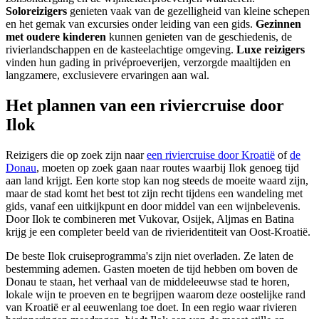
Soloreizigers
genieten vaak van de gezelligheid van kleine schepen
en het gemak van excursies onder leiding van een gids.
Gezinnen
met oudere kinderen
kunnen genieten van de geschiedenis, de
rivierlandschappen en de kasteelachtige omgeving.
Luxe reizigers
vinden hun gading in privéproeverijen, verzorgde maaltijden en
langzamere, exclusievere ervaringen aan wal.
Het plannen van een riviercruise door
Ilok
Reizigers die op zoek zijn naar
een riviercruise door Kroatië
of
de
Donau
, moeten op zoek gaan naar routes waarbij Ilok genoeg tijd
aan land krijgt. Een korte stop kan nog steeds de moeite waard zijn,
maar de stad komt het best tot zijn recht tijdens een wandeling met
gids, vanaf een uitkijkpunt en door middel van een wijnbelevenis.
Door Ilok te combineren met Vukovar, Osijek, Aljmas en Batina
krijg je een completer beeld van de rivieridentiteit van Oost-Kroatië.
De beste Ilok cruiseprogramma's zijn niet overladen. Ze laten de
bestemming ademen. Gasten moeten de tijd hebben om boven de
Donau te staan, het verhaal van de middeleeuwse stad te horen,
lokale wijn te proeven en te begrijpen waarom deze oostelijke rand
van Kroatië er al eeuwenlang toe doet. In een regio waar rivieren