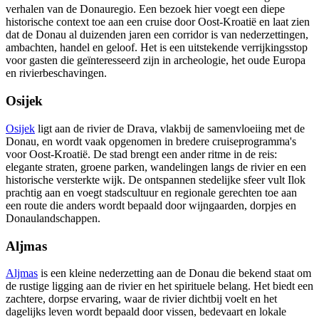
verhalen van de Donauregio. Een bezoek hier voegt een diepe
historische context toe aan een cruise door Oost-Kroatië en laat zien
dat de Donau al duizenden jaren een corridor is van nederzettingen,
ambachten, handel en geloof. Het is een uitstekende verrijkingsstop
voor gasten die geïnteresseerd zijn in archeologie, het oude Europa
en rivierbeschavingen.
Osijek
Osijek
ligt aan de rivier de Drava, vlakbij de samenvloeiing met de
Donau, en wordt vaak opgenomen in bredere cruiseprogramma's
voor Oost-Kroatië. De stad brengt een ander ritme in de reis:
elegante straten, groene parken, wandelingen langs de rivier en een
historische versterkte wijk. De ontspannen stedelijke sfeer vult Ilok
prachtig aan en voegt stadscultuur en regionale gerechten toe aan
een route die anders wordt bepaald door wijngaarden, dorpjes en
Donaulandschappen.
Aljmas
Aljmas
is een kleine nederzetting aan de Donau die bekend staat om
de rustige ligging aan de rivier en het spirituele belang. Het biedt een
zachtere, dorpse ervaring, waar de rivier dichtbij voelt en het
dagelijks leven wordt bepaald door vissen, bedevaart en lokale