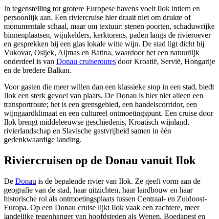
In tegenstelling tot grotere Europese havens voelt Ilok intiem en
persoonlijk aan. Een riviercruise hier draait niet om drukte of
monumentale schaal, maar om textuur: stenen poorten, schaduwrijke
binnenplaatsen, wijnkelders, kerktorens, paden langs de rivieroever
en gesprekken bij een glas lokale witte wijn. De stad ligt dicht bij
Vukovar, Osijek, Aljmas en Batina, waardoor het een natuurlijk
onderdeel is van
Donau cruiseroutes
door Kroatië, Servië, Hongarije
en de bredere Balkan.
Voor gasten die meer willen dan een klassieke stop in een stad, biedt
Ilok een sterk gevoel van plaats. De Donau is hier niet alleen een
transportroute; het is een grensgebied, een handelscorridor, een
wijngaardklimaat en een cultureel ontmoetingspunt. Een cruise door
Ilok brengt middeleeuwse geschiedenis, Kroatisch wijnland,
rivierlandschap en Slavische gastvrijheid samen in één
gedenkwaardige landing.
Riviercruisen op de Donau vanuit Ilok
De
Donau
is de bepalende rivier van Ilok. Ze geeft vorm aan de
geografie van de stad, haar uitzichten, haar landbouw en haar
historische rol als ontmoetingsplaats tussen Centraal- en Zuidoost-
Europa. Op een Donau cruise lijkt Ilok vaak een zachtere, meer
landelijke tegenhanger van hoofdsteden als Wenen, Boedapest en