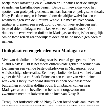
beetje meer rotsachtig en vulkanisch en Radames naar de rustige
stranden en kristalheldere baaien. Beide zijn geweldig voor het
spotten van grote pelagics zoals mantas, haaien en pelagische shoals.
Nosy Be daarentegen is beroemd om de talrijke walvishaaien en
waarnemingen van de Omura's Whale. De meeste liveaboard-
uitstapjes brengen een week door op een of twee archieven met
twee of drie duikdagen en de keuze van een landbezoek. Voor
duikers die twee weken duiken in Madagascar doen, is het mogelijk
om de twee reizen afzonderlijk te doen en beide mooie gebieden te
nemen.
Duikplaatsen en gebieden van Madagascar
Veel van de duiken in Madagascar is centraal gelegen rond het
eiland Nosy B. Dit is het meest ontwikkelde gebied in termen van
toerisme en een van de beste duikplekken in Madagascar voor
walvisachtige observaties. Een beetje buiten de kust van het eiland
zijn er de Manta en Shark Points en een cluster van vier kleine
wrakken. Lucky liveaboard duikers kunnen ook passerende
bultruggen en dolfijn dolfijn pods. Humpbacks komen naar
Madagascar om te bevallen en het is niet ongewoon om te
zwemmen met hun kalveren uit de kust van Nosy B.
Terwijl het bruisende eiland Nosy B een breed scala aan leven en