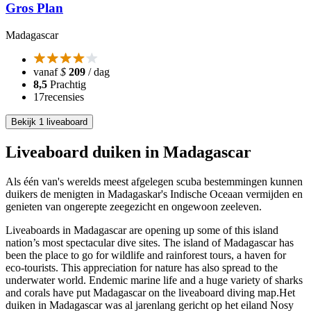
Gros Plan
Madagascar
vanaf
$
209
/ dag
8,5
Prachtig
17
recensies
Bekijk 1 liveaboard
Liveaboard duiken in Madagascar
Als één van's werelds meest afgelegen scuba bestemmingen kunnen
duikers de menigten in Madagaskar's Indische Oceaan vermijden en
genieten van ongerepte zeegezicht en ongewoon zeeleven.
Liveaboards in Madagascar are opening up some of this island
nation’s most spectacular dive sites. The island of Madagascar has
been the place to go for wildlife and rainforest tours, a haven for
eco-tourists. This appreciation for nature has also spread to the
underwater world. Endemic marine life and a huge variety of sharks
and corals have put Madagascar on the liveaboard diving map.Het
duiken in Madagascar was al jarenlang gericht op het eiland Nosy