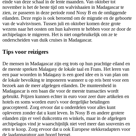
einde van deze schaal in de lente maanden. Van oktober tot
november is het de beste tijd om walvishaaien in Madagascar te
zien, ze passeren in deze periode rond Nosy B en de omliggende
eilanden. Deze regio is ook beroemd om de migratie en de geboorte
van de walvisvissen. Tussen juli en oktober komen deze grote
wezens naar het oosten om hun kalveren te hebben voor ze door de
archipelagos te migreren. Het is niet ongebruikelijk om ze te
onderscheiden van duik cruises in Madagascar.
Tips voor reizigers
De mensen in Madagascar zijn erg trots op hun prachtige eiland en
de meeste spreken Malagasy de lokale taal en Frans. Het leren van
een paar woorden in Malagasy is een goed idee en is van plan om
de lokale bevolking te imponeren wanneer u op reis bent voor een
bezoek aan de meer afgelegen eilanden. De munteenheid in
Madagascar is een baan die voor de meeste transacties wordt
gebruikt. Prijzen kunnen echter in euro voor zeer dure artikelen en
hotels en soms worden euro's voor dergelijke betalingen
geaccepteerd. Zorg ervoor dat u onderdelen voor alles kunt
opleveren zonder dat u kunt leven. In Nosy B en andere grotere
eilanden zijn er veel duikcentra en winkels, maar in de afgelegen
archipelagos vind je waarschijnlijk niet veel meer dan souvenirs en
eten te koop. Zorg ervoor dat u ook Europese stekkeradapters voor
de laadapparatuur aan boord brengt.