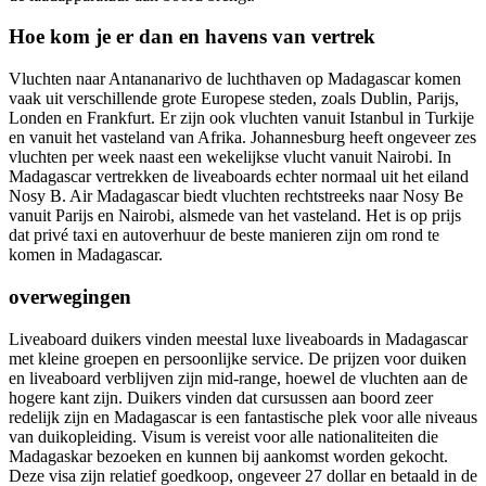
Hoe kom je er dan en havens van vertrek
Vluchten naar Antananarivo de luchthaven op Madagascar komen
vaak uit verschillende grote Europese steden, zoals Dublin, Parijs,
Londen en Frankfurt. Er zijn ook vluchten vanuit Istanbul in Turkije
en vanuit het vasteland van Afrika. Johannesburg heeft ongeveer zes
vluchten per week naast een wekelijkse vlucht vanuit Nairobi. In
Madagascar vertrekken de liveaboards echter normaal uit het eiland
Nosy B. Air Madagascar biedt vluchten rechtstreeks naar Nosy Be
vanuit Parijs en Nairobi, alsmede van het vasteland. Het is op prijs
dat privé taxi en autoverhuur de beste manieren zijn om rond te
komen in Madagascar.
overwegingen
Liveaboard duikers vinden meestal luxe liveaboards in Madagascar
met kleine groepen en persoonlijke service. De prijzen voor duiken
en liveaboard verblijven zijn mid-range, hoewel de vluchten aan de
hogere kant zijn. Duikers vinden dat cursussen aan boord zeer
redelijk zijn en Madagascar is een fantastische plek voor alle niveaus
van duikopleiding. Visum is vereist voor alle nationaliteiten die
Madagaskar bezoeken en kunnen bij aankomst worden gekocht.
Deze visa zijn relatief goedkoop, ongeveer 27 dollar en betaald in de