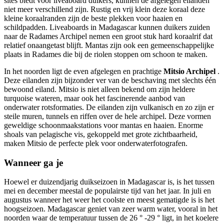
sites biedt voor liveaboard duikers, kunnen de afgelegen eilanden
niet meer verschillend zijn. Rustig en vrij klein deze koraal deze
kleine koraalranden zijn de beste plekken voor haaien en
schildpadden. Liveaboards in Madagascar kunnen duikers zuiden
naar de Radames Archipel nemen een groot stuk hard koraalrif dat
relatief onaangetast blijft. Mantas zijn ook een gemeenschappelijke
plaats in Radames die bij de riolen stoppen om schoon te maken.
In het noorden ligt de even afgelegen en prachtige
Mitsio Archipel
.
Deze eilanden zijn bijzonder ver van de beschaving met slechts één
bewoond eiland. Mitsio is niet alleen bekend om zijn heldere
turquoise wateren, maar ook het fascinerende aanbod van
onderwater rotsformaties. De eilanden zijn vulkanisch en zo zijn er
steile muren, tunnels en riffen over de hele archipel. Deze vormen
geweldige schoonmaakstations voor mantas en haaien. Enorme
shoals van pelagische vis, gekoppeld met grote zichtbaarheid,
maken Mitsio de perfecte plek voor onderwaterfotografen.
Wanneer ga je
Hoewel er duizendjarig duikseizoen in Madagascar is, is het tussen
mei en december meestal de populairste tijd van het jaar. In juli en
augustus wanneer het weer het coolste en meest gematigde is is het
hoogseizoen. Madagascar geniet van zeer warm water, vooral in het
noorden waar de temperatuur tussen de 26 ° -29 ° ligt, in het koelere