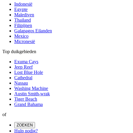
Indonesië
Egypte
Malediven
Thailand
Filipijnen
Galapagos Eilanden
Mexico
Micronesië
Top duikgebieden
Exuma Cays
Jeep Reef
Lost Blue Hole
Cathedral
Nassau
Washing Machine
Austin Smith-wrak
Tiger Beach
Grand Bahama
of
ZOEKEN
Hulp nodig?