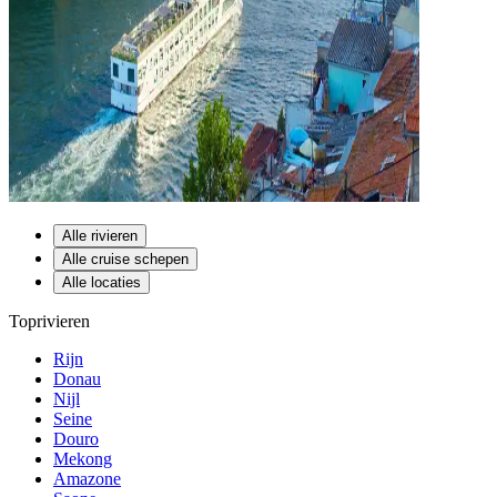
Alle rivieren
Alle cruise schepen
Alle locaties
Toprivieren
Rijn
Donau
Nijl
Seine
Douro
Mekong
Amazone