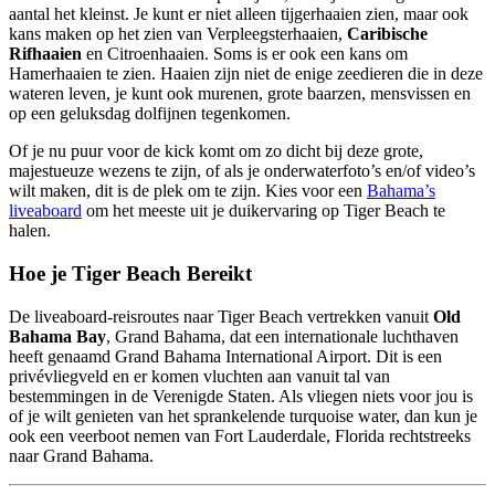
aantal het kleinst. Je kunt er niet alleen tijgerhaaien zien, maar ook
kans maken op het zien van Verpleegsterhaaien,
Caribische
Rifhaaien
en Citroenhaaien. Soms is er ook een kans om
Hamerhaaien te zien. Haaien zijn niet de enige zeedieren die in deze
wateren leven, je kunt ook murenen, grote baarzen, mensvissen en
op een geluksdag dolfijnen tegenkomen.
Of je nu puur voor de kick komt om zo dicht bij deze grote,
majestueuze wezens te zijn, of als je onderwaterfoto’s en/of video’s
wilt maken, dit is de plek om te zijn. Kies voor een
Bahama’s
liveaboard
om het meeste uit je duikervaring op Tiger Beach te
halen.
Hoe je Tiger Beach Bereikt
De liveaboard-reisroutes naar Tiger Beach vertrekken vanuit
Old
Bahama Bay
, Grand Bahama, dat een internationale luchthaven
heeft genaamd Grand Bahama International Airport. Dit is een
privévliegveld en er komen vluchten aan vanuit tal van
bestemmingen in de Verenigde Staten. Als vliegen niets voor jou is
of je wilt genieten van het sprankelende turquoise water, dan kun je
ook een veerboot nemen van Fort Lauderdale, Florida rechtstreeks
naar Grand Bahama.