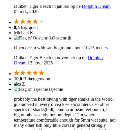
Duiken Tiger Beach in januari op de
Dolphin Dream
05 mrt., 2026
8,4
Erg goed
Michael K
Oostenrijk
Open ocean with sandy ground about 10-15 meters
Duiken Tiger Beach in november op de
Dolphin
Dream
12 nov., 2025
10,0
Buitengewoon
ales Z
Tsjechië
probably the best diving with tiger sharks in the world-
guaranteed in every dive,close encounters,also other
species of sharks(bull, lemon,caribean reef,nurse), in
big numbers,sandy bottom,depth 12m,water
temperature comfortable enough for 5mm wet suite, not
many other fish,only little coral in general strongly