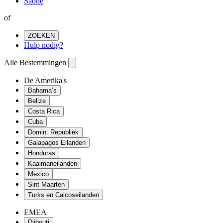
Saone
of
ZOEKEN
Hulp nodig?
Alle Bestemmingen
De Amerika's
Bahama’s
Belize
Costa Rica
Cuba
Domin. Republiek
Galapagos Eilanden
Honduras
Kaaimaneilanden
Mexico
Sint Maarten
Turks en Caicoseilanden
EMEA
Djibouti