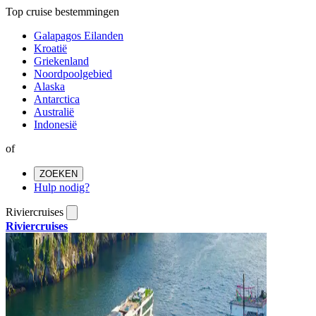
Top cruise bestemmingen
Galapagos Eilanden
Kroatië
Griekenland
Noordpoolgebied
Alaska
Antarctica
Australië
Indonesië
of
ZOEKEN
Hulp nodig?
Riviercruises
Riviercruises