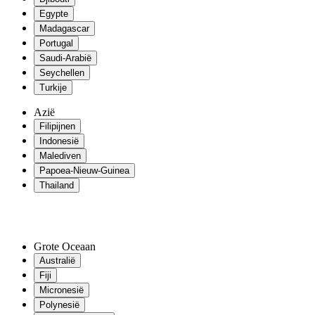
Egypte
Madagascar
Portugal
Saudi-Arabië
Seychellen
Turkije
Azië
Filipijnen
Indonesië
Malediven
Papoea-Nieuw-Guinea
Thailand
Grote Oceaan
Australië
Fiji
Micronesië
Polynesië