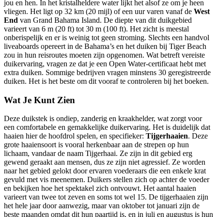
jou en hen. In het kristalheldere water lijkt het alsof ze om je heen
vliegen. Het ligt op 32 km (20 mijl) of een uur varen vanaf de
West
End
van Grand Bahama Island. De diepte van dit duikgebied
varieert van 6 m (20 ft) tot 30 m (100 ft). Het zicht is meestal
onberispelijk en er is weinig tot geen stroming. Slechts een handvol
liveaboards opereert in de Bahama’s en het duiken bij Tiger Beach
zou in hun reisroutes moeten zijn opgenomen. Wat betreft vereiste
duikervaring, vragen ze dat je een Open Water-certificaat hebt met
extra duiken. Sommige bedrijven vragen minstens 30 geregistreerde
duiken. Het is het beste om dit vooraf te controleren bij het boeken.
Wat Je Kunt Zien
Deze duikstek is ondiep, zanderig en kraakhelder, wat zorgt voor
een comfortabele en gemakkelijke duikervaring. Het is duidelijk dat
haaien hier de hoofdrol spelen, en specifieker:
Tijgerhaaien
. Deze
grote haaiensoort is vooral herkenbaar aan de strepen op hun
lichaam, vandaar de naam Tijgerhaai. Ze zijn in dit gebied erg
gewend geraakt aan mensen, dus ze zijn niet agressief. Ze worden
naar het gebied gelokt door ervaren voederaars die een enkele krat
gevuld met vis meenemen. Duikers stellen zich op achter de voeder
en bekijken hoe het spektakel zich ontvouwt. Het aantal haaien
varieert van twee tot zeven en soms tot wel 15. De tijgerhaaien zijn
het hele jaar door aanwezig, maar van oktober tot januari zijn de
beste maanden omdat dit hun paartijd is, en in juli en augustus is hun