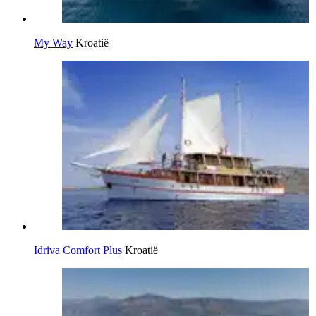
My Way
Kroatië
Idriva Comfort Plus
Kroatië