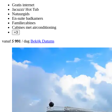
Gratis internet
Jacuzzi/ Hot Tub
Natuurgids
En-suite badkamers
Familiecabines
Cabines met airconditioning
+3
vanaf
$
991
/ dag
Bekijk Datums