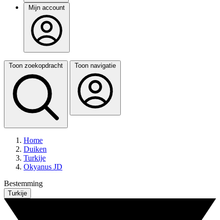
Mijn account
Toon zoekopdracht
Toon navigatie
Home
Duiken
Turkije
Okyanus JD
Bestemming
Turkije