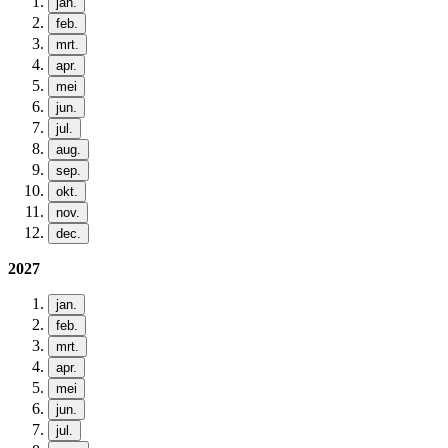
jan.
feb.
mrt.
apr.
mei
jun.
jul.
aug.
sep.
okt.
nov.
dec.
2027
jan.
feb.
mrt.
apr.
mei
jun.
jul.