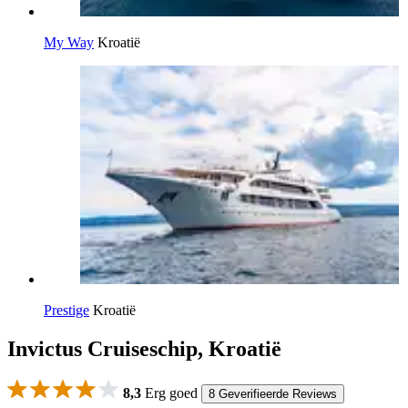
My Way
Kroatië
Prestige
Kroatië
Invictus Cruiseschip, Kroatië
8,3
Erg goed
8 Geverifieerde Reviews