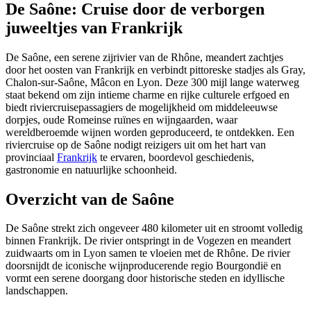
De Saône: Cruise door de verborgen
juweeltjes van Frankrijk
De Saône, een serene zijrivier van de Rhône, meandert zachtjes
door het oosten van Frankrijk en verbindt pittoreske stadjes als Gray,
Chalon-sur-Saône, Mâcon en Lyon. Deze 300 mijl lange waterweg
staat bekend om zijn intieme charme en rijke culturele erfgoed en
biedt riviercruisepassagiers de mogelijkheid om middeleeuwse
dorpjes, oude Romeinse ruïnes en wijngaarden, waar
wereldberoemde wijnen worden geproduceerd, te ontdekken. Een
riviercruise op de Saône nodigt reizigers uit om het hart van
provinciaal
Frankrijk
te ervaren, boordevol geschiedenis,
gastronomie en natuurlijke schoonheid.
Overzicht van de Saône
De Saône strekt zich ongeveer 480 kilometer uit en stroomt volledig
binnen Frankrijk. De rivier ontspringt in de Vogezen en meandert
zuidwaarts om in Lyon samen te vloeien met de Rhône. De rivier
doorsnijdt de iconische wijnproducerende regio Bourgondië en
vormt een serene doorgang door historische steden en idyllische
landschappen.