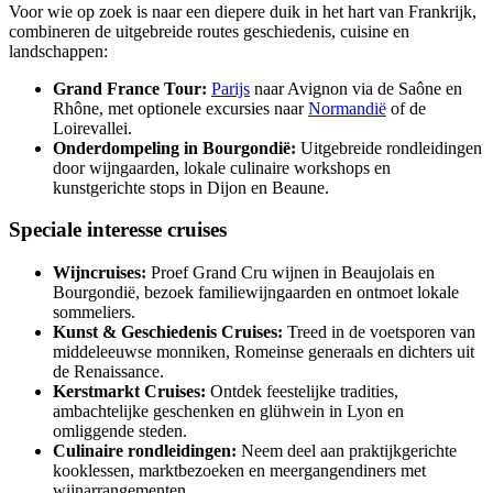
Voor wie op zoek is naar een diepere duik in het hart van Frankrijk,
combineren de uitgebreide routes geschiedenis, cuisine en
landschappen:
Grand France Tour:
Parijs
naar Avignon via de Saône en
Rhône, met optionele excursies naar
Normandië
of de
Loirevallei.
Onderdompeling in Bourgondië:
Uitgebreide rondleidingen
door wijngaarden, lokale culinaire workshops en
kunstgerichte stops in Dijon en Beaune.
Speciale interesse cruises
Wijncruises:
Proef Grand Cru wijnen in Beaujolais en
Bourgondië, bezoek familiewijngaarden en ontmoet lokale
sommeliers.
Kunst & Geschiedenis Cruises:
Treed in de voetsporen van
middeleeuwse monniken, Romeinse generaals en dichters uit
de Renaissance.
Kerstmarkt Cruises:
Ontdek feestelijke tradities,
ambachtelijke geschenken en glühwein in Lyon en
omliggende steden.
Culinaire rondleidingen:
Neem deel aan praktijkgerichte
kooklessen, marktbezoeken en meergangendiners met
wijnarrangementen.