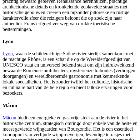
prachtig bewaard gebleven Renaissance herenhuizen, prachtige
architectonische details en kronkelende geplaveide straatjes met
historische gebouwen creëren een bijzonder pittoreske en rustige
karaktervolle sfeer die reizigers beloont die op zoek zijn naar
authentiek Frans erfgoed ver weg van drukke toeristische
bestemmingen.
Lyon
Lyon
, waar de schilderachtige Saône rivier sierlijk samenkomt met
de machtige Rhône, is een schat die op de Werelderfgoedlijst van
UNESCO staat en universeel bekend staat om zijn indrukwekkend
bewaarde Romeinse amfitheaters, mysterieuze traboules (verborgen
doorgangen) en wereldberoemde gastronomie met kenmerkende
lokale specialiteiten. Het is zonder twijfel het culturele, historische
en culinaire hart van de hele regio en biedt talloze ervaringen voor
bezoekers.
Mâcon
Mâcon
biedt een energieke en gastvrije sfeer aan de rivier in het
historische centrum, strategisch omringd door enkele van de beste en
meest gevierde wijngaarden van Bourgondië. Het is een essentieel
knooppunt van verfijnde wijnproeverijen, levendige terrasjes met