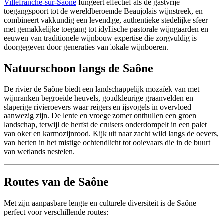
Villefranche-sur-Saône
fungeert effectief als de gastvrije
toegangspoort tot de wereldberoemde Beaujolais wijnstreek, en
combineert vakkundig een levendige, authentieke stedelijke sfeer
met gemakkelijke toegang tot idyllische pastorale wijngaarden en
eeuwen van traditionele wijnbouw expertise die zorgvuldig is
doorgegeven door generaties van lokale wijnboeren.
Natuurschoon langs de Saône
De rivier de Saône biedt een landschappelijk mozaïek van met
wijnranken begroeide heuvels, goudkleurige graanvelden en
slaperige rivieroevers waar reigers en ijsvogels in overvloed
aanwezig zijn. De lente en vroege zomer onthullen een groen
landschap, terwijl de herfst de cruisers onderdompelt in een palet
van oker en karmozijnrood. Kijk uit naar zacht wild langs de oevers,
van herten in het mistige ochtendlicht tot ooievaars die in de buurt
van wetlands nestelen.
Routes van de Saône
Met zijn aanpasbare lengte en culturele diversiteit is de Saône
perfect voor verschillende routes: