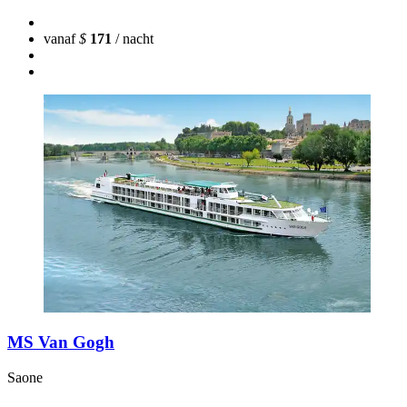
vanaf
$
171
/ nacht
MS Van Gogh
Saone