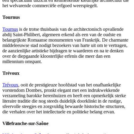
een spectaculair uitzicht en kenmerkende kleurrijke architectuur die
het welvarende commerciële erfgoed weerspiegelt.
Tournus
Tournus
is de trotse thuisbasis van de architectonisch opvallende
abdij Saint-Philibert, algemeen erkend als een van de oudste en
belangrijkste Romaanse monumenten van Frankrijk. De charmante
middeleeuwse stad nodigt bezoekers van harte uit om te vertragen,
de aanzienlijke artistieke bijdragen te waarderen en na te denken
over de diepgaande kloosterlijke erfenis die meer dan een
millennium omspant.
Trévoux
Trévoux
, ooit de prestigieuze hoofdstad van het onafhankelijke
vorstendom Dombes, pronkt elegant met een indrukwekkende
verzameling barokke herenhuizen en heeft een opmerkelijk sterke
literaire traditie die nog steeds duidelijk doorklinkt in de rustige,
sfeervolle steegjes en zorgvuldig bewaarde historische structuren,
die verhalen over het intellectuele en politieke belang ervan.
Villefranche-sur-Saône