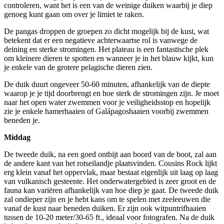
controleren, want het is een van de weinige duiken waarbij je diep
genoeg kunt gaan om over je limiet te raken.
De pangas droppen de groepen zo dicht mogelijk bij de kust, wat
betekent dat er een negatieve achterwaartse rol is vanwege de
deining en sterke stromingen. Het plateau is een fantastische plek
om kleinere dieren te spotten en wanneer je in het blauw kijkt, kun
je enkele van de grotere pelagische dieren zien.
De duik duurt ongeveer 50-60 minuten, afhankelijk van de diepte
waarop je je tijd doorbrengt en hoe sterk de stromingen zijn. Je moet
naar het open water zwemmen voor je veiligheidsstop en hopelijk
zie je enkele hamerhaaien of Galápagoshaaien voorbij zwemmen
beneden je.
Middag
De tweede duik, na een goed ontbijt aan boord van de boot, zal aan
de andere kant van het rotseilandje plaatsvinden. Cousins Rock lijkt
erg klein vanaf het oppervlak, maar bestaat eigenlijk uit laag op laag
van vulkanisch gesteente. Het onderwatergebied is zeer groot en de
fauna kan variëren afhankelijk van hoe diep je gaat. De tweede duik
zal ondieper zijn en je hebt kans om te spelen met zeeleeuwen die
vanaf de kust naar beneden duiken. Er zijn ook witpuntrifhaaien
tussen de 10-20 meter/30-65 ft., ideaal voor fotografen. Na de duik