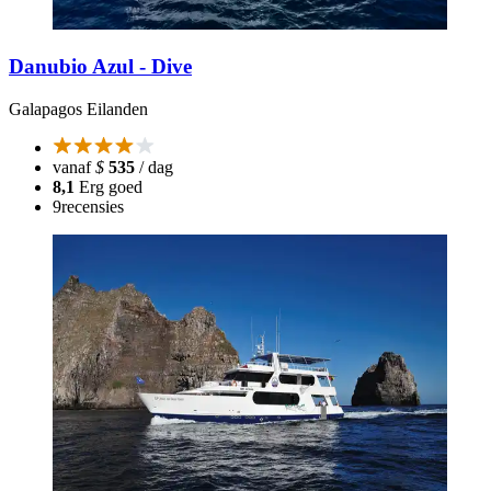
Danubio Azul - Dive
Galapagos Eilanden
vanaf
$
535
/ dag
8,1
Erg goed
9
recensies