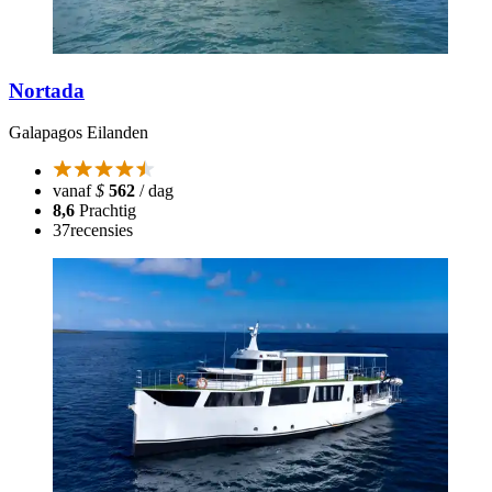
Nortada
Galapagos Eilanden
vanaf
$
562
/ dag
8,6
Prachtig
37
recensies