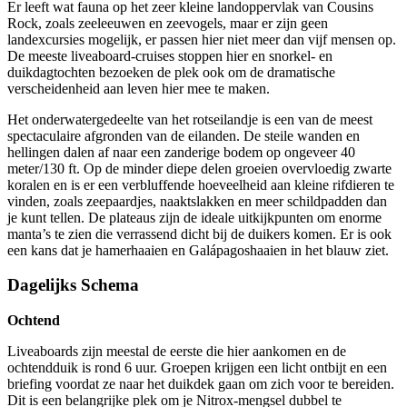
Er leeft wat fauna op het zeer kleine landoppervlak van Cousins
Rock, zoals zeeleeuwen en zeevogels, maar er zijn geen
landexcursies mogelijk, er passen hier niet meer dan vijf mensen op.
De meeste liveaboard-cruises stoppen hier en snorkel- en
duikdagtochten bezoeken de plek ook om de dramatische
verscheidenheid aan leven hier mee te maken.
Het onderwatergedeelte van het rotseilandje is een van de meest
spectaculaire afgronden van de eilanden. De steile wanden en
hellingen dalen af naar een zanderige bodem op ongeveer 40
meter/130 ft. Op de minder diepe delen groeien overvloedig zwarte
koralen en is er een verbluffende hoeveelheid aan kleine rifdieren te
vinden, zoals zeepaardjes, naaktslakken en meer schildpadden dan
je kunt tellen. De plateaus zijn de ideale uitkijkpunten om enorme
manta’s te zien die verrassend dicht bij de duikers komen. Er is ook
een kans dat je hamerhaaien en Galápagoshaaien in het blauw ziet.
Dagelijks Schema
Ochtend
Liveaboards zijn meestal de eerste die hier aankomen en de
ochtendduik is rond 6 uur. Groepen krijgen een licht ontbijt en een
briefing voordat ze naar het duikdek gaan om zich voor te bereiden.
Dit is een belangrijke plek om je Nitrox-mengsel dubbel te