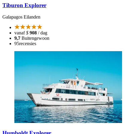
Tiburon Explorer
Galapagos Eilanden
vanaf
$
908
/ dag
9,7
Buitengewoon
95
recensies
Humboldt Explorer