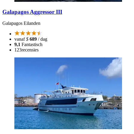
Galapagos Aggressor III
Galapagos Eilanden
vanaf
$
689
/ dag
9,1
Fantastisch
123
recensies