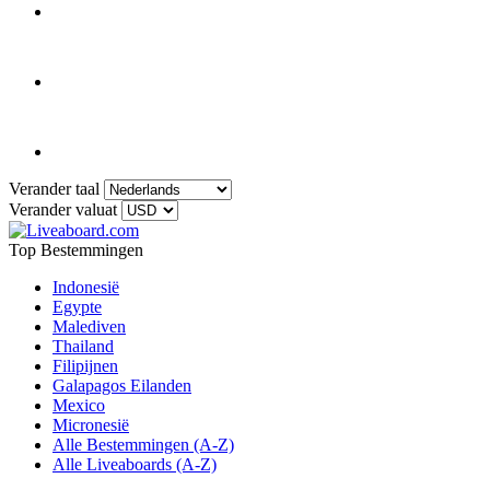
Verander taal
Verander valuat
Top Bestemmingen
Indonesië
Egypte
Malediven
Thailand
Filipijnen
Galapagos Eilanden
Mexico
Micronesië
Alle Bestemmingen (A-Z)
Alle Liveaboards (A-Z)