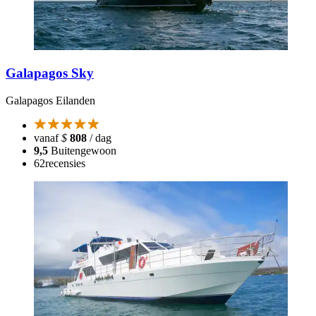
Galapagos Sky
Galapagos Eilanden
vanaf
$
808
/ dag
9,5
Buitengewoon
62
recensies