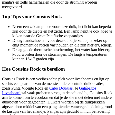
manta’s en zelfs hamerhaaien die door de stroming worden
meegevoerd.
Top Tips voor Cousins Rock
Neem een zaklamp mee voor deze duik, het licht kan beperkt
zijn door de diepte en het zicht. Een lamp helpt je ook goed te
kijken naar de Grote Pacifische zeepaardjes.
Draag handschoenen voor deze duik, je zult bijna zeker op
enig moment de rotsen vasthouden en die zijn hier erg scherp.
Draag goede thermische bescherming, het water kan hier erg
koud worden door de stromingen. De laagste temperaturen
kunnen 16-17 graden zijn.
Hoe Cousins Rock te bereiken
Cousins Rock is een veelbezochte plek voor liveaboards en ligt op
slechts een paar uur van de meeste andere centrale duiklocaties,
zoals Punta Vicente Roca en
Cabo Douglas
. Je
Galápagos
Liveaboard
zal vaak proberen vroeg in de ochtend bij Cousins Rock
aan te komen om te voorkomen dat je de site moet delen met andere
duikboten voor dagtochten. Duikers worden bij de duikplekken
afgezet door middel van een panga-tender vanwege de deining rond
de kustlijn van het eilandje. Pangas zijn gedurfd in hun benadering