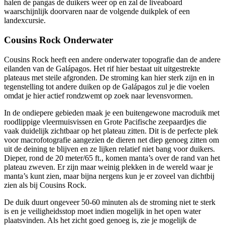
halen de pangas de duikers weer op en zal de liveaboard
waarschijnlijk doorvaren naar de volgende duikplek of een
landexcursie.
Cousins Rock Onderwater
Cousins Rock heeft een andere onderwater topografie dan de andere
eilanden van de Galápagos. Het rif hier bestaat uit uitgestrekte
plateaus met steile afgronden. De stroming kan hier sterk zijn en in
tegenstelling tot andere duiken op de Galápagos zul je die voelen
omdat je hier actief rondzwemt op zoek naar levensvormen.
In de ondiepere gebieden maak je een buitengewone macroduik met
roodlippige vleermuisvissen en Grote Pacifische zeepaardjes die
vaak duidelijk zichtbaar op het plateau zitten. Dit is de perfecte plek
voor macrofotografie aangezien de dieren net diep genoeg zitten om
uit de deining te blijven en ze lijken relatief niet bang voor duikers.
Dieper, rond de 20 meter/65 ft., komen manta’s over de rand van het
plateau zweven. Er zijn maar weinig plekken in de wereld waar je
manta’s kunt zien, maar bijna nergens kun je er zoveel van dichtbij
zien als bij Cousins Rock.
De duik duurt ongeveer 50-60 minuten als de stroming niet te sterk
is en je veiligheidsstop moet indien mogelijk in het open water
plaatsvinden. Als het zicht goed genoeg is, zie je mogelijk de