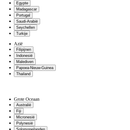
Egypte
Madagascar
Portugal
Saudi-Arabië
Seychellen
Turkije
Azië
Filipijnen
Indonesië
Malediven
Papoea-Nieuw-Guinea
Thailand
Grote Oceaan
Australië
Fiji
Micronesië
Polynesië
Solomoneilanden