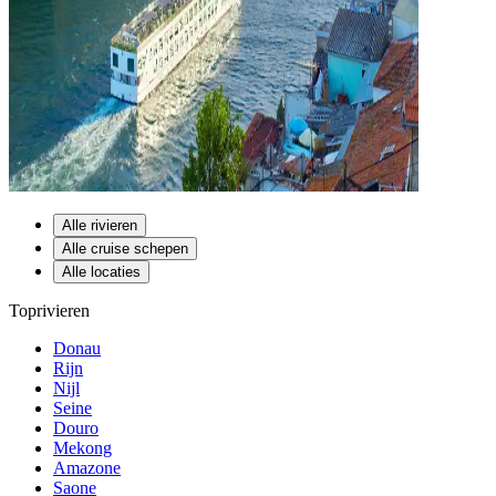
Alle rivieren
Alle cruise schepen
Alle locaties
Toprivieren
Donau
Rijn
Nijl
Seine
Douro
Mekong
Amazone
Saone