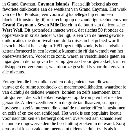
in Grand Cayman,
Cayman Islands
. Plaatselijk bekend als een
favoriete duiklocatie aan de westkant van Grand Cayman. Het wrak
van de Doc Poulson, een voormalig kabellegschip en nu een
bloeiend kunstmatig rif, rust rechtop op de zanderige zeebodem voor
Grand Cayman's Seven Mile Beach
in de buurt van de iconische
West Wall
. Dit grotendeels intacte wrak, dat slechts 50 ft onder de
oppervlakte in kristalhelder water ligt, is een van de meest gewilde
duiklocaties die door liveaboard duikcruises in het gebied wordt
bezocht. Nadat het schip in 1981 opzettelijk zonk, is het sindsdien
getransformeerd in een levendig kunstmatig rif dat wemelt van het
onderwaterleven. Voordat ze zonk, waren er verschillende gaten en
ingangen in de romp van het schip gemaakt voor gemakkelijk in- en
uitstappen en verkennen, waardoor ze geschikt is voor duikers van
alle niveaus.
Fotografen die hier duiken zullen ook genieten van dit wrak
vanwege de ruime groothoek- en macromogelijkheden, waardoor je
van dichtbij de delicate waaiers, koralen en zelfs anemonen kunt
fotograferen die zich hebben vastgezet op de romp en het metalen
geraamte. Andere zeedieren zijn de grote tandbaarzen, snappers,
lipvissen en zelfs murenen die vanaf de naburige riffen langskomen,
en zelfs af en toe een schildpad. Het wrak is een populaire locatie
voor nachtduiken en herbergt ook een overvloed aan schaaldieren
en andere ongewervelden die beschutting zoeken in de wand. Zorg
ervoor dat je een zaklamp meeneemt tijdens je duik (zelfs als je