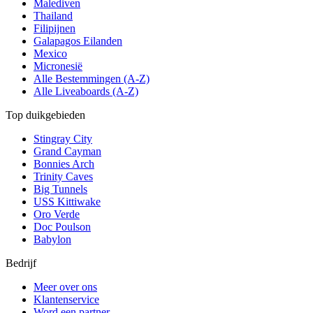
Malediven
Thailand
Filipijnen
Galapagos Eilanden
Mexico
Micronesië
Alle Bestemmingen (A-Z)
Alle Liveaboards (A-Z)
Top duikgebieden
Stingray City
Grand Cayman
Bonnies Arch
Trinity Caves
Big Tunnels
USS Kittiwake
Oro Verde
Doc Poulson
Babylon
Bedrijf
Meer over ons
Klantenservice
Word een partner