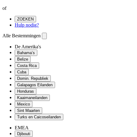
of
ZOEKEN
Hulp nodig?
Alle Bestemmingen
De Amerika's
Bahama’s
Belize
Costa Rica
Cuba
Domin. Republiek
Galapagos Eilanden
Honduras
Kaaimaneilanden
Mexico
Sint Maarten
Turks en Caicoseilanden
EMEA
Djibouti