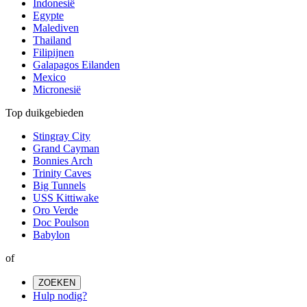
Indonesië
Egypte
Malediven
Thailand
Filipijnen
Galapagos Eilanden
Mexico
Micronesië
Top duikgebieden
Stingray City
Grand Cayman
Bonnies Arch
Trinity Caves
Big Tunnels
USS Kittiwake
Oro Verde
Doc Poulson
Babylon
of
ZOEKEN
Hulp nodig?