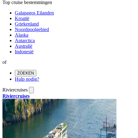
Top cruise bestemmingen
Galapagos Eilanden
Kroatië
Griekenland
Noordpoolgebied
Alaska
Antarctica
Australië
Indonesië
of
ZOEKEN
Hulp nodig?
Riviercruises
Riviercruises