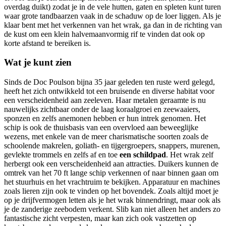
overdag duikt) zodat je in de vele hutten, gaten en spleten kunt turen
waar grote tandbaarzen vaak in de schaduw op de loer liggen. Als je
klaar bent met het verkennen van het wrak, ga dan in de richting van
de kust om een klein halvemaanvormig rif te vinden dat ook op
korte afstand te bereiken is.
Wat je kunt zien
Sinds de Doc Poulson bijna 35 jaar geleden ten ruste werd gelegd,
heeft het zich ontwikkeld tot een bruisende en diverse habitat voor
een verscheidenheid aan zeeleven. Haar metalen geraamte is nu
nauwelijks zichtbaar onder de laag koraalgroei en zeewaaiers,
sponzen en zelfs anemonen hebben er hun intrek genomen. Het
schip is ook de thuisbasis van een overvloed aan beweeglijke
wezens, met enkele van de meer charismatische soorten zoals de
schoolende makrelen, goliath- en tijgergroepers, snappers, murenen,
gevlekte trommels en zelfs af en toe
een schildpad
. Het wrak zelf
herbergt ook een verscheidenheid aan attracties. Duikers kunnen de
omtrek van het 70 ft lange schip verkennen of naar binnen gaan om
het stuurhuis en het vrachtruim te bekijken. Apparatuur en machines
zoals lieren zijn ook te vinden op het bovendek. Zoals altijd moet je
op je drijfvermogen letten als je het wrak binnendringt, maar ook als
je de zanderige zeebodem verkent. Slib kan niet alleen het anders zo
fantastische zicht verpesten, maar kan zich ook vastzetten op