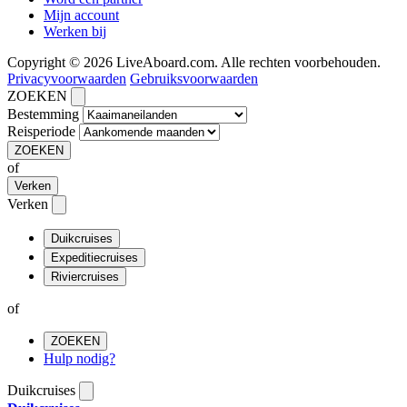
Mijn account
Werken bij
Copyright © 2026 LiveAboard.com. Alle rechten voorbehouden.
Privacyvoorwaarden
Gebruiksvoorwaarden
ZOEKEN
Bestemming
Reisperiode
ZOEKEN
of
Verken
Verken
Duikcruises
Expeditiecruises
Riviercruises
of
ZOEKEN
Hulp nodig?
Duikcruises