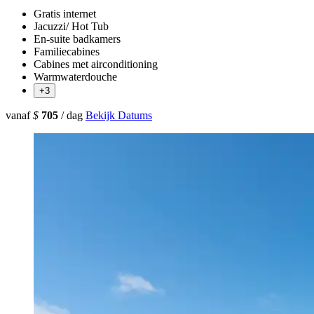
Gratis internet
Jacuzzi/ Hot Tub
En-suite badkamers
Familiecabines
Cabines met airconditioning
Warmwaterdouche
+3
vanaf
$
705
/ dag
Bekijk Datums