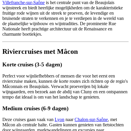
Villefranche-sur-Saône
is het centrale punt van de Beaujolais
wijnstreek en biedt heerlijke mogelijkheden om de karakteristieke
fruitige rode wijnen uit de streek te proeven, de levendige en
bruisende straten te verkennen en je te verdiepen in de wereld van
de plaatselijke wijnbouw en wijntradities. De prominente Rue
Nationale heeft prachtige architectuur uit de Renaissance en
charmante boetiekjes.
Riviercruises met Mâcon
Korte cruises (3-5 dagen)
Perfect voor wijnliefhebbers of mensen die voor het eerst een
riviercruise maken, kunnen de korte routes zich richten op de regio's
Mâconnais en Beaujolais. Verwacht proeverijen bij lokale
wijngaarden, een bezoek aan de abdij van Cluny en een ontspannen
tempo dat ideaal is om van het landschap te genieten.
Medium cruises (6-9 dagen)
Deze cruises gaan vaak van
Lyon
naar
Chalon-sur-Saône
, met
Mâcon als centrale halte. Gasten kunnen genieten van fietstochten
door wijngaarden, marktwandelingen en excursies naar