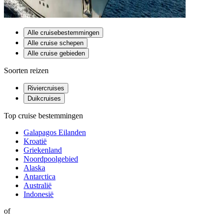
Alle cruisebestemmingen
Alle cruise schepen
Alle cruise gebieden
Soorten reizen
Riviercruises
Duikcruises
Top cruise bestemmingen
Galapagos Eilanden
Kroatië
Griekenland
Noordpoolgebied
Alaska
Antarctica
Australië
Indonesië
of