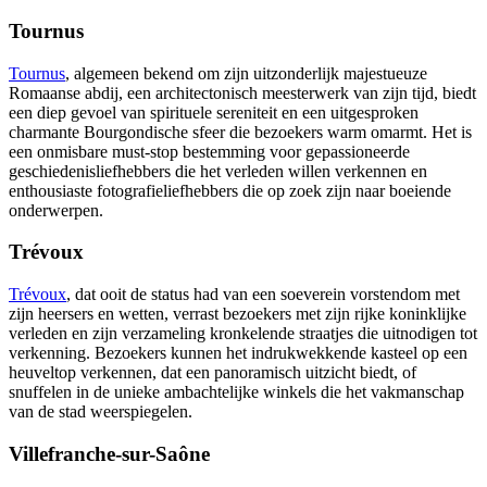
Tournus
Tournus
, algemeen bekend om zijn uitzonderlijk majestueuze
Romaanse abdij, een architectonisch meesterwerk van zijn tijd, biedt
een diep gevoel van spirituele sereniteit en een uitgesproken
charmante Bourgondische sfeer die bezoekers warm omarmt. Het is
een onmisbare must-stop bestemming voor gepassioneerde
geschiedenisliefhebbers die het verleden willen verkennen en
enthousiaste fotografieliefhebbers die op zoek zijn naar boeiende
onderwerpen.
Trévoux
Trévoux
, dat ooit de status had van een soeverein vorstendom met
zijn heersers en wetten, verrast bezoekers met zijn rijke koninklijke
verleden en zijn verzameling kronkelende straatjes die uitnodigen tot
verkenning. Bezoekers kunnen het indrukwekkende kasteel op een
heuveltop verkennen, dat een panoramisch uitzicht biedt, of
snuffelen in de unieke ambachtelijke winkels die het vakmanschap
van de stad weerspiegelen.
Villefranche-sur-Saône