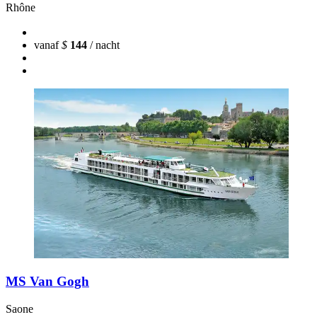
Rhône
vanaf
$
144
/ nacht
MS Van Gogh
Saone