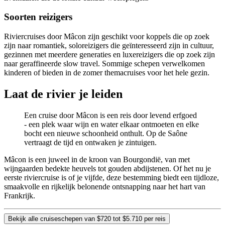
Soorten reizigers
Riviercruises door Mâcon zijn geschikt voor koppels die op zoek
zijn naar romantiek, soloreizigers die geïnteresseerd zijn in cultuur,
gezinnen met meerdere generaties en luxereizigers die op zoek zijn
naar geraffineerde slow travel. Sommige schepen verwelkomen
kinderen of bieden in de zomer themacruises voor het hele gezin.
Laat de rivier je leiden
Een cruise door Mâcon is een reis door levend erfgoed
- een plek waar wijn en water elkaar ontmoeten en elke
bocht een nieuwe schoonheid onthult. Op de Saône
vertraagt de tijd en ontwaken je zintuigen.
Mâcon is een juweel in de kroon van Bourgondië, van met
wijngaarden bedekte heuvels tot gouden abdijstenen. Of het nu je
eerste riviercruise is of je vijfde, deze bestemming biedt een tijdloze,
smaakvolle en rijkelijk belonende ontsnapping naar het hart van
Frankrijk.
Bekijk alle cruiseschepen van $720 tot $5.710 per reis