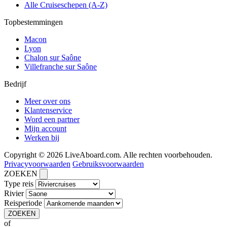
Alle Cruiseschepen (A-Z)
Topbestemmingen
Macon
Lyon
Chalon sur Saône
Villefranche sur Saône
Bedrijf
Meer over ons
Klantenservice
Word een partner
Mijn account
Werken bij
Copyright © 2026 LiveAboard.com. Alle rechten voorbehouden.
Privacyvoorwaarden
Gebruiksvoorwaarden
ZOEKEN
Type reis
Rivier
Reisperiode
ZOEKEN
of