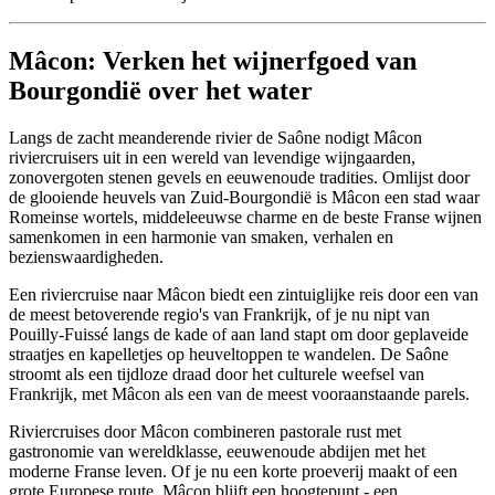
Mâcon: Verken het wijnerfgoed van
Bourgondië over het water
Langs de zacht meanderende rivier de Saône nodigt Mâcon
riviercruisers uit in een wereld van levendige wijngaarden,
zonovergoten stenen gevels en eeuwenoude tradities. Omlijst door
de glooiende heuvels van Zuid-Bourgondië is Mâcon een stad waar
Romeinse wortels, middeleeuwse charme en de beste Franse wijnen
samenkomen in een harmonie van smaken, verhalen en
bezienswaardigheden.
Een riviercruise naar Mâcon biedt een zintuiglijke reis door een van
de meest betoverende regio's van Frankrijk, of je nu nipt van
Pouilly-Fuissé langs de kade of aan land stapt om door geplaveide
straatjes en kapelletjes op heuveltoppen te wandelen. De Saône
stroomt als een tijdloze draad door het culturele weefsel van
Frankrijk, met Mâcon als een van de meest vooraanstaande parels.
Riviercruises door Mâcon combineren pastorale rust met
gastronomie van wereldklasse, eeuwenoude abdijen met het
moderne Franse leven. Of je nu een korte proeverij maakt of een
grote Europese route, Mâcon blijft een hoogtepunt - een