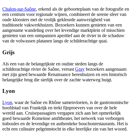
Chalon-sur-Saône
, erkend als de geboorteplaats van de fotografie en
een centrum voor regionale wijnen, combineert de serene sfeer van
oude kloosters met de vrolijk gekleurde aanwezigheid van
traditionele vakwerkhuizen. Bezoekers kunnen genieten van een
aangename wandeling over het levendige marktplein of misschien
genieten van een ontspannen aperitief aan de rivier in de schaduw
van de volwassen platanen langs de schilderachtige quai.
Grijs
Als een van de belangrijkste en oudste steden langs de
schilderachtige rivier de Saône, verrast
Gray
bezoekers aangenaam
met zijn goed bewaarde Renaissance herenhuizen en een historisch
belangrijke brug die sierlijk over de zachte waterweg buigt.
Lyon
Lyon
, waar de Saône en Rhône samenvloeien, is de gastronomische
hoofdstad van Frankrijk en trekt fijnproevers van over de hele
wereld aan. Cruisepassagiers vergapen zich aan het opmerkelijk
goed bewaarde Romeinse amfitheater, het netwerk van verborgen
traboules en de levendige en authentieke bouchonrestaurants. Het is
echt een culinaire pelgrimstocht in elke heerlijke zin van het woord.