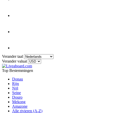
Verander taal
Verander valuat
Top Bestemmingen
Donau
Rijn
Nijl
Seine
Douro
Mekong
Amazone
Alle rivieren (A-Z)