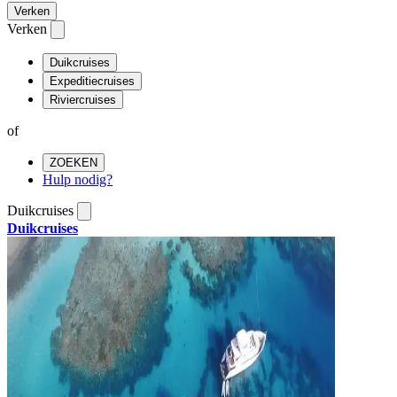
Verken
Verken
Duikcruises
Expeditiecruises
Riviercruises
of
ZOEKEN
Hulp nodig?
Duikcruises
Duikcruises