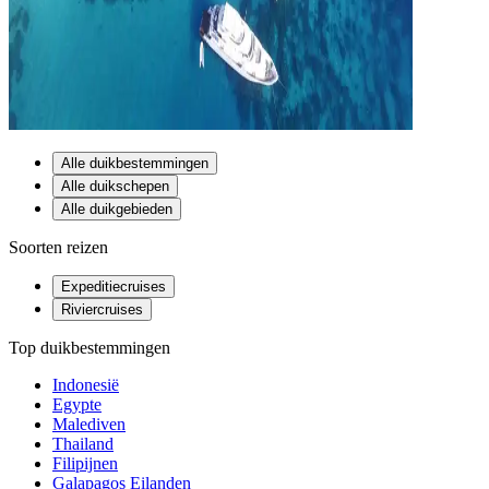
Alle duikbestemmingen
Alle duikschepen
Alle duikgebieden
Soorten reizen
Expeditiecruises
Riviercruises
Top duikbestemmingen
Indonesië
Egypte
Malediven
Thailand
Filipijnen
Galapagos Eilanden