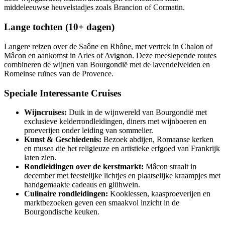
middeleeuwse heuvelstadjes zoals Brancion of Cormatin.
Lange tochten (10+ dagen)
Langere reizen over de Saône en Rhône, met vertrek in Chalon of
Mâcon en aankomst in Arles of Avignon. Deze meeslepende routes
combineren de wijnen van Bourgondië met de lavendelvelden en
Romeinse ruïnes van de Provence.
Speciale Interessante Cruises
Wijncruises:
Duik in de wijnwereld van Bourgondië met
exclusieve kelderrondleidingen, diners met wijnboeren en
proeverijen onder leiding van sommelier.
Kunst & Geschiedenis:
Bezoek abdijen, Romaanse kerken
en musea die het religieuze en artistieke erfgoed van Frankrijk
laten zien.
Rondleidingen over de kerstmarkt:
Mâcon straalt in
december met feestelijke lichtjes en plaatselijke kraampjes met
handgemaakte cadeaus en glühwein.
Culinaire rondleidingen:
Kooklessen, kaasproeverijen en
marktbezoeken geven een smaakvol inzicht in de
Bourgondische keuken.