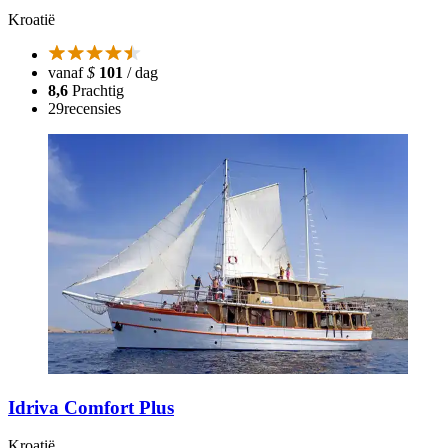
Kroatië
vanaf
$
101
/ dag
8,6
Prachtig
29
recensies
Idriva Comfort Plus
Kroatië