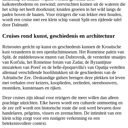
kalksteenbodems en zeewind; zeevruchten komen uit de wateren die
het schip net heeft doorkruist; kruiden groeien in het wild langs de
paden boven de baaien. Voor reizigers die van lekker eten houden,
wordt een cruise met een klein schip vanuit Split een rijdende tafel
door Dalmatië.
Cruises rond kunst, geschiedenis en architectuur
Reisroutes gericht op kunst en geschiedenis kunnen de Kroatische
kust veranderen in een openluchtmuseum. Het Romeinse paleis van
Split, de middeleeuwse muren van Dubrovnik, de versterkte straatjes
van Korčula, het Romeinse forum van Zadar, de Byzantijnse
mozaïeken van Poreč en de belle-époquevilla's van Opatija vertellen
allemaal verschillende hoofdstukken uit de geschiedenis van de
Adriatische Zee. Deskundige gidsen brengen deze plekken tot leven
met verhalen over keizers, kooplieden, zeelieden, steenhouwers,
monniken, kunstenaars en rijken.
Deze cruises zijn ideaal voor reizigers die meer willen dan alleen
prachtige uitzichten. Elke haven wordt een culturele ontmoeting en
de zee zelf wordt een historische route die ooit werd bevaren door
handelaren, pelgrims, vissers en zeemachten. De intimiteit van een
klein schip zorgt voor een rustigere verkenning en een
betekenisvollere context.