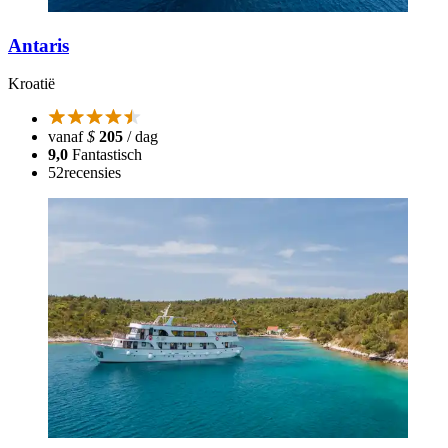
Antaris
Kroatië
vanaf
$
205
/ dag
9,0
Fantastisch
52
recensies