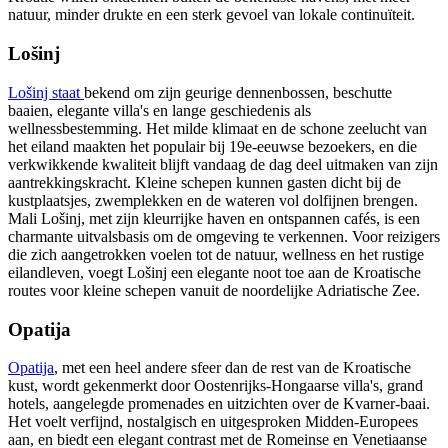
natuur, minder drukte en een sterk gevoel van lokale continuïteit.
Lošinj
Lošinj staat
bekend om zijn geurige dennenbossen, beschutte
baaien, elegante villa's en lange geschiedenis als
wellnessbestemming. Het milde klimaat en de schone zeelucht van
het eiland maakten het populair bij 19e-eeuwse bezoekers, en die
verkwikkende kwaliteit blijft vandaag de dag deel uitmaken van zijn
aantrekkingskracht. Kleine schepen kunnen gasten dicht bij de
kustplaatsjes, zwemplekken en de wateren vol dolfijnen brengen.
Mali Lošinj, met zijn kleurrijke haven en ontspannen cafés, is een
charmante uitvalsbasis om de omgeving te verkennen. Voor reizigers
die zich aangetrokken voelen tot de natuur, wellness en het rustige
eilandleven, voegt Lošinj een elegante noot toe aan de Kroatische
routes voor kleine schepen vanuit de noordelijke Adriatische Zee.
Opatija
Opatija
, met een heel andere sfeer dan de rest van de Kroatische
kust, wordt gekenmerkt door Oostenrijks-Hongaarse villa's, grand
hotels, aangelegde promenades en uitzichten over de Kvarner-baai.
Het voelt verfijnd, nostalgisch en uitgesproken Midden-Europees
aan, en biedt een elegant contrast met de Romeinse en Venetiaanse