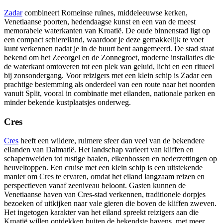
Zadar
combineert Romeinse ruïnes, middeleeuwse kerken,
Venetiaanse poorten, hedendaagse kunst en een van de meest
memorabele waterkanten van Kroatië. De oude binnenstad ligt op
een compact schiereiland, waardoor je deze gemakkelijk te voet
kunt verkennen nadat je in de buurt bent aangemeerd. De stad staat
bekend om het Zeeorgel en de Zonnegroet, moderne installaties die
de waterkant omtoveren tot een plek van geluid, licht en een ritueel
bij zonsondergang. Voor reizigers met een klein schip is Zadar een
prachtige bestemming als onderdeel van een route naar het noorden
vanuit Split, vooral in combinatie met eilanden, nationale parken en
minder bekende kustplaatsjes onderweg.
Cres
Cres
heeft een wildere, ruimere sfeer dan veel van de bekendere
eilanden van Dalmatië. Het landschap varieert van kliffen en
schapenweiden tot rustige baaien, eikenbossen en nederzettingen op
heuveltoppen. Een cruise met een klein schip is een uitstekende
manier om Cres te ervaren, omdat het eiland langzaam reizen en
perspectieven vanaf zeeniveau beloont. Gasten kunnen de
Venetiaanse haven van Cres-stad verkennen, traditionele dorpjes
bezoeken of uitkijken naar vale gieren die boven de kliffen zweven.
Het ingetogen karakter van het eiland spreekt reizigers aan die
Kroatië willen ontdekken buiten de bekendste havens, met meer