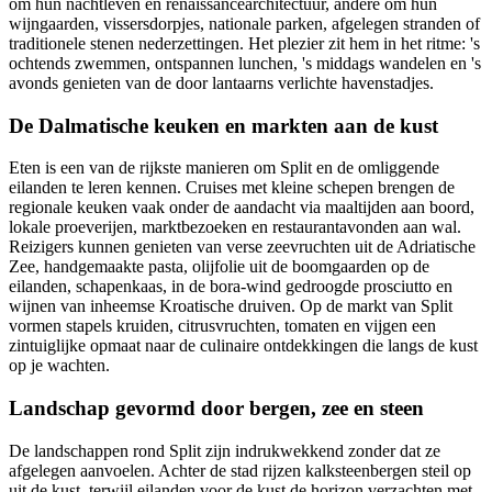
om hun nachtleven en renaissancearchitectuur, andere om hun
wijngaarden, vissersdorpjes, nationale parken, afgelegen stranden of
traditionele stenen nederzettingen. Het plezier zit hem in het ritme: 's
ochtends zwemmen, ontspannen lunchen, 's middags wandelen en 's
avonds genieten van de door lantaarns verlichte havenstadjes.
De Dalmatische keuken en markten aan de kust
Eten is een van de rijkste manieren om Split en de omliggende
eilanden te leren kennen. Cruises met kleine schepen brengen de
regionale keuken vaak onder de aandacht via maaltijden aan boord,
lokale proeverijen, marktbezoeken en restaurantavonden aan wal.
Reizigers kunnen genieten van verse zeevruchten uit de Adriatische
Zee, handgemaakte pasta, olijfolie uit de boomgaarden op de
eilanden, schapenkaas, in de bora-wind gedroogde prosciutto en
wijnen van inheemse Kroatische druiven. Op de markt van Split
vormen stapels kruiden, citrusvruchten, tomaten en vijgen een
zintuiglijke opmaat naar de culinaire ontdekkingen die langs de kust
op je wachten.
Landschap gevormd door bergen, zee en steen
De landschappen rond Split zijn indrukwekkend zonder dat ze
afgelegen aanvoelen. Achter de stad rijzen kalksteenbergen steil op
uit de kust, terwijl eilanden voor de kust de horizon verzachten met