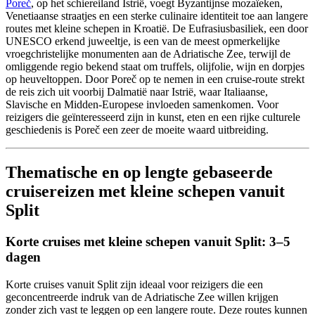
Poreč
, op het schiereiland Istrië, voegt Byzantijnse mozaïeken,
Venetiaanse straatjes en een sterke culinaire identiteit toe aan langere
routes met kleine schepen in Kroatië. De Eufrasiusbasiliek, een door
UNESCO erkend juweeltje, is een van de meest opmerkelijke
vroegchristelijke monumenten aan de Adriatische Zee, terwijl de
omliggende regio bekend staat om truffels, olijfolie, wijn en dorpjes
op heuveltoppen. Door Poreč op te nemen in een cruise-route strekt
de reis zich uit voorbij Dalmatië naar Istrië, waar Italiaanse,
Slavische en Midden-Europese invloeden samenkomen. Voor
reizigers die geïnteresseerd zijn in kunst, eten en een rijke culturele
geschiedenis is Poreč een zeer de moeite waard uitbreiding.
Thematische en op lengte gebaseerde
cruisereizen met kleine schepen vanuit
Split
Korte cruises met kleine schepen vanuit Split: 3–5
dagen
Korte cruises vanuit Split zijn ideaal voor reizigers die een
geconcentreerde indruk van de Adriatische Zee willen krijgen
zonder zich vast te leggen op een langere route. Deze routes kunnen