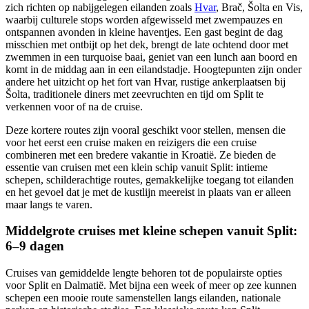
zich richten op nabijgelegen eilanden zoals
Hvar
, Brač, Šolta en Vis,
waarbij culturele stops worden afgewisseld met zwempauzes en
ontspannen avonden in kleine haventjes. Een gast begint de dag
misschien met ontbijt op het dek, brengt de late ochtend door met
zwemmen in een turquoise baai, geniet van een lunch aan boord en
komt in de middag aan in een eilandstadje. Hoogtepunten zijn onder
andere het uitzicht op het fort van Hvar, rustige ankerplaatsen bij
Šolta, traditionele diners met zeevruchten en tijd om Split te
verkennen voor of na de cruise.
Deze kortere routes zijn vooral geschikt voor stellen, mensen die
voor het eerst een cruise maken en reizigers die een cruise
combineren met een bredere vakantie in Kroatië. Ze bieden de
essentie van cruisen met een klein schip vanuit Split: intieme
schepen, schilderachtige routes, gemakkelijke toegang tot eilanden
en het gevoel dat je met de kustlijn meereist in plaats van er alleen
maar langs te varen.
Middelgrote cruises met kleine schepen vanuit Split:
6–9 dagen
Cruises van gemiddelde lengte behoren tot de populairste opties
voor Split en Dalmatië. Met bijna een week of meer op zee kunnen
schepen een mooie route samenstellen langs eilanden, nationale