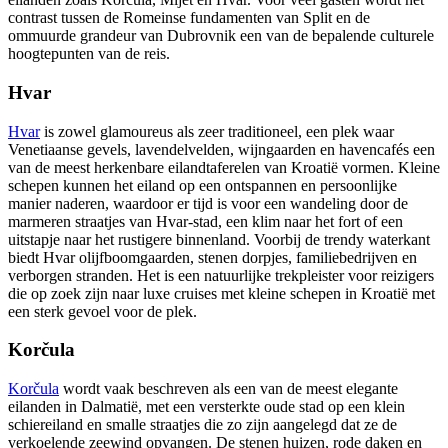
contrast tussen de Romeinse fundamenten van Split en de
ommuurde grandeur van Dubrovnik een van de bepalende culturele
hoogtepunten van de reis.
Hvar
Hvar
is zowel glamoureus als zeer traditioneel, een plek waar
Venetiaanse gevels, lavendelvelden, wijngaarden en havencafés een
van de meest herkenbare eilandtaferelen van Kroatië vormen. Kleine
schepen kunnen het eiland op een ontspannen en persoonlijke
manier naderen, waardoor er tijd is voor een wandeling door de
marmeren straatjes van Hvar-stad, een klim naar het fort of een
uitstapje naar het rustigere binnenland. Voorbij de trendy waterkant
biedt Hvar olijfboomgaarden, stenen dorpjes, familiebedrijven en
verborgen stranden. Het is een natuurlijke trekpleister voor reizigers
die op zoek zijn naar luxe cruises met kleine schepen in Kroatië met
een sterk gevoel voor de plek.
Korčula
Korčula
wordt vaak beschreven als een van de meest elegante
eilanden in Dalmatië, met een versterkte oude stad op een klein
schiereiland en smalle straatjes die zo zijn aangelegd dat ze de
verkoelende zeewind opvangen. De stenen huizen, rode daken en