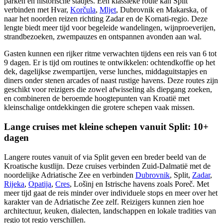
parken en historische stadjes. Een klassieke route kan Split
verbinden met Hvar,
Korčula
,
Mljet
, Dubrovnik en Makarska, of
naar het noorden reizen richting Zadar en de Kornati-regio. Deze
lengte biedt meer tijd voor begeleide wandelingen, wijnproeverijen,
strandbezoeken, zwempauzes en ontspannen avonden aan wal.
Gasten kunnen een rijker ritme verwachten tijdens een reis van 6 tot
9 dagen. Er is tijd om routines te ontwikkelen: ochtendkoffie op het
dek, dagelijkse zwempartijen, verse lunches, middaguitstapjes en
diners onder stenen arcades of naast rustige havens. Deze routes zijn
geschikt voor reizigers die zowel afwisseling als diepgang zoeken,
en combineren de beroemde hoogtepunten van Kroatië met
kleinschalige ontdekkingen die grotere schepen vaak missen.
Lange cruises met kleine schepen vanuit Split: 10+
dagen
Langere routes vanuit of via Split geven een breder beeld van de
Kroatische kustlijn. Deze cruises verbinden Zuid-Dalmatië met de
noordelijke Adriatische Zee en verbinden
Dubrovnik
, Split,
Zadar
,
Rijeka
,
Opatija
,
Cres
, Lošinj en Istrische havens zoals Poreč. Met
meer tijd gaat de reis minder over individuele stops en meer over het
karakter van de Adriatische Zee zelf. Reizigers kunnen zien hoe
architectuur, keuken, dialecten, landschappen en lokale tradities van
regio tot regio verschillen.