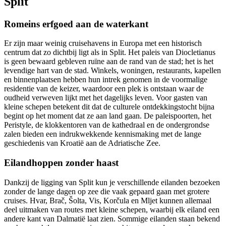
Split
Romeins erfgoed aan de waterkant
Er zijn maar weinig cruisehavens in Europa met een historisch
centrum dat zo dichtbij ligt als in Split. Het paleis van Diocletianus
is geen bewaard gebleven ruïne aan de rand van de stad; het is het
levendige hart van de stad. Winkels, woningen, restaurants, kapellen
en binnenplaatsen hebben hun intrek genomen in de voormalige
residentie van de keizer, waardoor een plek is ontstaan waar de
oudheid verweven lijkt met het dagelijks leven. Voor gasten van
kleine schepen betekent dit dat de culturele ontdekkingstocht bijna
begint op het moment dat ze aan land gaan. De paleispoorten, het
Peristyle, de klokkentoren van de kathedraal en de ondergrondse
zalen bieden een indrukwekkende kennismaking met de lange
geschiedenis van Kroatië aan de Adriatische Zee.
Eilandhoppen zonder haast
Dankzij de ligging van Split kun je verschillende eilanden bezoeken
zonder de lange dagen op zee die vaak gepaard gaan met grotere
cruises. Hvar, Brač, Šolta, Vis, Korčula en Mljet kunnen allemaal
deel uitmaken van routes met kleine schepen, waarbij elk eiland een
andere kant van Dalmatië laat zien. Sommige eilanden staan bekend