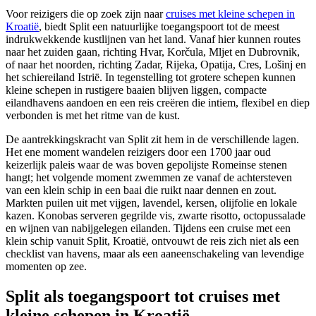
Voor reizigers die op zoek zijn naar
cruises met kleine schepen in
Kroatië
, biedt Split een natuurlijke toegangspoort tot de meest
indrukwekkende kustlijnen van het land. Vanaf hier kunnen routes
naar het zuiden gaan, richting Hvar, Korčula, Mljet en Dubrovnik,
of naar het noorden, richting Zadar, Rijeka, Opatija, Cres, Lošinj en
het schiereiland Istrië. In tegenstelling tot grotere schepen kunnen
kleine schepen in rustigere baaien blijven liggen, compacte
eilandhavens aandoen en een reis creëren die intiem, flexibel en diep
verbonden is met het ritme van de kust.
De aantrekkingskracht van Split zit hem in de verschillende lagen.
Het ene moment wandelen reizigers door een 1700 jaar oud
keizerlijk paleis waar de was boven gepolijste Romeinse stenen
hangt; het volgende moment zwemmen ze vanaf de achtersteven
van een klein schip in een baai die ruikt naar dennen en zout.
Markten puilen uit met vijgen, lavendel, kersen, olijfolie en lokale
kazen. Konobas serveren gegrilde vis, zwarte risotto, octopussalade
en wijnen van nabijgelegen eilanden. Tijdens een cruise met een
klein schip vanuit Split, Kroatië, ontvouwt de reis zich niet als een
checklist van havens, maar als een aaneenschakeling van levendige
momenten op zee.
Split als toegangspoort tot cruises met
kleine schepen in Kroatië