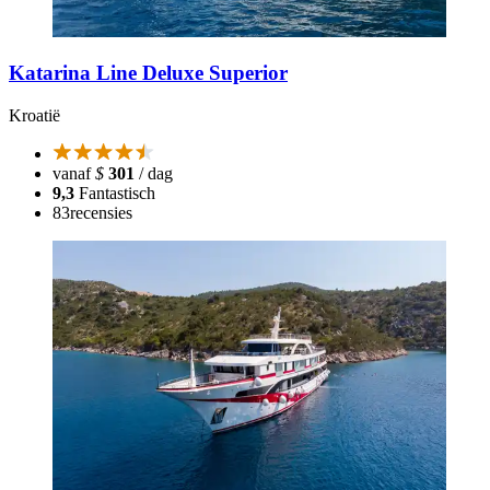
Katarina Line Deluxe Superior
Kroatië
vanaf
$
301
/ dag
9,3
Fantastisch
83
recensies