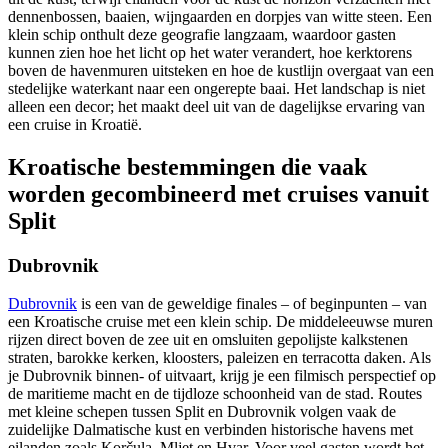
dennenbossen, baaien, wijngaarden en dorpjes van witte steen. Een
klein schip onthult deze geografie langzaam, waardoor gasten
kunnen zien hoe het licht op het water verandert, hoe kerktorens
boven de havenmuren uitsteken en hoe de kustlijn overgaat van een
stedelijke waterkant naar een ongerepte baai. Het landschap is niet
alleen een decor; het maakt deel uit van de dagelijkse ervaring van
een cruise in Kroatië.
Kroatische bestemmingen die vaak
worden gecombineerd met cruises vanuit
Split
Dubrovnik
Dubrovnik
is een van de geweldige finales – of beginpunten – van
een Kroatische cruise met een klein schip. De middeleeuwse muren
rijzen direct boven de zee uit en omsluiten gepolijste kalkstenen
straten, barokke kerken, kloosters, paleizen en terracotta daken. Als
je Dubrovnik binnen- of uitvaart, krijg je een filmisch perspectief op
de maritieme macht en de tijdloze schoonheid van de stad. Routes
met kleine schepen tussen Split en Dubrovnik volgen vaak de
zuidelijke Dalmatische kust en verbinden historische havens met
eilanden zoals Korčula, Mljet en Hvar. Voor veel gasten wordt het