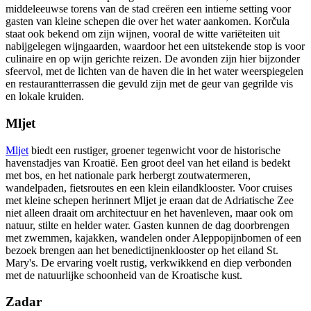
middeleeuwse torens van de stad creëren een intieme setting voor
gasten van kleine schepen die over het water aankomen. Korčula
staat ook bekend om zijn wijnen, vooral de witte variëteiten uit
nabijgelegen wijngaarden, waardoor het een uitstekende stop is voor
culinaire en op wijn gerichte reizen. De avonden zijn hier bijzonder
sfeervol, met de lichten van de haven die in het water weerspiegelen
en restaurantterrassen die gevuld zijn met de geur van gegrilde vis
en lokale kruiden.
Mljet
Mljet
biedt een rustiger, groener tegenwicht voor de historische
havenstadjes van Kroatië. Een groot deel van het eiland is bedekt
met bos, en het nationale park herbergt zoutwatermeren,
wandelpaden, fietsroutes en een klein eilandklooster. Voor cruises
met kleine schepen herinnert Mljet je eraan dat de Adriatische Zee
niet alleen draait om architectuur en het havenleven, maar ook om
natuur, stilte en helder water. Gasten kunnen de dag doorbrengen
met zwemmen, kajakken, wandelen onder Aleppopijnbomen of een
bezoek brengen aan het benedictijnenklooster op het eiland St.
Mary's. De ervaring voelt rustig, verkwikkend en diep verbonden
met de natuurlijke schoonheid van de Kroatische kust.
Zadar