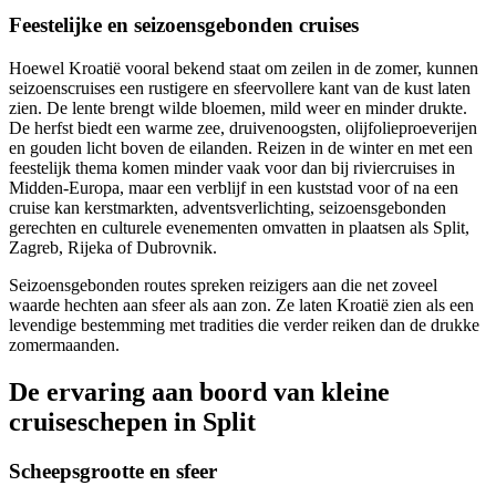
Feestelijke en seizoensgebonden cruises
Hoewel Kroatië vooral bekend staat om zeilen in de zomer, kunnen
seizoenscruises een rustigere en sfeervollere kant van de kust laten
zien. De lente brengt wilde bloemen, mild weer en minder drukte.
De herfst biedt een warme zee, druivenoogsten, olijfolieproeverijen
en gouden licht boven de eilanden. Reizen in de winter en met een
feestelijk thema komen minder vaak voor dan bij riviercruises in
Midden-Europa, maar een verblijf in een kuststad voor of na een
cruise kan kerstmarkten, adventsverlichting, seizoensgebonden
gerechten en culturele evenementen omvatten in plaatsen als Split,
Zagreb, Rijeka of Dubrovnik.
Seizoensgebonden routes spreken reizigers aan die net zoveel
waarde hechten aan sfeer als aan zon. Ze laten Kroatië zien als een
levendige bestemming met tradities die verder reiken dan de drukke
zomermaanden.
De ervaring aan boord van kleine
cruiseschepen in Split
Scheepsgrootte en sfeer