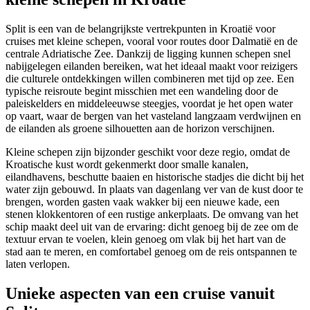
Split is een van de belangrijkste vertrekpunten in Kroatië voor
cruises met kleine schepen, vooral voor routes door Dalmatië en de
centrale Adriatische Zee. Dankzij de ligging kunnen schepen snel
nabijgelegen eilanden bereiken, wat het ideaal maakt voor reizigers
die culturele ontdekkingen willen combineren met tijd op zee. Een
typische reisroute begint misschien met een wandeling door de
paleiskelders en middeleeuwse steegjes, voordat je het open water
op vaart, waar de bergen van het vasteland langzaam verdwijnen en
de eilanden als groene silhouetten aan de horizon verschijnen.
Kleine schepen zijn bijzonder geschikt voor deze regio, omdat de
Kroatische kust wordt gekenmerkt door smalle kanalen,
eilandhavens, beschutte baaien en historische stadjes die dicht bij het
water zijn gebouwd. In plaats van dagenlang ver van de kust door te
brengen, worden gasten vaak wakker bij een nieuwe kade, een
stenen klokkentoren of een rustige ankerplaats. De omvang van het
schip maakt deel uit van de ervaring: dicht genoeg bij de zee om de
textuur ervan te voelen, klein genoeg om vlak bij het hart van de
stad aan te meren, en comfortabel genoeg om de reis ontspannen te
laten verlopen.
Unieke aspecten van een cruise vanuit