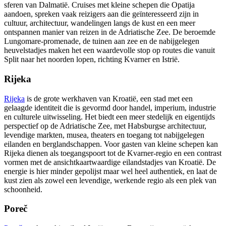
sferen van Dalmatië. Cruises met kleine schepen die Opatija
aandoen, spreken vaak reizigers aan die geïnteresseerd zijn in
cultuur, architectuur, wandelingen langs de kust en een meer
ontspannen manier van reizen in de Adriatische Zee. De beroemde
Lungomare-promenade, de tuinen aan zee en de nabijgelegen
heuvelstadjes maken het een waardevolle stop op routes die vanuit
Split naar het noorden lopen, richting Kvarner en Istrië.
Rijeka
Rijeka
is de grote werkhaven van Kroatië, een stad met een
gelaagde identiteit die is gevormd door handel, imperium, industrie
en culturele uitwisseling. Het biedt een meer stedelijk en eigentijds
perspectief op de Adriatische Zee, met Habsburgse architectuur,
levendige markten, musea, theaters en toegang tot nabijgelegen
eilanden en berglandschappen. Voor gasten van kleine schepen kan
Rijeka dienen als toegangspoort tot de Kvarner-regio en een contrast
vormen met de ansichtkaartwaardige eilandstadjes van Kroatië. De
energie is hier minder gepolijst maar wel heel authentiek, en laat de
kust zien als zowel een levendige, werkende regio als een plek van
schoonheid.
Poreč