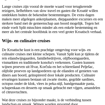
Lange cruises zijn vooral de moeite waard voor terugkerende
reizigers, liefhebbers van slow travel en gasten die Kroatië willen
ontdekken buiten de bekendste bestemmingen. De extra dagen
maken meer afgelegen ankerplaatsen, diepgaandere excursies en een
sterkere band met de gemeenschap aan boord mogelijk. Tegen het
einde voelt Split misschien minder als een enkele bestemming en
meer als het centrale hoofdstuk in een veel groter Kroatisch verhaal.
Wijn- en culinaire cruises
De Kroatische kust is een prachtige omgeving voor wijn- en
culinaire cruises met kleine schepen. Vanuit Split kun je tijdens de
reis eilandwijngaarden, familiebedrijven, olijfboomgaarden,
vismarkten en traditionele konoba's verkennen. Gasten kunnen
wijnen proeven uit Hvar, Korčula en het schiereiland Pelješac,
olijfolie proeven op landgoederen op de eilanden of genieten van
diners aan boord, geïnspireerd door lokale producten. Culinaire
ervaringen kunnen bestaan uit zwarte risotto, gegrilde sardines,
octopus onder de klok, vlees in peka-stijl, handgemaakte pasta,
schapenkaas en desserts op smaak gebracht met vijgen, amandelen
of citrusvruchten.
Wat deze cruises zo bijzonder maakt, is de verbinding tussen
landschap en smaak. Wijnen worden gevormd door