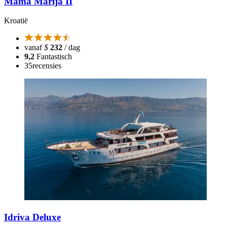
Mama Marija II
Kroatië
vanaf
$
232
/ dag
9,2
Fantastisch
35
recensies
Idriva Deluxe