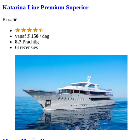
Katarina Line Premium Superior
Kroatië
vanaf
$
150
/ dag
8,7
Prachtig
61
recensies