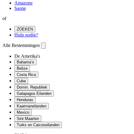
Amazone
Saone
of
ZOEKEN
Hulp nodig?
Alle Bestemmingen
De Amerika's
Bahama’s
Belize
Costa Rica
Cuba
Domin. Republiek
Galapagos Eilanden
Honduras
Kaaimaneilanden
Mexico
Sint Maarten
Turks en Caicoseilanden