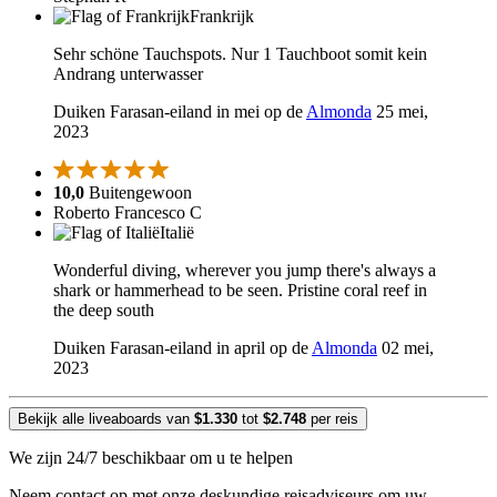
Frankrijk
Sehr schöne Tauchspots. Nur 1 Tauchboot somit kein
Andrang unterwasser
Duiken Farasan-eiland in mei op de
Almonda
25 mei,
2023
10,0
Buitengewoon
Roberto Francesco C
Italië
Wonderful diving, wherever you jump there's always a
shark or hammerhead to be seen. Pristine coral reef in
the deep south
Duiken Farasan-eiland in april op de
Almonda
02 mei,
2023
Bekijk alle liveaboards van
$1.330
tot
$2.748
per reis
We zijn 24/7 beschikbaar om u te helpen
Neem contact op met onze deskundige reisadviseurs om uw