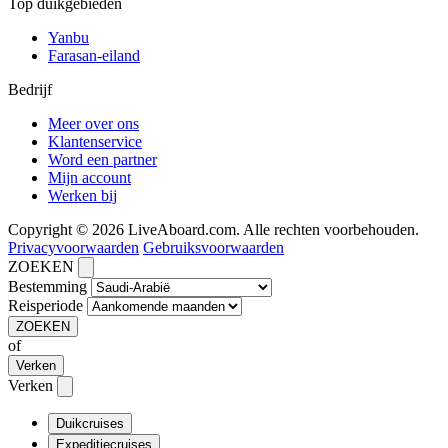
Top duikgebieden
Yanbu
Farasan-eiland
Bedrijf
Meer over ons
Klantenservice
Word een partner
Mijn account
Werken bij
Copyright © 2026 LiveAboard.com. Alle rechten voorbehouden.
Privacyvoorwaarden
Gebruiksvoorwaarden
ZOEKEN
Bestemming
Reisperiode
ZOEKEN
of
Verken
Verken
Duikcruises
Expeditiecruises