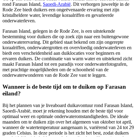
rond Farasan Island,
Saoedi-Arabië
. Dit verborgen juweeltje in de
Rode Zee biedt duikers een ongeëvenaarde ervaring met zijn
kristalheldere water, levendige koraalriffen en gevarieerde
onderwaterleven.
Farasan Island, gelegen in de Rode Zee, is een uitstekende
bestemming voor duikers die op zoek zijn naar een buitengewone
onderwaterervaring. Dit gebied staat bekend om zijn ongerepte
koraalriffen, onderwatergrotten en overvloedig onderwaterleven en
biedt een verscheidenheid aan duiklocaties voor beginners en
ervaren duikers. De combinatie van warm water en uitstekend zicht
maakt Farasan Island tot een paradijs voor onderwaterfotografen,
met prachtige mogelijkheden om de schoonheid van de
onderwaterwonderen van de Rode Zee vast te leggen.
Wanneer is de beste tijd om te duiken op Farasan
eiland?
Bij het plannen van je liveaboard duikavontuur rond Farasan Island,
Saoedi-Arabië, moet je rekening houden met de beste tijd voor
optimaal weer en optimale onderwateromstandigheden. De ideale
maanden om te duiken zijn over het algemeen van oktober tot april,
wanneer de watertemperatuur aangenaam is, variërend van 24 tot 29
graden Celsius. In deze periode is het zicht het best, zodat duikers