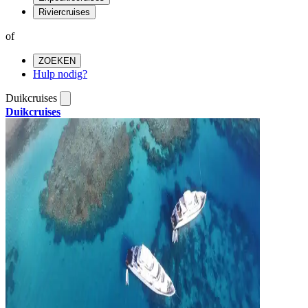
Riviercruises
of
ZOEKEN
Hulp nodig?
Duikcruises
Duikcruises