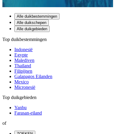
Alle duikbestemmingen
Alle duikschepen
Alle duikgebieden
Top duikbestemmingen
Indonesië
Egypte
Malediven
Thailand
Filipijnen
Galapagos Eilanden
Mexico
Micronesië
Top duikgebieden
Yanbu
Farasan-eiland
of
ZOEKEN