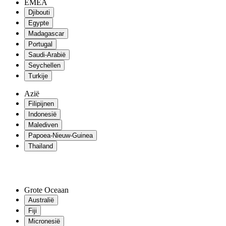
EMEA
Djibouti
Egypte
Madagascar
Portugal
Saudi-Arabië
Seychellen
Turkije
Azië
Filipijnen
Indonesië
Malediven
Papoea-Nieuw-Guinea
Thailand
Grote Oceaan
Australië
Fiji
Micronesië