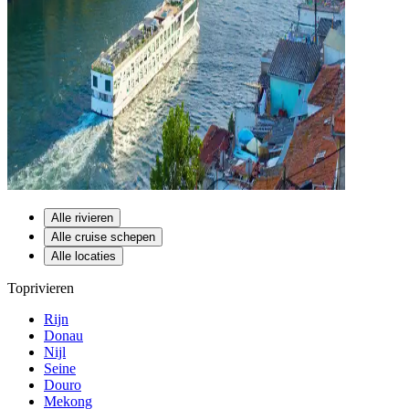
Alle rivieren
Alle cruise schepen
Alle locaties
Toprivieren
Rijn
Donau
Nijl
Seine
Douro
Mekong