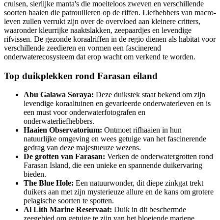
cruisen, sierlijke manta's die moeiteloos zweven en verschillende
soorten haaien die patrouilleren op de riffen. Liefhebbers van macro-
leven zullen verrukt zijn over de overvloed aan kleinere critters,
waaronder kleurrijke naaktslakken, zeepaardjes en levendige
rifvissen. De gezonde koraalriffen in de regio dienen als habitat voor
verschillende zeedieren en vormen een fascinerend
onderwaterecosysteem dat erop wacht om verkend te worden.
Top duikplekken rond Farasan eiland
Abu Galawa Soraya:
Deze duikstek staat bekend om zijn
levendige koraaltuinen en gevarieerde onderwaterleven en is
een must voor onderwaterfotografen en
onderwaterliefhebbers.
Haaien Observatorium:
Ontmoet rifhaaien in hun
natuurlijke omgeving en wees getuige van het fascinerende
gedrag van deze majestueuze wezens.
De grotten van Farasan:
Verken de onderwatergrotten rond
Farasan Island, die een unieke en spannende duikervaring
bieden.
The Blue Hole:
Een natuurwonder, dit diepe zinkgat trekt
duikers aan met zijn mysterieuze allure en de kans om grotere
pelagische soorten te spotten.
Al Lith Marine Reservaat:
Duik in dit beschermde
zeegebied om getuige te zijn van het bloeiende mariene