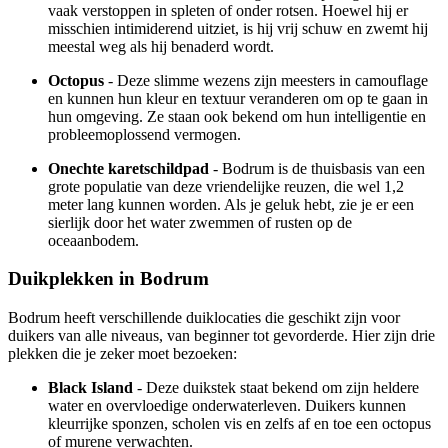
vaak verstoppen in spleten of onder rotsen. Hoewel hij er
misschien intimiderend uitziet, is hij vrij schuw en zwemt hij
meestal weg als hij benaderd wordt.
Octopus
- Deze slimme wezens zijn meesters in camouflage
en kunnen hun kleur en textuur veranderen om op te gaan in
hun omgeving. Ze staan ook bekend om hun intelligentie en
probleemoplossend vermogen.
Onechte karetschildpad
- Bodrum is de thuisbasis van een
grote populatie van deze vriendelijke reuzen, die wel 1,2
meter lang kunnen worden. Als je geluk hebt, zie je er een
sierlijk door het water zwemmen of rusten op de
oceaanbodem.
Duikplekken in Bodrum
Bodrum heeft verschillende duiklocaties die geschikt zijn voor
duikers van alle niveaus, van beginner tot gevorderde. Hier zijn drie
plekken die je zeker moet bezoeken:
Black Island
- Deze duikstek staat bekend om zijn heldere
water en overvloedige onderwaterleven. Duikers kunnen
kleurrijke sponzen, scholen vis en zelfs af en toe een octopus
of murene verwachten.