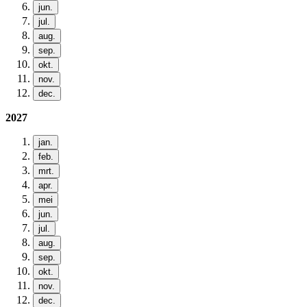
jun.
jul.
aug.
sep.
okt.
nov.
dec.
2027
jan.
feb.
mrt.
apr.
mei
jun.
jul.
aug.
sep.
okt.
nov.
dec.