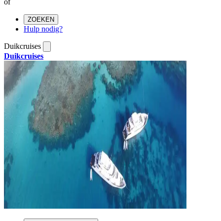
of
ZOEKEN
Hulp nodig?
Duikcruises
Duikcruises