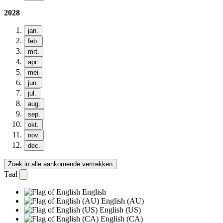
2028
jan.
feb.
mrt.
apr.
mei
jun.
jul.
aug.
sep.
okt.
nov.
dec.
Zoek in alle aankomende vertrekken
Taal
English
English (AU)
English (US)
English (CA)