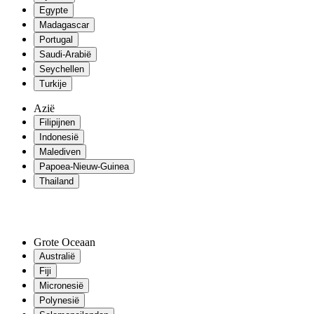
Egypte
Madagascar
Portugal
Saudi-Arabië
Seychellen
Turkije
Azië
Filipijnen
Indonesië
Malediven
Papoea-Nieuw-Guinea
Thailand
Grote Oceaan
Australië
Fiji
Micronesië
Polynesië