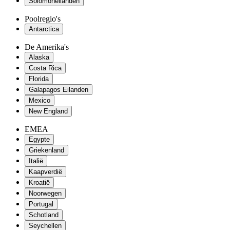
Solomoneilanden
Poolregio's
Antarctica
De Amerika's
Alaska
Costa Rica
Florida
Galapagos Eilanden
Mexico
New England
EMEA
Egypte
Griekenland
Italië
Kaapverdië
Kroatië
Noorwegen
Portugal
Schotland
Seychellen