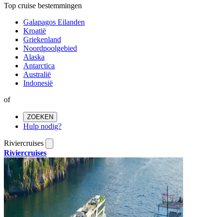
Top cruise bestemmingen
Galapagos Eilanden
Kroatië
Griekenland
Noordpoolgebied
Alaska
Antarctica
Australië
Indonesië
of
ZOEKEN
Hulp nodig?
Riviercruises
Riviercruises