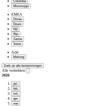
Columbia
Mississippi
EMEA
Donau
Douro
Nijl
Rijn
Saone
Seine
Azië
Mekong
Zoek op alle bestemmingen
Alle vertrekken
2026
jan.
feb.
mrt.
apr.
mei