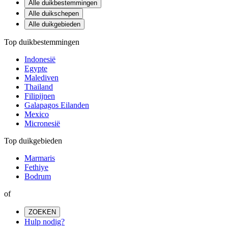
Alle duikbestemmingen
Alle duikschepen
Alle duikgebieden
Top duikbestemmingen
Indonesië
Egypte
Malediven
Thailand
Filipijnen
Galapagos Eilanden
Mexico
Micronesië
Top duikgebieden
Marmaris
Fethiye
Bodrum
of
ZOEKEN
Hulp nodig?