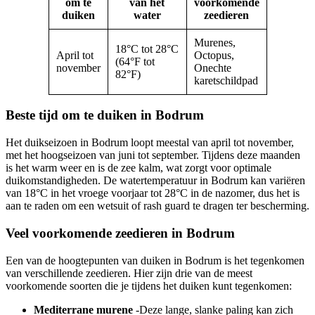
om te
van het
voorkomende
duiken
water
zeedieren
Murenes,
18°C tot 28°C
April tot
Octopus,
(64°F tot
november
Onechte
82°F)
karetschildpad
Beste tijd om te duiken in Bodrum
Het duikseizoen in Bodrum loopt meestal van april tot november,
met het hoogseizoen van juni tot september. Tijdens deze maanden
is het warm weer en is de zee kalm, wat zorgt voor optimale
duikomstandigheden. De watertemperatuur in Bodrum kan variëren
van 18°C in het vroege voorjaar tot 28°C in de nazomer, dus het is
aan te raden om een wetsuit of rash guard te dragen ter bescherming.
Veel voorkomende zeedieren in Bodrum
Een van de hoogtepunten van duiken in Bodrum is het tegenkomen
van verschillende zeedieren. Hier zijn drie van de meest
voorkomende soorten die je tijdens het duiken kunt tegenkomen:
Mediterrane murene
-Deze lange, slanke paling kan zich