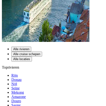
Alle rivieren
Alle cruise schepen
Alle locaties
Toprivieren
Rijn
Donau
Nijl
Seine
Mekong
Amazone
Douro
Saone