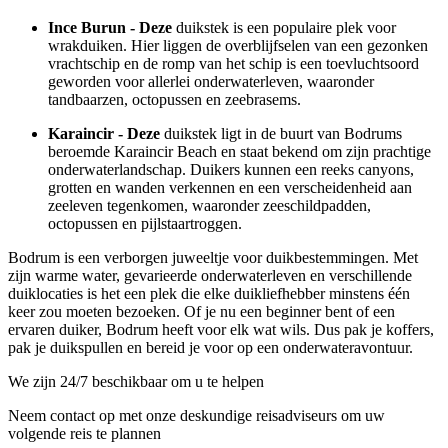
Ince Burun - Deze
duikstek is een populaire plek voor
wrakduiken. Hier liggen de overblijfselen van een gezonken
vrachtschip en de romp van het schip is een toevluchtsoord
geworden voor allerlei onderwaterleven, waaronder
tandbaarzen, octopussen en zeebrasems.
Karaincir - Deze
duikstek ligt in de buurt van Bodrums
beroemde Karaincir Beach en staat bekend om zijn prachtige
onderwaterlandschap. Duikers kunnen een reeks canyons,
grotten en wanden verkennen en een verscheidenheid aan
zeeleven tegenkomen, waaronder zeeschildpadden,
octopussen en pijlstaartroggen.
Bodrum is een verborgen juweeltje voor duikbestemmingen. Met
zijn warme water, gevarieerde onderwaterleven en verschillende
duiklocaties is het een plek die elke duikliefhebber minstens één
keer zou moeten bezoeken. Of je nu een beginner bent of een
ervaren duiker, Bodrum heeft voor elk wat wils. Dus pak je koffers,
pak je duikspullen en bereid je voor op een onderwateravontuur.
We zijn 24/7 beschikbaar om u te helpen
Neem contact op met onze deskundige reisadviseurs om uw
volgende reis te plannen