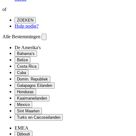
of
ZOEKEN
Hulp nodig?
Alle Bestemmingen
De Amerika's
Bahama’s
Belize
Costa Rica
Cuba
Domin. Republiek
Galapagos Eilanden
Honduras
Kaaimaneilanden
Mexico
Sint Maarten
Turks en Caicoseilanden
EMEA
Djibouti