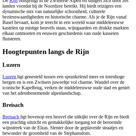
De
Rijn
ontspringt in de Zwitserse Alpen en slingert zich door zes
landen voordat hij de Noordzee bereikt. Hij biedt reizigers een
dynamische mix van natuurlijke schoonheid, culturele
bezienswaardigheden en historische charme. Als je de Rijn vanaf
Basel bevaart, kom je terecht in een wereld waar middeleeuwse
kastelen op mistige heuvels staan, wijngaarden en drukke markten
elkaar ontmoeten en eeuwen geschiedenis van oude kasseien
fluisteren.
Hoogtepunten langs de Rijn
Luzern
Luzern
ligt genesteld tussen een sprankelend meer en torenhoge
bergen en is een Zwitsers juweeltje vol charme. Wandel over de
iconische Kapelbrug, verken de middeleeuwse oude stad en geniet
van het adembenemende alpenlandschap.
Breisach
Breisach
ligt bovenop een heuvel die uitkijkt over de Rijn en biedt
een prachtig uitzicht en gemakkelijke toegang tot de beroemde
wijnstreek van de Elzas. Slenter door de geplaveide straatjes en
bewonder de grootsheid van de Stephansdom.