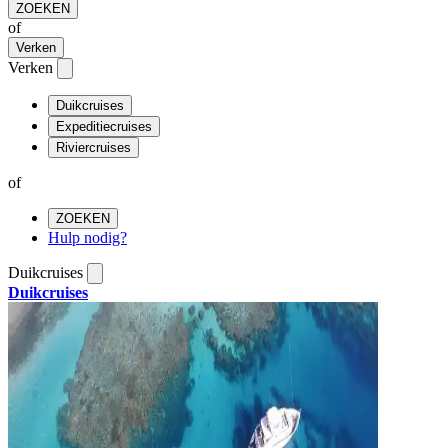
ZOEKEN
of
Verken
Verken
Duikcruises
Expeditiecruises
Riviercruises
of
ZOEKEN
Hulp nodig?
Duikcruises
Duikcruises