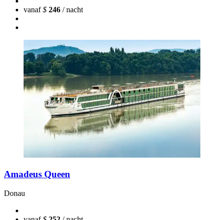
vanaf
$
246
/ nacht
Amadeus Queen
Donau
vanaf
$
252
/ nacht