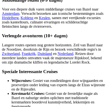
Middellange reizen (6-9 dagen)
Voor een diepere duik varen middellange cruises van Bazel naar
Amsterdam
. Verwacht bezoeken aan iconische bestemmingen zoals
Heidelberg
,
Koblenz
en
Keulen
, samen met verrijkende excursies
zoals kasteeltours, culinaire ervaringen en schilderachtige
fietstochten langs de rivieroevers.
Verlengde avonturen (10+ dagen)
Langere routes openen nog grotere horizonten. Zeil van Bazel naar
de Noordzee, doorkruis de Rijn en bezoek verschillende regio's in
Zwitserland
,
Frankrijk
,
Duitsland
en
Nederland
. Reizen door
meerdere landen omvatten vaak de majestueuze Rijnkloof, bekend
om zijn dramatische kliffen en legendarische Lorelei Rock.
Speciale Interessante Cruises
Wijncruises:
Geniet van rondleidingen door wijngaarden en
proeverijen onder leiding van experts langs de Elzas wijnroute
en de Rijnvallei.
Kerstmarkt Cruises:
Geniet van de feestelijke magie als
Bazel en naburige steden oplichten met traditionele
kerstmarkten boordevol kunstnijverheid, lekkernijen en
feestvreugde.