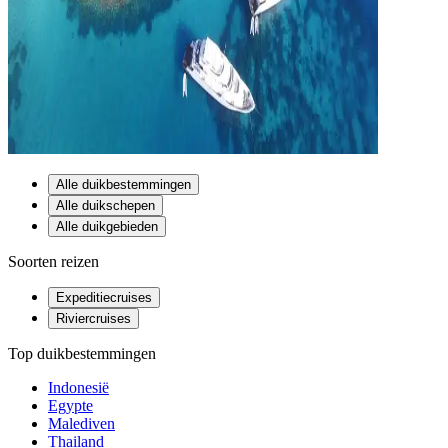
Alle duikbestemmingen
Alle duikschepen
Alle duikgebieden
Soorten reizen
Expeditiecruises
Riviercruises
Top duikbestemmingen
Indonesië
Egypte
Malediven
Thailand