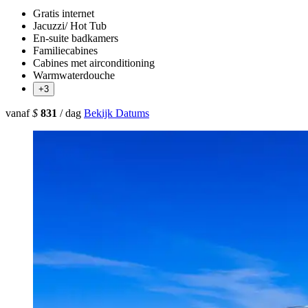
Gratis internet
Jacuzzi/ Hot Tub
En-suite badkamers
Familiecabines
Cabines met airconditioning
Warmwaterdouche
+3
vanaf
$
831
/ dag
Bekijk Datums