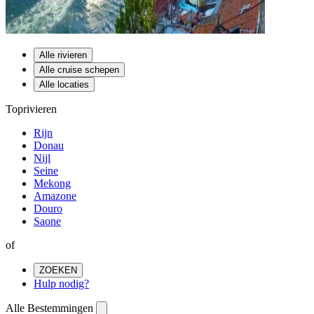
Alle rivieren
Alle cruise schepen
Alle locaties
Toprivieren
Rijn
Donau
Nijl
Seine
Mekong
Amazone
Douro
Saone
of
ZOEKEN
Hulp nodig?
Alle Bestemmingen