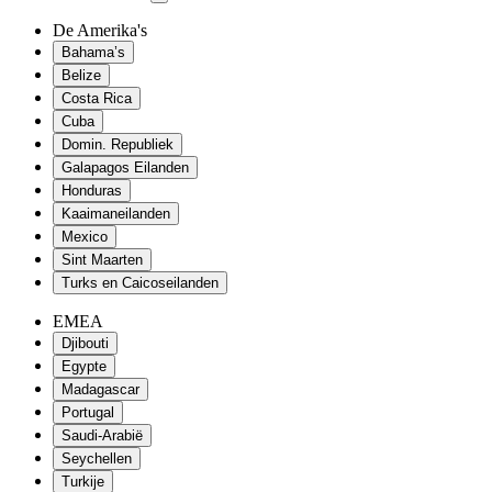
De Amerika's
Bahama’s
Belize
Costa Rica
Cuba
Domin. Republiek
Galapagos Eilanden
Honduras
Kaaimaneilanden
Mexico
Sint Maarten
Turks en Caicoseilanden
EMEA
Djibouti
Egypte
Madagascar
Portugal
Saudi-Arabië
Seychellen
Turkije