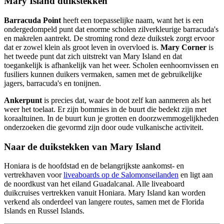
Mary Island duikstekken
Barracuda Point
heeft een toepasselijke naam, want het is een
ondergedompeld punt dat enorme scholen zilverkleurige barracuda's
en makrelen aantrekt. De stroming rond deze duikstek zorgt ervoor
dat er zowel klein als groot leven in overvloed is.
Mary Corner
is
het tweede punt dat zich uitstrekt van Mary Island en dat
toegankelijk is afhankelijk van het weer. Scholen eenhoornvissen en
fusiliers kunnen duikers vermaken, samen met de gebruikelijke
jagers, barracuda's en tonijnen.
Ankerpunt
is precies dat, waar de boot zelf kan aanmeren als het
weer het toelaat. Er zijn bommies in de buurt die bedekt zijn met
koraaltuinen. In de buurt kun je grotten en doorzwemmogelijkheden
onderzoeken die gevormd zijn door oude vulkanische activiteit.
Naar de duikstekken van Mary Island
Honiara is de hoofdstad en de belangrijkste aankomst- en
vertrekhaven voor
liveaboards op de Salomonseilanden
en ligt aan
de noordkust van het eiland Guadalcanal. Alle liveaboard
duikcruises vertrekken vanuit Honiara. Mary Island kan worden
verkend als onderdeel van langere routes, samen met de Florida
Islands en Russel Islands.