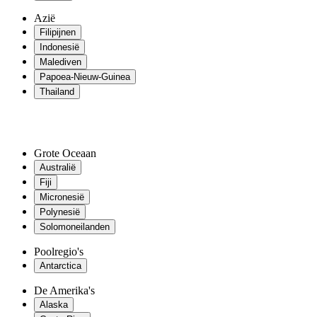
Azië
Filipijnen
Indonesië
Malediven
Papoea-Nieuw-Guinea
Thailand
Grote Oceaan
Australië
Fiji
Micronesië
Polynesië
Solomoneilanden
Poolregio's
Antarctica
De Amerika's
Alaska