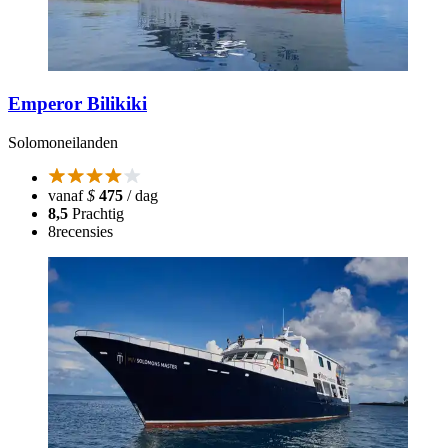
Emperor Bilikiki
Solomoneilanden
vanaf
$
475
/ dag
8,5
Prachtig
8
recensies