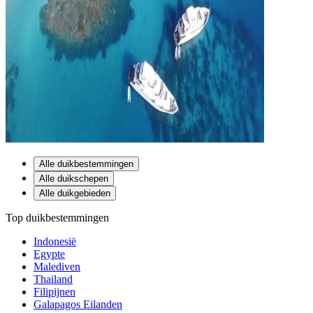
Alle duikbestemmingen
Alle duikschepen
Alle duikgebieden
Top duikbestemmingen
Indonesië
Egypte
Malediven
Thailand
Filipijnen
Galapagos Eilanden