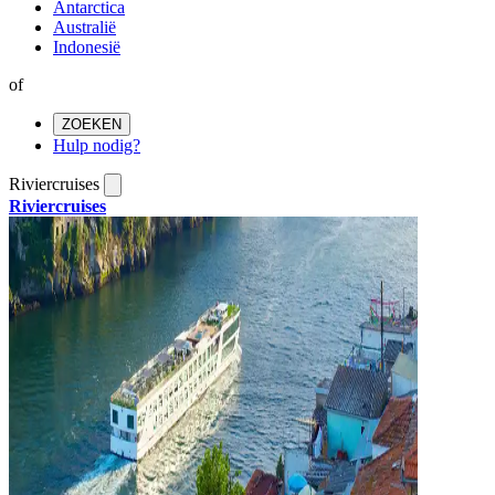
Antarctica
Australië
Indonesië
of
ZOEKEN
Hulp nodig?
Riviercruises
Riviercruises