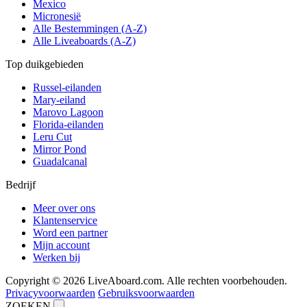
Mexico
Micronesië
Alle Bestemmingen (A-Z)
Alle Liveaboards (A-Z)
Top duikgebieden
Russel-eilanden
Mary-eiland
Marovo Lagoon
Florida-eilanden
Leru Cut
Mirror Pond
Guadalcanal
Bedrijf
Meer over ons
Klantenservice
Word een partner
Mijn account
Werken bij
Copyright © 2026 LiveAboard.com. Alle rechten voorbehouden.
Privacyvoorwaarden
Gebruiksvoorwaarden
ZOEKEN