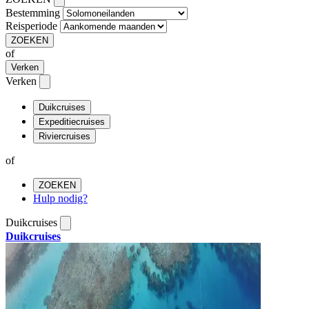
Bestemming
Reisperiode
ZOEKEN
of
Verken
Verken
Duikcruises
Expeditiecruises
Riviercruises
of
ZOEKEN
Hulp nodig?
Duikcruises
Duikcruises