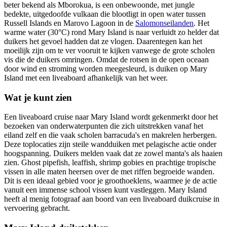
beter bekend als Mborokua, is een onbewoonde, met jungle
bedekte, uitgedoofde vulkaan die blootligt in open water tussen
Russell Islands en Marovo Lagoon in de
Salomonseilanden
. Het
warme water (30°C) rond Mary Island is naar verluidt zo helder dat
duikers het gevoel hadden dat ze vlogen. Daarentegen kan het
moeilijk zijn om te ver vooruit te kijken vanwege de grote scholen
vis die de duikers omringen. Omdat de rotsen in de open oceaan
door wind en stroming worden meegesleurd, is duiken op Mary
Island met een liveaboard afhankelijk van het weer.
Wat je kunt zien
Een liveaboard cruise naar Mary Island wordt gekenmerkt door het
bezoeken van onderwaterpunten die zich uitstrekken vanaf het
eiland zelf en die vaak scholen barracuda's en makrelen herbergen.
Deze toplocaties zijn steile wandduiken met pelagische actie onder
hoogspanning. Duikers melden vaak dat ze zowel manta's als haaien
zien. Ghost pipefish, leaffish, shrimp gobies en prachtige tropische
vissen in alle maten heersen over de met riffen begroeide wanden.
Dit is een ideaal gebied voor je groothoeklens, waarmee je de actie
vanuit een immense school vissen kunt vastleggen. Mary Island
heeft al menig fotograaf aan boord van een liveaboard duikcruise in
vervoering gebracht.