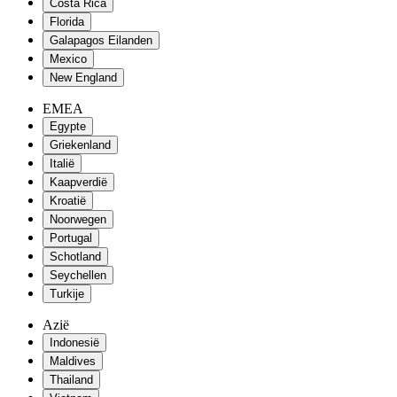
Costa Rica
Florida
Galapagos Eilanden
Mexico
New England
EMEA
Egypte
Griekenland
Italië
Kaapverdië
Kroatië
Noorwegen
Portugal
Schotland
Seychellen
Turkije
Azië
Indonesië
Maldives
Thailand