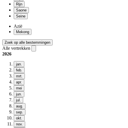
Rijn
Saone
Seine
Azië
Mekong
Zoek op alle bestemmingen
Alle vertrekken
2026
jan.
feb.
mrt.
apr.
mei
jun.
jul.
aug.
sep.
okt.
nov.