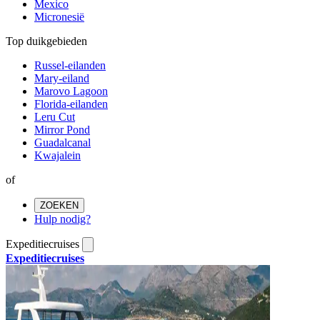
Mexico
Micronesië
Top duikgebieden
Russel-eilanden
Mary-eiland
Marovo Lagoon
Florida-eilanden
Leru Cut
Mirror Pond
Guadalcanal
Kwajalein
of
ZOEKEN
Hulp nodig?
Expeditiecruises
Expeditiecruises