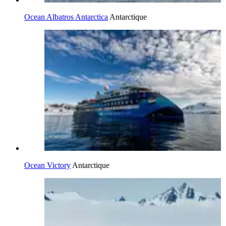
Ocean Albatros Antarctica
Antarctique
Ocean Victory
Antarctique