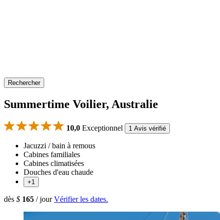
Rechercher
Summertime Voilier, Australie
10,0
Exceptionnel
1 Avis vérifié
Jacuzzi / bain à remous
Cabines familiales
Cabines climatisées
Douches d'eau chaude
+1
dès
$
165
/ jour
Vérifier les dates.