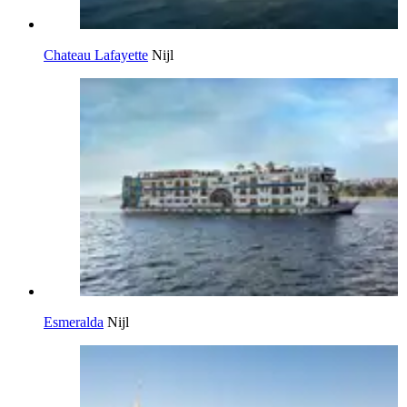
Chateau Lafayette
Nijl
Esmeralda
Nijl