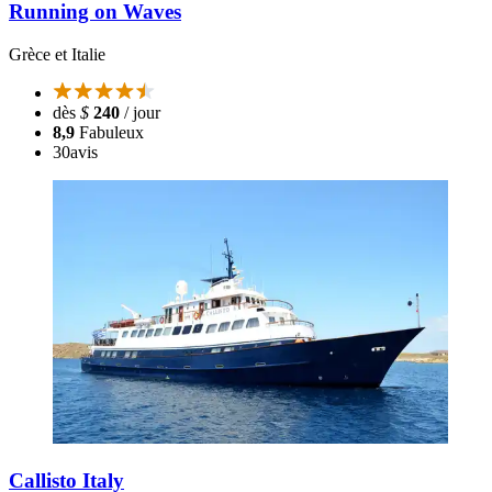
Running on Waves
Grèce et Italie
dès
$
240
/ jour
8,9
Fabuleux
30
avis
Callisto Italy