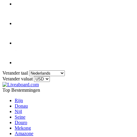
Verander taal
Verander valuat
Top Bestemmingen
Rijn
Donau
Nijl
Seine
Douro
Mekong
Amazone