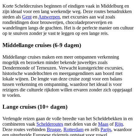
Korte Scheldecruises beginnen of eindigen vaak in Middelburg en
zijn ideaal voor een lang weekendje weg. Deze routes benadrukken
steden als
Gent
en
Antwerpen
, met excursies aan wal zoals
rondleidingen door brouwerijen, chocoladeproeverijen en
wandelingen langs de grachten. Het is de perfecte manier om cultuur
op te snuiven zonder je vast te leggen op een lange reis.
Middellange cruises (6-9 dagen)
Middellange cruises maken een meer ontspannen verkenning
mogelijk en bezoeken minder bekende juweeltjes zoals
Dendermonde of Terneuzen. Verwacht kunstgerichte excursies,
historische wandeltochten en meergangendiners aan boord met
lokale wijnen. De lengte van deze cruise zorgt voor een balans
tussen verkenning en ontspanning, waardoor het ideaal is voor
reizigers die culturele rijkdom willen ervaren zonder zich opgejaagd
te voelen.
Lange cruises (10+ dagen)
Verlengde reizen gaan de volle breedte van het Scheldebekken in en
combineren vaak
Schelderoutes
met delen van de
Maas
of
Rijn
.
Deze routes verbinden
Brugge
,
Rotterdam
en zelfs
Parijs
, waardoor
een uitgebreide Europese rivierreis ontstaat voor zowel