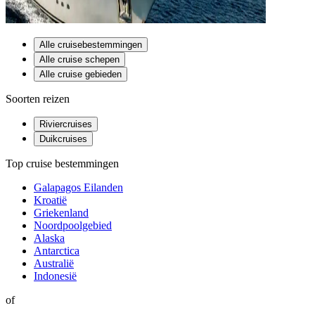
Alle cruisebestemmingen
Alle cruise schepen
Alle cruise gebieden
Soorten reizen
Riviercruises
Duikcruises
Top cruise bestemmingen
Galapagos Eilanden
Kroatië
Griekenland
Noordpoolgebied
Alaska
Antarctica
Australië
Indonesië
of