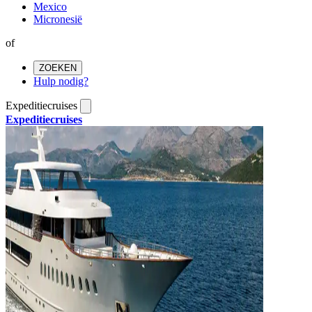
Mexico
Micronesië
of
ZOEKEN
Hulp nodig?
Expeditiecruises
Expeditiecruises