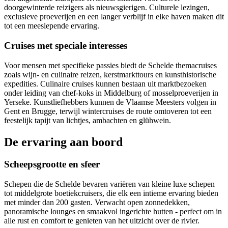
doorgewinterde reizigers als nieuwsgierigen. Culturele lezingen,
exclusieve proeverijen en een langer verblijf in elke haven maken dit
tot een meeslepende ervaring.
Cruises met speciale interesses
Voor mensen met specifieke passies biedt de Schelde themacruises
zoals wijn- en culinaire reizen, kerstmarkttours en kunsthistorische
expedities. Culinaire cruises kunnen bestaan uit marktbezoeken
onder leiding van chef-koks in Middelburg of mosselproeverijen in
Yerseke. Kunstliefhebbers kunnen de Vlaamse Meesters volgen in
Gent en Brugge, terwijl wintercruises de route omtoveren tot een
feestelijk tapijt van lichtjes, ambachten en glühwein.
De ervaring aan boord
Scheepsgrootte en sfeer
Schepen die de Schelde bevaren variëren van kleine luxe schepen
tot middelgrote boetiekcruisers, die elk een intieme ervaring bieden
met minder dan 200 gasten. Verwacht open zonnedekken,
panoramische lounges en smaakvol ingerichte hutten - perfect om in
alle rust en comfort te genieten van het uitzicht over de rivier.