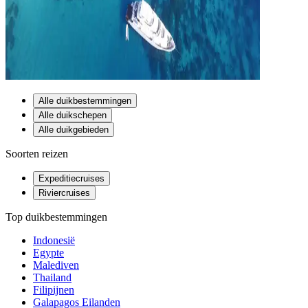
Alle duikbestemmingen
Alle duikschepen
Alle duikgebieden
Soorten reizen
Expeditiecruises
Riviercruises
Top duikbestemmingen
Indonesië
Egypte
Malediven
Thailand
Filipijnen
Galapagos Eilanden