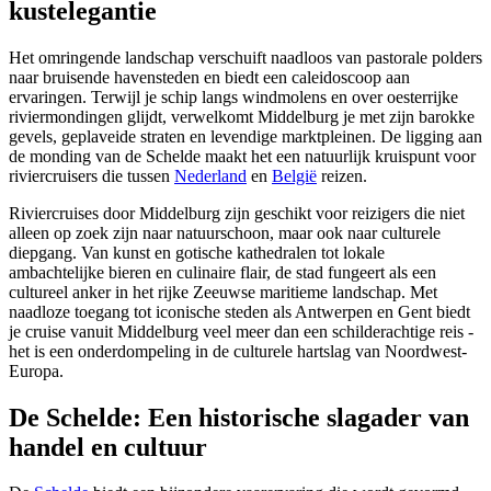
kustelegantie
Het omringende landschap verschuift naadloos van pastorale polders
naar bruisende havensteden en biedt een caleidoscoop aan
ervaringen. Terwijl je schip langs windmolens en over oesterrijke
riviermondingen glijdt, verwelkomt Middelburg je met zijn barokke
gevels, geplaveide straten en levendige marktpleinen. De ligging aan
de monding van de Schelde maakt het een natuurlijk kruispunt voor
riviercruisers die tussen
Nederland
en
België
reizen.
Riviercruises door Middelburg zijn geschikt voor reizigers die niet
alleen op zoek zijn naar natuurschoon, maar ook naar culturele
diepgang. Van kunst en gotische kathedralen tot lokale
ambachtelijke bieren en culinaire flair, de stad fungeert als een
cultureel anker in het rijke Zeeuwse maritieme landschap. Met
naadloze toegang tot iconische steden als Antwerpen en Gent biedt
je cruise vanuit Middelburg veel meer dan een schilderachtige reis -
het is een onderdompeling in de culturele hartslag van Noordwest-
Europa.
De Schelde: Een historische slagader van
handel en cultuur