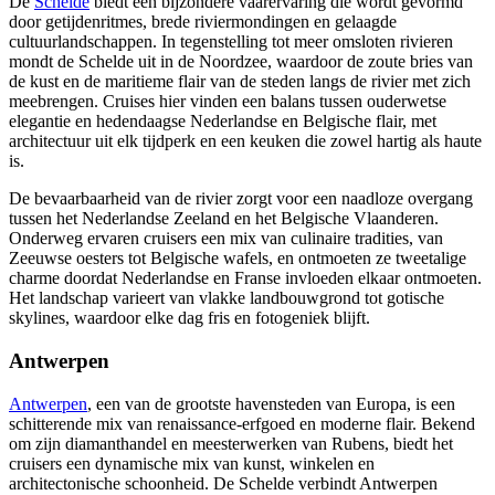
De
Schelde
biedt een bijzondere vaarervaring die wordt gevormd
door getijdenritmes, brede riviermondingen en gelaagde
cultuurlandschappen. In tegenstelling tot meer omsloten rivieren
mondt de Schelde uit in de Noordzee, waardoor de zoute bries van
de kust en de maritieme flair van de steden langs de rivier met zich
meebrengen. Cruises hier vinden een balans tussen ouderwetse
elegantie en hedendaagse Nederlandse en Belgische flair, met
architectuur uit elk tijdperk en een keuken die zowel hartig als haute
is.
De bevaarbaarheid van de rivier zorgt voor een naadloze overgang
tussen het Nederlandse Zeeland en het Belgische Vlaanderen.
Onderweg ervaren cruisers een mix van culinaire tradities, van
Zeeuwse oesters tot Belgische wafels, en ontmoeten ze tweetalige
charme doordat Nederlandse en Franse invloeden elkaar ontmoeten.
Het landschap varieert van vlakke landbouwgrond tot gotische
skylines, waardoor elke dag fris en fotogeniek blijft.
Antwerpen
Antwerpen
, een van de grootste havensteden van Europa, is een
schitterende mix van renaissance-erfgoed en moderne flair. Bekend
om zijn diamanthandel en meesterwerken van Rubens, biedt het
cruisers een dynamische mix van kunst, winkelen en
architectonische schoonheid. De Schelde verbindt Antwerpen