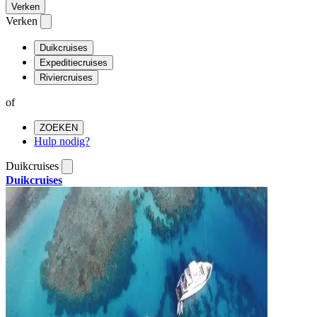
Verken
Verken
Duikcruises
Expeditiecruises
Riviercruises
of
ZOEKEN
Hulp nodig?
Duikcruises
Duikcruises