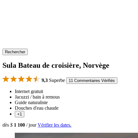
Rechercher
Sula Bateau de croisière, Norvège
9,3
Superbe
11 Commentaires Vérifiés
Internet gratuit
Jacuzzi / bain à remous
Guide naturaliste
Douches d'eau chaude
+1
dès
$
1 100
/ jour
Vérifier les dates.