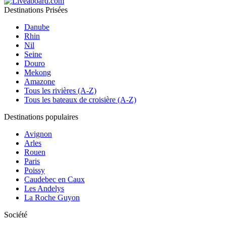
Destinations Prisées
Danube
Rhin
Nil
Seine
Douro
Mekong
Amazone
Tous les rivières (A-Z)
Tous les bateaux de croisière (A-Z)
Destinations populaires
Avignon
Arles
Rouen
Paris
Poissy
Caudebec en Caux
Les Andelys
La Roche Guyon
Société