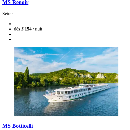
MS Renoir
Seine
dès
$
154
/ nuit
MS Botticelli