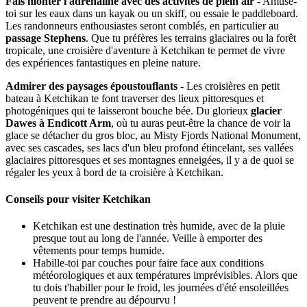
Fais monter l'adrénaline avec des activités de plein air
- Amuse-
toi sur les eaux dans un kayak ou un skiff, ou essaie le paddleboard.
Les randonneurs enthousiastes seront comblés, en particulier au
passage Stephens
. Que tu préfères les terrains glaciaires ou la forêt
tropicale, une croisière d'aventure à Ketchikan te permet de vivre
des expériences fantastiques en pleine nature.
Admirer des paysages époustouflants
- Les croisières en petit
bateau à Ketchikan te font traverser des lieux pittoresques et
photogéniques qui te laisseront bouche bée. Du glorieux
glacier
Dawes à Endicott Arm
, où tu auras peut-être la chance de voir la
glace se détacher du gros bloc, au Misty Fjords National Monument,
avec ses cascades, ses lacs d'un bleu profond étincelant, ses vallées
glaciaires pittoresques et ses montagnes enneigées, il y a de quoi se
régaler les yeux à bord de ta croisière à Ketchikan.
Conseils pour visiter Ketchikan
Ketchikan est une destination très humide, avec de la pluie
presque tout au long de l'année. Veille à emporter des
vêtements pour temps humide.
Habille-toi par couches pour faire face aux conditions
météorologiques et aux températures imprévisibles. Alors que
tu dois t'habiller pour le froid, les journées d'été ensoleillées
peuvent te prendre au dépourvu !