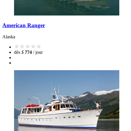
American Ranger
Alaska
dès
$
774
/ jour