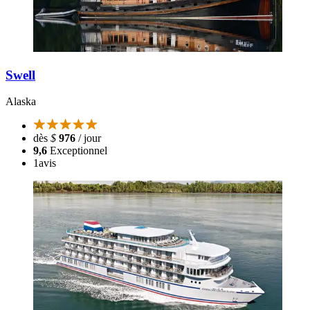
Swell
Alaska
dès
$
976
/ jour
9,6
Exceptionnel
1
avis