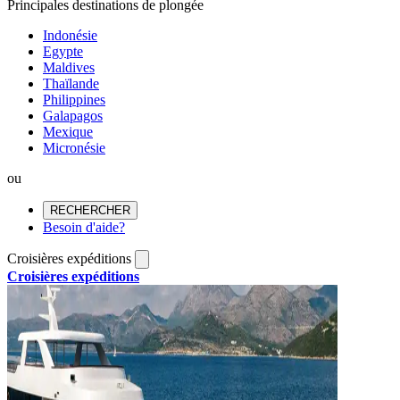
Principales destinations de plongée
Indonésie
Egypte
Maldives
Thaïlande
Philippines
Galapagos
Mexique
Micronésie
ou
RECHERCHER
Besoin d'aide?
Croisières expéditions
Croisières expéditions