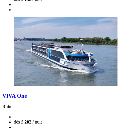
VIVA One
Rhin
dès
$
202
/ nuit