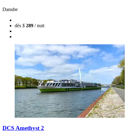
Danube
dès
$
289
/ nuit
DCS Amethyst 2