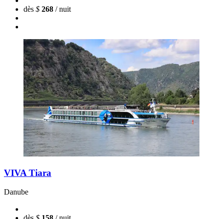
dès
$
268
/ nuit
VIVA Tiara
Danube
dès
$
158
/ nuit