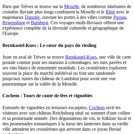
Bien que Trèves se trouve sur la
Moselle
, de nombreux itinéraires de
croisière fluviale plus longs combinent la Moselle et le
Rhin
avec le
majestueux
Danube
, ouvrant les portes à des villes comme
Passau
,
Regensburg
et
Bamberg
. Ces voyages multi-fluviaux offrent une
expérience complète de la diversité culturelle et géographique de
l'Europe.
Bernkastel-Kues : Le cœur du pays du riesling
Juste en aval de Trèves se trouve
Bernkastel-Kues
, une ville de carte
postale connue pour ses maisons à colombages, ses rues pavées et
ses vins blancs de renommée mondiale. Les croisiéristes explorent
souvent la place du marché médiéval ou font une randonnée
jusqu'aux ruines du château de Landshut pour avoir une vue
panoramique sur la vallée de la Moselle.
Cochem : Tours de conte de fées et vignobles
Entourée de vignobles en terrasses escarpées,
Cochem
ravit les
visiteurs avec son château Reichsburg situé au sommet d'une colline
et sa promenade animée. Des dégustations de vin, le folklore local et
des promenades romantiques à la lueur des lanternes dans sa vieille
ville attendent les croisiéristes qui arrivent dans ce joyau fluvial