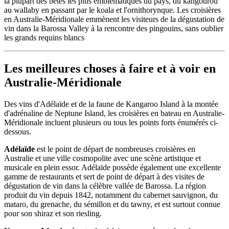
la plupart des bêtes les plus emblématiques du pays, du kangourou
au wallaby en passant par le koala et l'ornithorynque. Les croisières
en Australie-Méridionale emmènent les visiteurs de la dégustation de
vin dans la Barossa Valley à la rencontre des pingouins, sans oublier
les grands requins blancs
Les meilleures choses à faire et à voir en
Australie-Méridionale
Des vins d'Adélaïde et de la faune de Kangaroo Island à la montée
d'adrénaline de Neptune Island, les croisières en bateau en Australie-
Méridionale incluent plusieurs ou tous les points forts énumérés ci-
dessous.
Adélaïde
est le point de départ de nombreuses croisières en
Australie et une ville cosmopolite avec une scène artistique et
musicale en plein essor. Adélaïde possède également une excellente
gamme de restaurants et sert de point de départ à des visites de
dégustation de vin dans la célèbre vallée de Barossa. La région
produit du vin depuis 1842, notamment du cabernet sauvignon, du
mataro, du grenache, du sémillon et du tawny, et est surtout connue
pour son shiraz et son riesling.