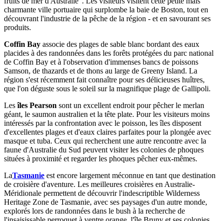
fruits de mer d'Australie". Les visiteurs visitent cette petite mais
charmante ville portuaire qui surplombe la baie de Boston, tout en
découvrant l'industrie de la pêche de la région - et en savourant ses
produits.
Coffin Bay
associe des plages de sable blanc bordant des eaux
placides à des randonnées dans les forêts protégées du parc national
de Coffin Bay et à l'observation d'immenses bancs de poissons
Samson, de thazards et de thons au large de Greeny Island. La
région s'est récemment fait connaître pour ses délicieuses huîtres,
que l'on déguste sous le soleil sur la magnifique plage de Gallipoli.
Les
îles Pearson
sont un excellent endroit pour pêcher le merlan
géant, le saumon australien et la tête plate. Pour les visiteurs moins
intéressés par la confrontation avec le poisson, les îles disposent
d'excellentes plages et d'eaux claires parfaites pour la plongée avec
masque et tuba. Ceux qui recherchent une autre rencontre avec la
faune d'Australie du Sud peuvent visiter les colonies de phoques
situées à proximité et regarder les phoques pêcher eux-mêmes.
La
Tasmanie
est encore largement méconnue en tant que destination
de croisière d'aventure. Les meilleures croisières en Australie-
Méridionale permettent de découvrir l'indescriptible Wilderness
Heritage Zone de Tasmanie, avec ses paysages d'un autre monde,
explorés lors de randonnées dans le bush à la recherche de
l'insaisissable perroquet à ventre orange, l'île Bruny et ses colonies