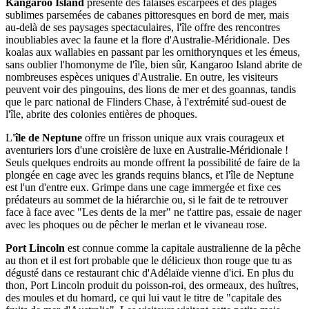
Kangaroo Island
présente des falaises escarpées et des plages
sublimes parsemées de cabanes pittoresques en bord de mer, mais
au-delà de ses paysages spectaculaires, l'île offre des rencontres
inoubliables avec la faune et la flore d'Australie-Méridionale. Des
koalas aux wallabies en passant par les ornithorynques et les émeus,
sans oublier l'homonyme de l'île, bien sûr, Kangaroo Island abrite de
nombreuses espèces uniques d'Australie. En outre, les visiteurs
peuvent voir des pingouins, des lions de mer et des goannas, tandis
que le parc national de Flinders Chase, à l'extrémité sud-ouest de
l'île, abrite des colonies entières de phoques.
L
'île de Neptune
offre un frisson unique aux vrais courageux et
aventuriers lors d'une croisière de luxe en Australie-Méridionale !
Seuls quelques endroits au monde offrent la possibilité de faire de la
plongée en cage avec les grands requins blancs, et l'île de Neptune
est l'un d'entre eux. Grimpe dans une cage immergée et fixe ces
prédateurs au sommet de la hiérarchie ou, si le fait de te retrouver
face à face avec "Les dents de la mer" ne t'attire pas, essaie de nager
avec les phoques ou de pêcher le merlan et le vivaneau rose.
Port Lincoln
est connue comme la capitale australienne de la pêche
au thon et il est fort probable que le délicieux thon rouge que tu as
dégusté dans ce restaurant chic d'Adélaïde vienne d'ici. En plus du
thon, Port Lincoln produit du poisson-roi, des ormeaux, des huîtres,
des moules et du homard, ce qui lui vaut le titre de "capitale des