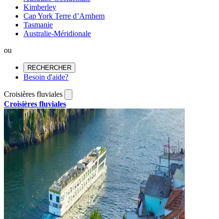
Kimberley
Cap York Terre d’Arnhem
Tasmanie
Australie-Méridionale
ou
RECHERCHER
Besoin d'aide?
Croisières fluviales
Croisières fluviales