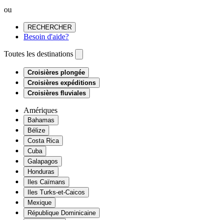
ou
RECHERCHER
Besoin d'aide?
Toutes les destinations
Croisières plongée
Croisières expéditions
Croisières fluviales
Amériques
Bahamas
Bélize
Costa Rica
Cuba
Galapagos
Honduras
Iles Caïmans
Iles Turks-et-Caicos
Mexique
République Dominicaine