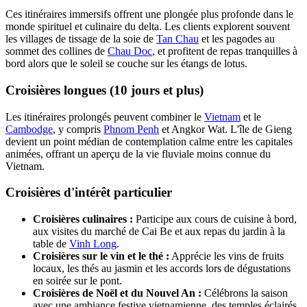
Ces itinéraires immersifs offrent une plongée plus profonde dans le
monde spirituel et culinaire du delta. Les clients explorent souvent
les villages de tissage de la soie de
Tan Chau
et les pagodes au
sommet des collines de
Chau Doc
, et profitent de repas tranquilles à
bord alors que le soleil se couche sur les étangs de lotus.
Croisières longues (10 jours et plus)
Les itinéraires prolongés peuvent combiner le
Vietnam
et le
Cambodge
, y compris
Phnom Penh
et Angkor Wat. L'île de Gieng
devient un point médian de contemplation calme entre les capitales
animées, offrant un aperçu de la vie fluviale moins connue du
Vietnam.
Croisières d'intérêt particulier
Croisières culinaires :
Participe aux cours de cuisine à bord,
aux visites du marché de Cai Be et aux repas du jardin à la
table de
Vinh Long
.
Croisières sur le vin et le thé :
Apprécie les vins de fruits
locaux, les thés au jasmin et les accords lors de dégustations
en soirée sur le pont.
Croisières de Noël et du Nouvel An :
Célébrons la saison
avec une ambiance festive vietnamienne, des temples éclairés