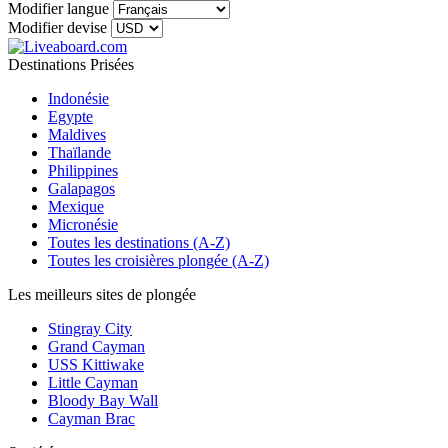
Modifier langue
Modifier devise
Destinations Prisées
Indonésie
Egypte
Maldives
Thaïlande
Philippines
Galapagos
Mexique
Micronésie
Toutes les destinations (A-Z)
Toutes les croisières plongée (A-Z)
Les meilleurs sites de plongée
Stingray City
Grand Cayman
USS Kittiwake
Little Cayman
Bloody Bay Wall
Cayman Brac