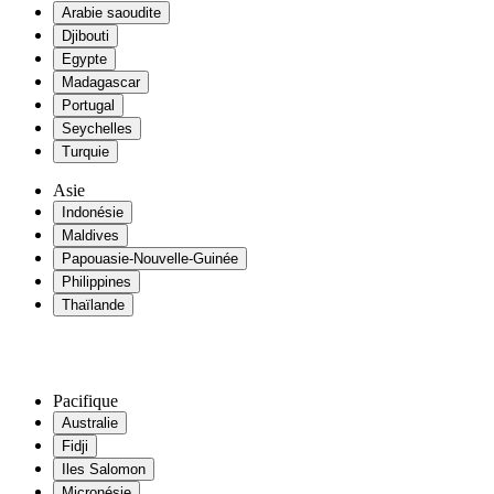
Arabie saoudite
Djibouti
Egypte
Madagascar
Portugal
Seychelles
Turquie
Asie
Indonésie
Maldives
Papouasie-Nouvelle-Guinée
Philippines
Thaïlande
Pacifique
Australie
Fidji
Iles Salomon
Micronésie