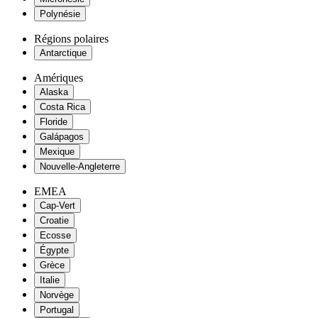
Polynésie
Régions polaires
Antarctique
Amériques
Alaska
Costa Rica
Floride
Galápagos
Mexique
Nouvelle-Angleterre
EMEA
Cap-Vert
Croatie
Ecosse
Égypte
Grèce
Italie
Norvège
Portugal