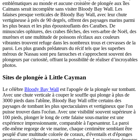
emblématiques au monde et aucune croisière de plongée aux îles
Caïmans serait incomplète sans visiter Bloody Bay Wall. Les
falaises presque verticales de Bloody Bay Wall, avec leur chute
vertigineuse à près de 90 degrés, offrent des paysages marins parmi
les plus beaux et les plus époustouflants des Caraïbes. De
minuscules ophiures, des crabes flèches, des vers-arbre de Noël, des
murènes et une multitude de poissons récifaux aux couleurs
vibrantes trouvent refuge dans les nombreux trous et crevasses de la
paroi. Les plus grands prédateurs du récif tels que les superbes
mérous de Nassau sont peu farouches et s'approchent souvent des
plongeurs par curiosité, offrant la possibilité de réaliser d’incroyables
photos.
Sites de plongée à Little Cayman
Le célèbre
Bloody Bay Wall
est l'apogée de la plongée sur tombant.
Avec une chute verticale à couper le souffle qui plonge à plus de
3000 pieds dans l'abîme, Bloody Bay Wall offre certains des
paysages de tombant les plus spectaculaires et vertigineux que l'on
puisse trouver dans l'océan. Avec une visibilité souvent supérieure à
100 pieds, plonger le long de cette falaise sous-marine est une
expérience impressionnante, comparable à l'apesanteur. La paroi
elle-même regorge de vie marine, chaque centimètre semblant être
peuplé d'une multitude colorée de coraux, d'éventails et d'éponges
exotiques qui s'étendent vers les profondeurs. Les iconiques éponges