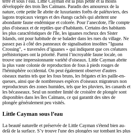
terre et sous l’eau. Little Cayman est la plus petite et la moins
développée des trois îles Caïmans. Paradis des amoureux de la
nature, cette petite île abrite de luxuriantes forêts de palétuviers, des
lagons tropicaux vierges et des étangs cachés qui abritent une
abondante faune endémique et colorée. Pour l’anecdote, l'île compte
plus d'oiseaux et de reptiles que d'habitants. Certains des habitants
les plus caractéristiques de l'île, les iguanes rocheux des Sister
Islands, ont pour habitude de se balader dans les rues du village. Ne
passez pas à côté des panneaux de signalisation insolites "Iguana
Crossing", « traversées d’iguanes » qui indiquent que ces créatures
préhistoriques ont la priorité. Parmi l’incroyable faune locale, on
trouve une impressionnante variété d'oiseaux. Little Cayman abrite
la plus vaste colonie de reproduction de fous à pieds rouges de
l'hémisphère occidental. On peut également observer d'autres
oiseaux marins tels que les fous bruns, les frégates et les paille-en-
queues, ainsi que de nombreuses espèces d'oiseaux migrateurs non
reproducteurs des zones humides, tels que les pluviers, les canards et
les bécasseaux. Seul un nombre limité de croisière de plongée sont
disponibles dans les îles Caïmans, ce qui garantit des sites de
plongée généralement peu visités.
Little Cayman sous l’eau
La beauté naturelle et préservée de Little Cayman s'étend bien au-
delà de la surface. S’y trouve l'une des plongées sur tombant les plus