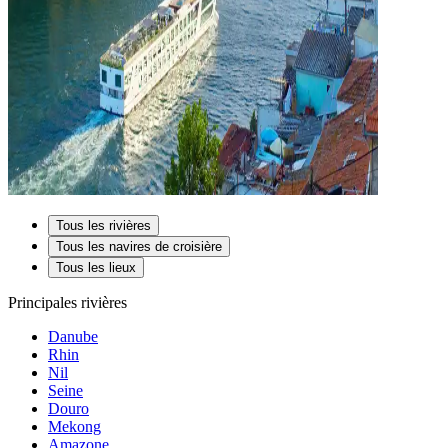
Tous les rivières
Tous les navires de croisière
Tous les lieux
Principales rivières
Danube
Rhin
Nil
Seine
Douro
Mekong
Amazone