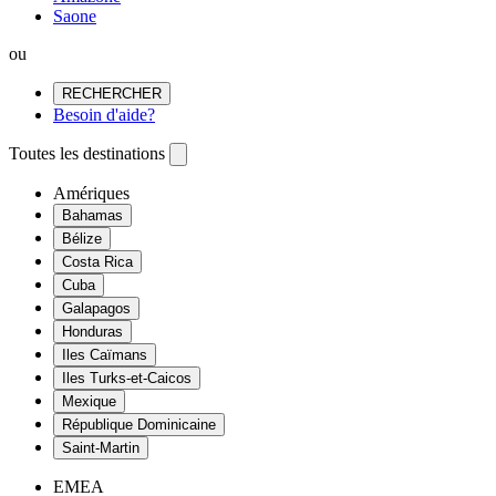
Saone
ou
RECHERCHER
Besoin d'aide?
Toutes les destinations
Amériques
Bahamas
Bélize
Costa Rica
Cuba
Galapagos
Honduras
Iles Caïmans
Iles Turks-et-Caicos
Mexique
République Dominicaine
Saint-Martin
EMEA