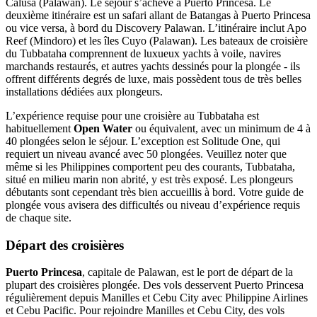
Calusa (Palawan). Le séjour s’achève à Puerto Princesa. Le
deuxième itinéraire est un safari allant de Batangas à Puerto Princesa
ou vice versa, à bord du Discovery Palawan. L’itinéraire inclut Apo
Reef (Mindoro) et les îles Cuyo (Palawan). Les bateaux de croisière
du Tubbataha comprennent de luxueux yachts à voile, navires
marchands restaurés, et autres yachts dessinés pour la plongée - ils
offrent différents degrés de luxe, mais possèdent tous de très belles
installations dédiées aux plongeurs.
L’expérience requise pour une croisière au Tubbataha est
habituellement
Open Water
ou équivalent, avec un minimum de 4 à
40 plongées selon le séjour. L’exception est Solitude One, qui
requiert un niveau avancé avec 50 plongées. Veuillez noter que
même si les Philippines comportent peu des courants, Tubbataha,
situé en milieu marin non abrité, y est très exposé. Les plongeurs
débutants sont cependant très bien accueillis à bord. Votre guide de
plongée vous avisera des difficultés ou niveau d’expérience requis
de chaque site.
Départ des croisières
Puerto Princesa
, capitale de Palawan, est le port de départ de la
plupart des croisières plongée. Des vols desservent Puerto Princesa
régulièrement depuis Manilles et Cebu City avec Philippine Airlines
et Cebu Pacific. Pour rejoindre Manilles et Cebu City, des vols