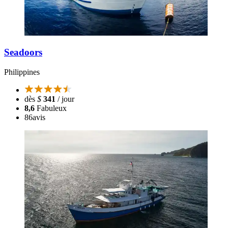
Seadoors
Philippines
dès
$
341
/ jour
8,6
Fabuleux
86
avis