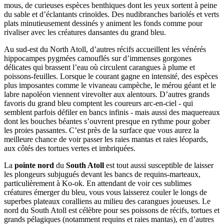
mous, de curieuses espèces benthiques dont les yeux sortent à peine
du sable et d’éclantants crinoïdes. Des nudibranches bariolés et verts
plats minutieusement dessinés y animent les fonds comme pour
rivaliser avec les créatures dansantes du grand bleu.
Au sud-est du North Atoll, d’autres récifs accueillent les vénérés
hippocampes pygmées camouflés sur d’immenses gorgones
délicates qui brassent l’eau où circulent carangues à plume et
poissons-feuilles. Lorsque le courant gagne en intensité, des espèces
plus imposantes comme le vivaneau campèche, le mérou géant et le
labre napoléon viennent virevolter aux alentours. D’autres grands
favoris du grand bleu comptent les coureurs arc-en-ciel - qui
semblent parfois défiler en bancs infinis - mais aussi des maquereaux
dont les bouches béantes s’ouvrent presque en rythme pour gober
les proies passantes. C’est près de la surface que vous aurez la
meilleure chance de voir passer les raies mantas et raies léopards,
aux côtés des tortues vertes et imbriquées.
La
pointe nord
du
South Atoll
est tout aussi susceptible de laisser
les plongeurs subjugués devant les bancs de requins-marteaux,
particulièrement à Ko-ok. En attendant de voir ces sublimes
créatures émerger du bleu, vous vous laisserez couler le longs de
superbes plateaux coralliens au milieu des carangues joueuses. Le
nord du South Atoll est célèbre pour ses poissons de récifs, tortues et
grands pélagiques (notamment requins et raies mantas), en d’autres