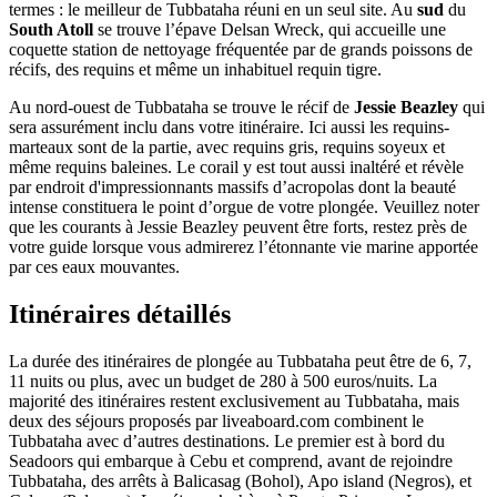
termes : le meilleur de Tubbataha réuni en un seul site. Au
sud
du
South Atoll
se trouve l’épave Delsan Wreck, qui accueille une
coquette station de nettoyage fréquentée par de grands poissons de
récifs, des requins et même un inhabituel requin tigre.
Au nord-ouest de Tubbataha se trouve le récif de
Jessie Beazley
qui
sera assurément inclu dans votre itinéraire. Ici aussi les requins-
marteaux sont de la partie, avec requins gris, requins soyeux et
même requins baleines. Le corail y est tout aussi inaltéré et révèle
par endroit d'impressionnants massifs d’acropolas dont la beauté
intense constituera le point d’orgue de votre plongée. Veuillez noter
que les courants à Jessie Beazley peuvent être forts, restez près de
votre guide lorsque vous admirerez l’étonnante vie marine apportée
par ces eaux mouvantes.
Itinéraires détaillés
La durée des itinéraires de plongée au Tubbataha peut être de 6, 7,
11 nuits ou plus, avec un budget de 280 à 500 euros/nuits. La
majorité des itinéraires restent exclusivement au Tubbataha, mais
deux des séjours proposés par liveaboard.com combinent le
Tubbataha avec d’autres destinations. Le premier est à bord du
Seadoors qui embarque à Cebu et comprend, avant de rejoindre
Tubbataha, des arrêts à Balicasag (Bohol), Apo island (Negros), et