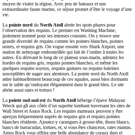
moyen de visiter la région. Avec peu de bateaux et une
extraordinaire faune marine, ce séjour promet d’être le voyage d’une
vie.
La
pointe nord
du
North Atoll
abrite les spots phares pour
l’observation des requins. Le premier est Washing Machine,
justement nommé pour ses intenses courants. On y trouve une
grande diversité de requins comme les pointes blanches, pointes
noires, et requins gris. On vogue ensuite vers Shark Airport, une
station de nettoyage embouteillée qui fait de l’ombre à toutes les
autres. En dérivant le long de ce plateau sous-marin, admirez les
hordes de requins gris, requins pointes blanches, et même les
quelques requins soyeux, requins guitares ou requins baleines
susceptibles de nager aux alentours. La pointe nord du North Atoll
attire habituellement beaucoup de ces squales, aussi bien dormants
sur le sable qu’ondoyant élégamment dans le grand bleu. Le site
abrite aussi raies et tortues !
La
pointe sud-sud-est
du
North Atoll
héberge l’épave Malayan
Wreck qui gît aux côtés d’un superbe tombant traversant les sites de
Wall Street et Amos Rock. Les requins marteaux peuvent y être
aperçus fréquemment auprès de requins gris et requins pointes
blanches résidents. Ajoutez-y carangues à grosse-tête, thons blancs,
bancs de barracudas, tortues, et, si vous êtes chanceux, raies mantas.
Amos Rock vous offrira une belle abondance de coraux durs et