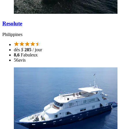
Resolute
Philippines
dès
$
285
/ jour
8,6
Fabuleux
56
avis