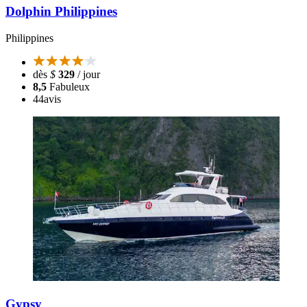
Dolphin Philippines
Philippines
dès
$
329
/ jour
8,5
Fabuleux
44
avis
Gypsy