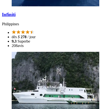
Infiniti
Philippines
dès
$
278
/ jour
9,3
Superbe
208
avis