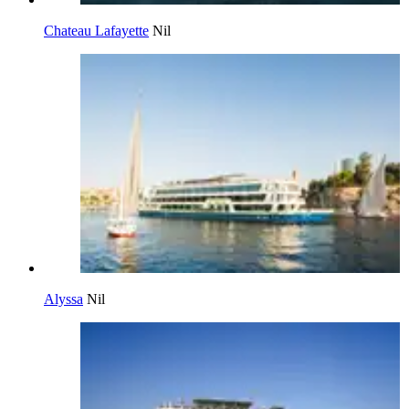
Chateau Lafayette
Nil
Alyssa
Nil