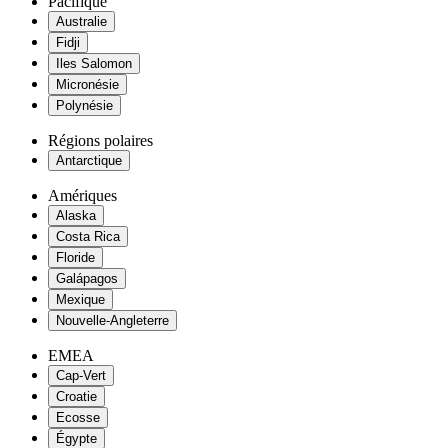
Pacifique
Australie
Fidji
Iles Salomon
Micronésie
Polynésie
Régions polaires
Antarctique
Amériques
Alaska
Costa Rica
Floride
Galápagos
Mexique
Nouvelle-Angleterre
EMEA
Cap-Vert
Croatie
Ecosse
Égypte