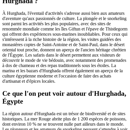
Hurghada ?
À Hurghada, l'éventail d'activités s'adresse aussi bien aux amateurs
d'aventure qu'aux passionnés de culture. La plongée et le snorkeling
sont parmi les activités les plus populaires, avec des sites de
renommée mondiale comme les îles Giftun et l'épave de Thistlegorm
qui offrent des expériences sous-marines inoubliables. Pour ceux qui
s'intéressent à la riche histoire de la région, les visites guidées des
monastères coptes de Saint-Antoine et de Saint-Paul, dans le désert
oriental tout proche, donnent un aperçu de l'ancien héritage chrétien
de l'Égypte. Les safaris dans le désert permettent aux visiteurs de
découvrir le mode de vie bédouin, avec notamment des promenades
à dos de chameau et des repas traditionnels sous les étoiles. La
marina et les bazars d'Hurghada offrent également un aperçu de la
culture égyptienne moderne et l'occasion de faire des achats
d'artisanat et d'épices locales.
Ce que l'on peut voir autour d'Hurghada,
Égypte
La région autour d'Hurghada est un trésor de biodiversité et de sites
historiques. La mer Rouge abrite plus de 1 200 espèces de poissons,
dont environ 10 % ne se trouvent nulle part ailleurs dans le monde.
Les plongeurs et les amateurs de snorkeling peuvent s'attendre à voir