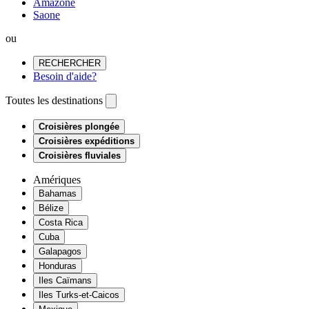
Amazone
Saone
ou
RECHERCHER
Besoin d'aide?
Toutes les destinations
Croisières plongée
Croisières expéditions
Croisières fluviales
Amériques
Bahamas
Bélize
Costa Rica
Cuba
Galapagos
Honduras
Iles Caïmans
Iles Turks-et-Caicos