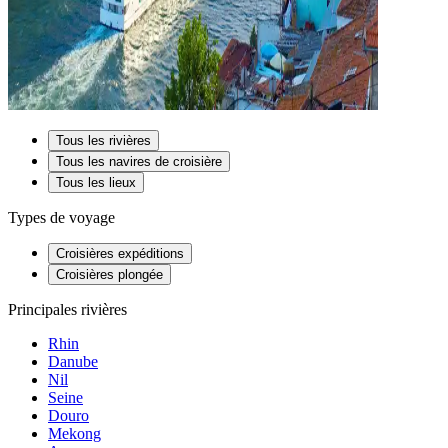
Tous les rivières
Tous les navires de croisière
Tous les lieux
Types de voyage
Croisières expéditions
Croisières plongée
Principales rivières
Rhin
Danube
Nil
Seine
Douro
Mekong