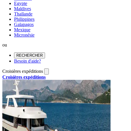
Egypte
Maldives
Thaïlande
Philippines
Galapagos
Mexique
Micronésie
ou
RECHERCHER
Besoin d'aide?
Croisières expéditions
Croisières expéditions