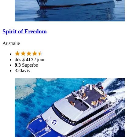
Spirit of Freedom
Australie
dès
$
417
/ jour
9,3
Superbe
320
avis