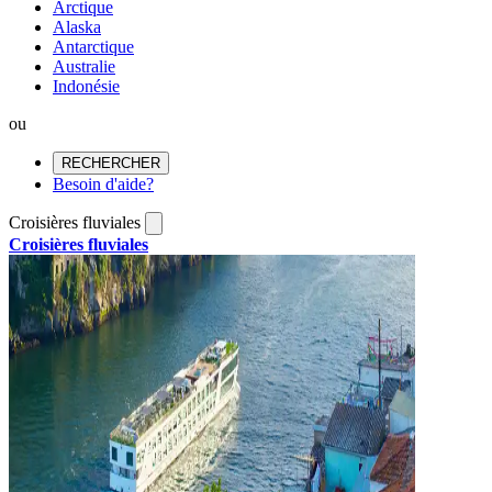
Arctique
Alaska
Antarctique
Australie
Indonésie
ou
RECHERCHER
Besoin d'aide?
Croisières fluviales
Croisières fluviales