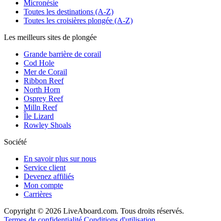
Micronésie
Toutes les destinations (A-Z)
Toutes les croisières plongée (A-Z)
Les meilleurs sites de plongée
Grande barrière de corail
Cod Hole
Mer de Corail
Ribbon Reef
North Horn
Osprey Reef
Milln Reef
Île Lizard
Rowley Shoals
Société
En savoir plus sur nous
Service client
Devenez affiliés
Mon compte
Carrières
Copyright © 2026 LiveAboard.com. Tous droits réservés.
Termes de confidentialité
Conditions d'utilisation