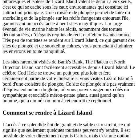
pittoresques et isolées de Lizard Island valent le détour à eux seuls,
c'est ce qui se cache sous les eaux environnantes qui constitue ici
l'attraction principale. Une croisière de plongée permet de faire du
snorkeling et de la plongée sur les récifs frangeants entourant l'île,
garantissant un accès facile à neuf sites magnifiques. Un large
éventail de vie marine habite les récifs, notamment des tortues
décontractées, d’élégants requins de récif et d’éblouissants coraux.
Très peu de touristes se rendent sur Lizard Island, ce qui garantit des
sites de plongée et de snorkeling calmes, vous permettant d'admirer
les environs en toute tranquillité.
Les sites rarement visités de Bank's Bank, The Plateau et North
Direction Island sont facilement accessibles depuis Lizard Island. Le
célèbre Cod Hole se trouve un petit peu plus loin et fera
certainement partie de votre itinéraire si vous visitez Lizard Island à
bord d'une croisière de plongée. Ce site de plongée n’a pas vraiment
d’équivalent autour du globe, où vous pouvez nager aux côtés du
sympathique et sociable mérou-patate géant, aussi grand qu’un
homme, qui a donné son nom à cet endroit exceptionnel.
Comment se rendre à Lizard Island
L’accès à ce splendide îlot de granit et de sable est restreint, ce qui
signifie que seulement quelques touristes peuvent s'y rendre. Il est
possible de voler directement depuis Cairns, mais c'est une option