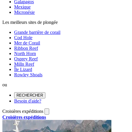
Galapagos
Mexique
Micronésie
Les meilleurs sites de plongée
Grande barrière de corail
Cod Hole
Mer de Corail
Ribbon Reef
North Horn
Osprey Reef
Milln Reef
Île Lizard
Rowley Shoals
ou
RECHERCHER
Besoin d'aide?
Croisières expéditions
Croisières expéditions