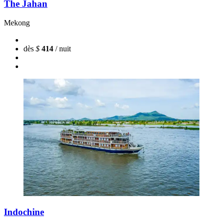
The Jahan
Mekong
dès
$
414
/ nuit
Indochine