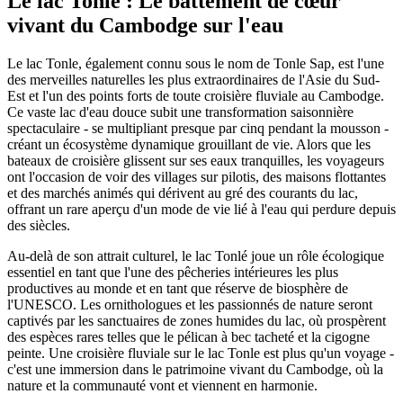
Le lac Tonle : Le battement de cœur
vivant du Cambodge sur l'eau
Le lac Tonle, également connu sous le nom de Tonle Sap, est l'une
des merveilles naturelles les plus extraordinaires de l'Asie du Sud-
Est et l'un des points forts de toute croisière fluviale au Cambodge.
Ce vaste lac d'eau douce subit une transformation saisonnière
spectaculaire - se multipliant presque par cinq pendant la mousson -
créant un écosystème dynamique grouillant de vie. Alors que les
bateaux de croisière glissent sur ses eaux tranquilles, les voyageurs
ont l'occasion de voir des villages sur pilotis, des maisons flottantes
et des marchés animés qui dérivent au gré des courants du lac,
offrant un rare aperçu d'un mode de vie lié à l'eau qui perdure depuis
des siècles.
Au-delà de son attrait culturel, le lac Tonlé joue un rôle écologique
essentiel en tant que l'une des pêcheries intérieures les plus
productives au monde et en tant que réserve de biosphère de
l'UNESCO. Les ornithologues et les passionnés de nature seront
captivés par les sanctuaires de zones humides du lac, où prospèrent
des espèces rares telles que le pélican à bec tacheté et la cigogne
peinte. Une croisière fluviale sur le lac Tonle est plus qu'un voyage -
c'est une immersion dans le patrimoine vivant du Cambodge, où la
nature et la communauté vont et viennent en harmonie.