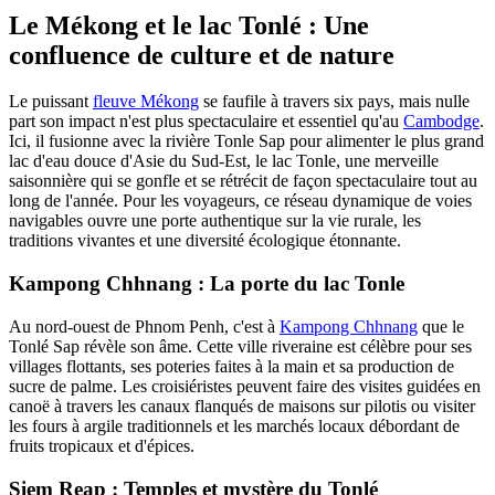
Le Mékong et le lac Tonlé : Une
confluence de culture et de nature
Le puissant
fleuve Mékong
se faufile à travers six pays, mais nulle
part son impact n'est plus spectaculaire et essentiel qu'au
Cambodge
.
Ici, il fusionne avec la rivière Tonle Sap pour alimenter le plus grand
lac d'eau douce d'Asie du Sud-Est, le lac Tonle, une merveille
saisonnière qui se gonfle et se rétrécit de façon spectaculaire tout au
long de l'année. Pour les voyageurs, ce réseau dynamique de voies
navigables ouvre une porte authentique sur la vie rurale, les
traditions vivantes et une diversité écologique étonnante.
Kampong Chhnang : La porte du lac Tonle
Au nord-ouest de Phnom Penh, c'est à
Kampong Chhnang
que le
Tonlé Sap révèle son âme. Cette ville riveraine est célèbre pour ses
villages flottants, ses poteries faites à la main et sa production de
sucre de palme. Les croisiéristes peuvent faire des visites guidées en
canoë à travers les canaux flanqués de maisons sur pilotis ou visiter
les fours à argile traditionnels et les marchés locaux débordant de
fruits tropicaux et d'épices.
Siem Reap : Temples et mystère du Tonlé