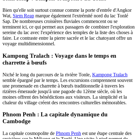
Bien qu'elle soit surtout connue comme la porte d'entrée d'Angkor
Wat,
Siem Reap
marque également l'extrémité nord du lac Tonlé
Sap. De nombreuses croisières fluviales commencent ou se
terminent ici, ce qui permet aux passagers de combiner l'exploration
sereine du lac avec l'expérience des temples de la liste des choses à
faire. Le contraste entre la pierre sacrée et le lac chatoyant offre un
voyage multidimensionnel.
Kampong Tralach : Voyage dans le temps en
charrette à bœufs
Niché le long du parcours de la rivière Tonle,
Kampong Tralach
semble épargné par le temps. Les excursions comprennent souvent
une promenade en charrette à bœufs traditionnelle à travers les
rizières émeraude jusqu'à une pagode du 12ème siècle, où les
moines offrent des bénédictions aux visiteurs. La simplicité et la
chaleur du village créent des rencontres culturelles mémorables.
Phnom Penh : La capitale dynamique du
Cambodge
La capitale cosmopolite de
Phnom Penh
est une étape centrale des
croisières sur le Mékong et le Tonlé. Une visite à pied permet de