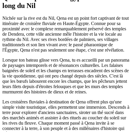
long du Nil
Nichée sur la rive est du Nil, Qena est un point fort captivant de tout
itinéraire de croisière fluviale en Haute-Égypte. Connue pour sa
proximité avec le complexe remarquablement préservé des temples
de Dendera, cette ville ancienne mêle l'histoire et la vie locale au
rythme du Nil. Avec ses rives bordées de palmiers, ses villages
traditionnels et son lien vivant avec le passé pharaonique de
l'Égypte, Qena n'est pas seulement une étape, c'est une révélation.
Lorsque ton bateau glisse vers Qena, tu es accueilli par un panorama
de paysages intemporels et de résonances culturelles. Les falaises
baignées de soleil et les champs en terrasses encadrent des scènes de
la vie quotidienne, qui ont peu changé depuis des siècles. C'est là
que les bœufs labourent encore les champs, que les pêcheurs jettent
leurs filets depuis d'étroites felouques et que les murs des temples
murmurent des histoires de dieux et de reines.
Les croisières fluviales à destination de Qena offrent plus qu'une
simple visite touristique, elles permettent une immersion. Descends à
terre pour explorer d'anciens sanctuaires, siroter un thé sucré dans
des marchés animés et assister à des rituels au coucher du soleil sur
les rives du fleuve. Chaque moment passé à Qena invite à se
connecter à la terre, à son peuple et à des millénaires d'histoire qui