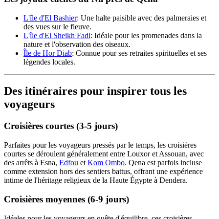
L'île d'El Bashier
: Une halte paisible avec des palmeraies et
des vues sur le fleuve.
L
'
île d'El Sheikh Fadl
: Idéale pour les promenades dans la
nature et l'observation des oiseaux.
Île de Hor Diab
: Connue pour ses retraites spirituelles et ses
légendes locales.
Des itinéraires pour inspirer tous les
voyageurs
Croisières courtes (3-5 jours)
Parfaites pour les voyageurs pressés par le temps, les croisières
courtes se déroulent généralement entre Louxor et Assouan, avec
des arrêts à Esna,
Edfou
et
Kom Ombo
. Qena est parfois incluse
comme extension hors des sentiers battus, offrant une expérience
intime de l'héritage religieux de la Haute Égypte à Dendera.
Croisières moyennes (6-9 jours)
Idéales pour les voyageurs en quête d'équilibre, ces croisières