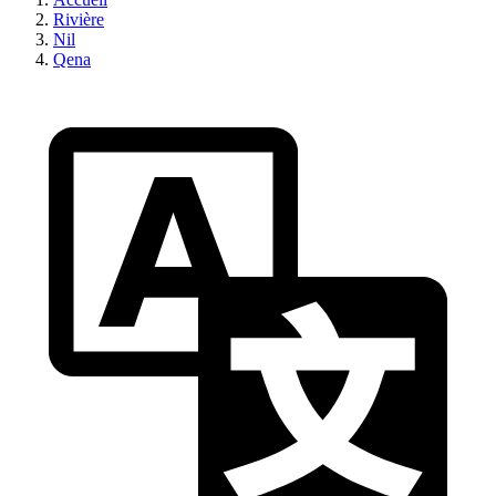
Rivière
Nil
Qena