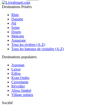
Destinations Prisées
Rhin
Danube
Nil
Seine
Douro
Mekong
Amazone
Tous les rivières (A-Z)
Tous les bateaux de croisière (A-Z)
Destinations populaires
Assouan
Luxor
Edfou
Kom Ombo
Cisjordanie
Réveiller
Abou Simbel
Village nubien
Société