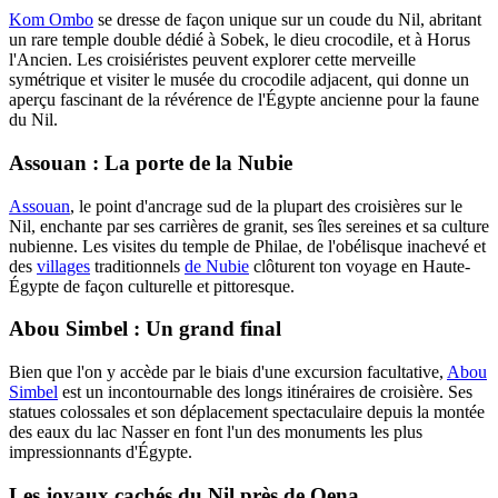
Kom Ombo
se dresse de façon unique sur un coude du Nil, abritant
un rare temple double dédié à Sobek, le dieu crocodile, et à Horus
l'Ancien. Les croisiéristes peuvent explorer cette merveille
symétrique et visiter le musée du crocodile adjacent, qui donne un
aperçu fascinant de la révérence de l'Égypte ancienne pour la faune
du Nil.
Assouan : La porte de la Nubie
Assouan
, le point d'ancrage sud de la plupart des croisières sur le
Nil, enchante par ses carrières de granit, ses îles sereines et sa culture
nubienne. Les visites du temple de Philae, de l'obélisque inachevé et
des
villages
traditionnels
de Nubie
clôturent ton voyage en Haute-
Égypte de façon culturelle et pittoresque.
Abou Simbel : Un grand final
Bien que l'on y accède par le biais d'une excursion facultative,
Abou
Simbel
est un incontournable des longs itinéraires de croisière. Ses
statues colossales et son déplacement spectaculaire depuis la montée
des eaux du lac Nasser en font l'un des monuments les plus
impressionnants d'Égypte.
Les joyaux cachés du Nil près de Qena