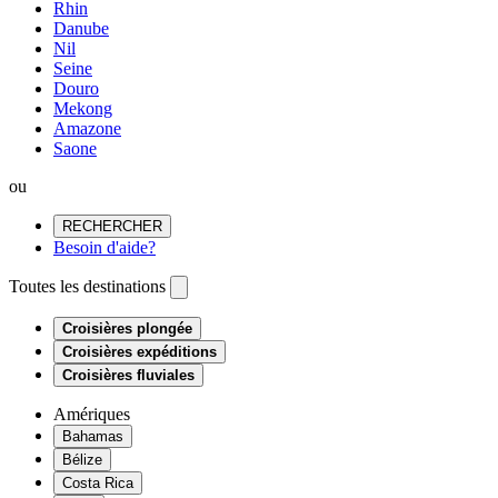
Rhin
Danube
Nil
Seine
Douro
Mekong
Amazone
Saone
ou
RECHERCHER
Besoin d'aide?
Toutes les destinations
Croisières plongée
Croisières expéditions
Croisières fluviales
Amériques
Bahamas
Bélize
Costa Rica