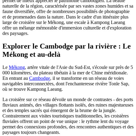
permet de mieux apprécier le patrimoine cambodgien. La beauté
naturelle de la région, caractérisée par ses vastes zones humides et sa
faune diversifiée, offre de nombreuses possibilités de photographie
et de promenades dans la nature. Dans le cadre d'un itinéraire plus
large de croisière sur le Mékong, une escale à Kampong Laeang
offre un mélange mémorable d'immersion culturelle et d'exploration
des paysages.
Explorer le Cambodge par la rivière : Le
Mékong et au-delà
Le
Mékong
, artère vitale de l'Asie du Sud-Est, s'écoule sur près de 5
000 kilomètres, du plateau tibétain à la mer de Chine méridionale.
En entrant au
Cambodge
, il se transforme en un réseau de voies
navigables interconnectées, dont l'enchanteresse rivière Tonle Sap,
où se trouve Kampong Laeang.
La croisière sur ce réseau dévoile un monde de contrastes - des ports
fluviaux animés, des villages flottants isolés, des ruines majestueuses
et des temples sacrés qui émergent de la brume de la jungle.
Contrairement aux visites touristiques traditionnelles, les croisières
fluviales offrent un point de vue unique : le rythme lent du voyage
permet des connexions profondes, des rencontres authentiques et des
paysages toujours changeants.