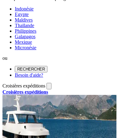
Indonésie
Egypte
Maldives
Thaïlande
Philippines
Galapagos
Mexique
Micronésie
ou
RECHERCHER
Besoin d'aide?
Croisières expéditions
Croisières expéditions