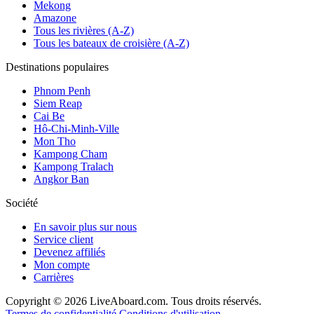
Mekong
Amazone
Tous les rivières (A-Z)
Tous les bateaux de croisière (A-Z)
Destinations populaires
Phnom Penh
Siem Reap
Cai Be
Hô-Chi-Minh-Ville
Mon Tho
Kampong Cham
Kampong Tralach
Angkor Ban
Société
En savoir plus sur nous
Service client
Devenez affiliés
Mon compte
Carrières
Copyright © 2026 LiveAboard.com. Tous droits réservés.
Termes de confidentialité
Conditions d'utilisation