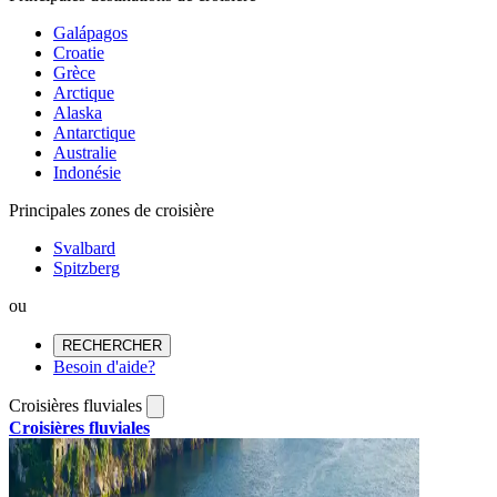
Galápagos
Croatie
Grèce
Arctique
Alaska
Antarctique
Australie
Indonésie
Principales zones de croisière
Svalbard
Spitzberg
ou
RECHERCHER
Besoin d'aide?
Croisières fluviales
Croisières fluviales