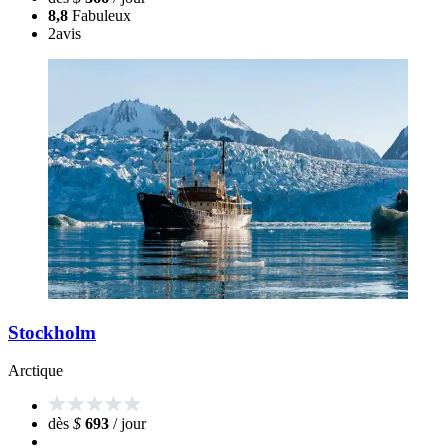
8,8
Fabuleux
2
avis
Stockholm
Arctique
dès
$
693
/ jour