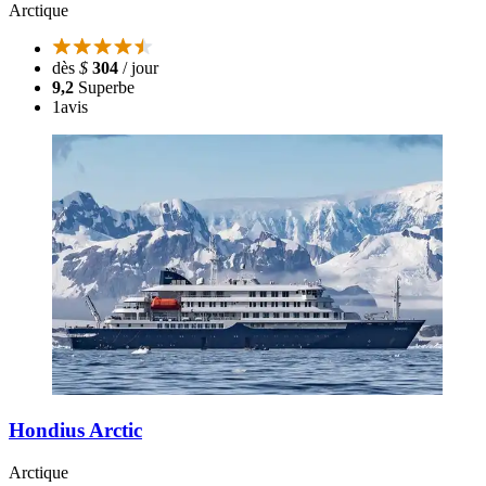
Arctique
dès
$
304
/ jour
9,2
Superbe
1
avis
Hondius Arctic
Arctique