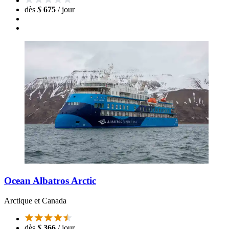
dès
$
675
/ jour
Ocean Albatros Arctic
Arctique et Canada
dès
$
366
/ jour