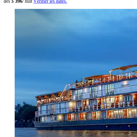
dès
$
396
/ nuit
Vérifier les dates.