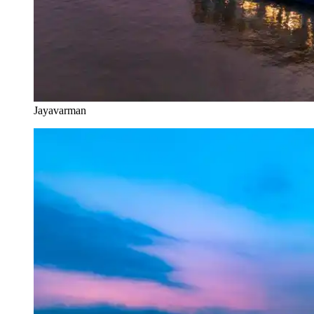
Jayavarman