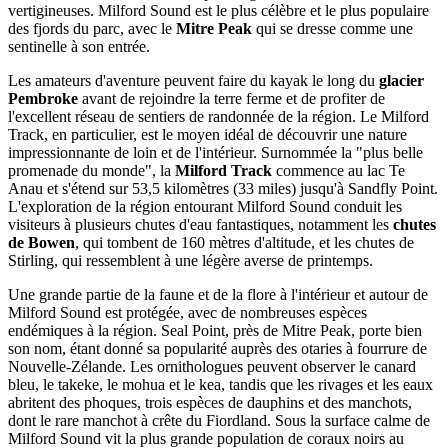
vertigineuses. Milford Sound est le plus célèbre et le plus populaire
des fjords du parc, avec le
Mitre Peak
qui se dresse comme une
sentinelle à son entrée.
Les amateurs d'aventure peuvent faire du kayak le long du
glacier
Pembroke
avant de rejoindre la terre ferme et de profiter de
l'excellent réseau de sentiers de randonnée de la région. Le Milford
Track, en particulier, est le moyen idéal de découvrir une nature
impressionnante de loin et de l'intérieur. Surnommée la "plus belle
promenade du monde", la
Milford Track
commence au lac Te
Anau et s'étend sur 53,5 kilomètres (33 miles) jusqu'à Sandfly Point.
L'exploration de la région entourant Milford Sound conduit les
visiteurs à plusieurs chutes d'eau fantastiques, notamment les
chutes
de Bowen
, qui tombent de 160 mètres d'altitude, et les chutes de
Stirling, qui ressemblent à une légère averse de printemps.
Une grande partie de la faune et de la flore à l'intérieur et autour de
Milford Sound est protégée, avec de nombreuses espèces
endémiques à la région. Seal Point, près de Mitre Peak, porte bien
son nom, étant donné sa popularité auprès des otaries à fourrure de
Nouvelle-Zélande. Les ornithologues peuvent observer le canard
bleu, le takeke, le mohua et le kea, tandis que les rivages et les eaux
abritent des phoques, trois espèces de dauphins et des manchots,
dont le rare manchot à crête du Fiordland. Sous la surface calme de
Milford Sound vit la plus grande population de coraux noirs au