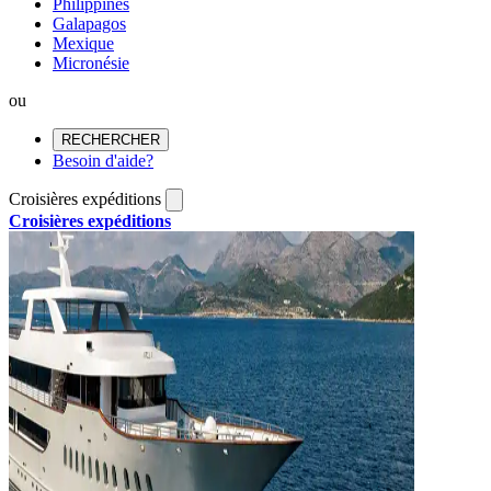
Philippines
Galapagos
Mexique
Micronésie
ou
RECHERCHER
Besoin d'aide?
Croisières expéditions
Croisières expéditions