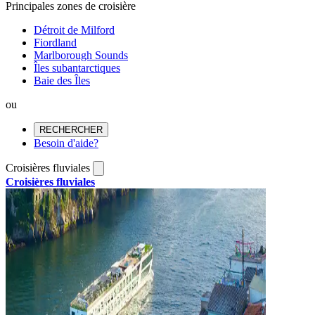
Principales zones de croisière
Détroit de Milford
Fiordland
Marlborough Sounds
Îles subantarctiques
Baie des Îles
ou
RECHERCHER
Besoin d'aide?
Croisières fluviales
Croisières fluviales