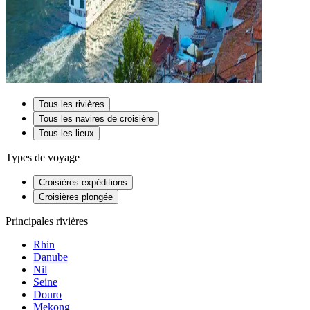
Tous les rivières
Tous les navires de croisière
Tous les lieux
Types de voyage
Croisières expéditions
Croisières plongée
Principales rivières
Rhin
Danube
Nil
Seine
Douro
Mekong