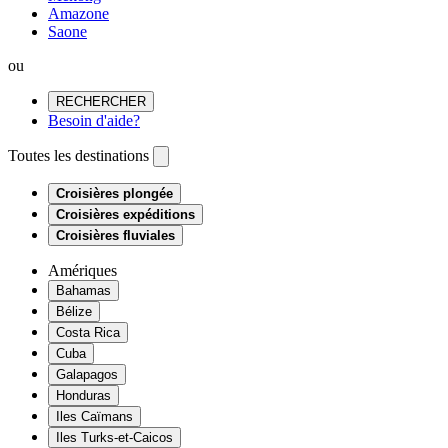
Amazone
Saone
ou
RECHERCHER
Besoin d'aide?
Toutes les destinations
Croisières plongée
Croisières expéditions
Croisières fluviales
Amériques
Bahamas
Bélize
Costa Rica
Cuba
Galapagos
Honduras
Iles Caïmans
Iles Turks-et-Caicos